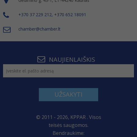
Gedimino g. 43-1, LT-44240 Kaunas
+370 37 229 212, +370 652 18091
chamber@chamber.lt
NAUJIENLAIŠKIS
UŽSAKYTI
© 2011 - 2026, KPPAR . Visos
teisės saugomos.
Bendraukime: