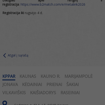
Daugiau apie renginį ir
registracija
:
https://www.b2match.com/e/metalink2026
Registracija iki
rugsėjo 4 d.
Atgal į sąrašą
KPPAR
KAUNAS
KAUNO R.
MARIJAMPOLĖ
JONAVA
KĖDAINIAI
PRIENAI
ŠAKIAI
VILKAVIŠKIS
KAIŠIADORYS
RASEINIAI