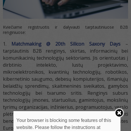
Kviečiame registruotis ir dalyvauti tarptautiniuose B2B
renginiuose:
Matchmaking @ 20th Silicon Saxony Days
–
tarptautinis B2B renginys, skirtas, informacinių bei
komunikacinių technologijų sektoriams. Jis orientuotas į
dirbtinio intelekto, lustų projektavimo,
mikroelektronikos, kvantinių technologijų, robotikos,
kibernetinio saugumo, debesų kompiuterijos, išmaniųjų
belaidžių sprendimų, skaitmeninės sveikatos, gamybos
technologijų bei tvarumo sritis. Renginys suburs
technologijų įmones, startuolius, gamintojus, mokslinių
tyrimų organizacijas, inžinierius, programuotojus, verslo
plėtros specialistus ir investuotojus, siekiant skatinti
Your browser is blocking some features of this
bendradarbiavimą, inovacijas ir verslo partnerystes
website. Please follow the instructions at
Europoje.