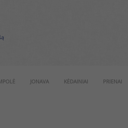
šą
MPOLĖ
JONAVA
KĖDAINIAI
PRIENAI