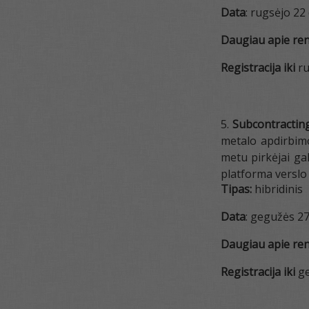
Data
: rugsėjo 22 
Daugiau apie reng
Registracija iki
ru
Subcontractin
metalo apdirbimo
metu pirkėjai gal
platforma verslo
Tipas:
hibridinis
Data
: gegužės 27 
Daugiau apie reng
Registracija iki
ge