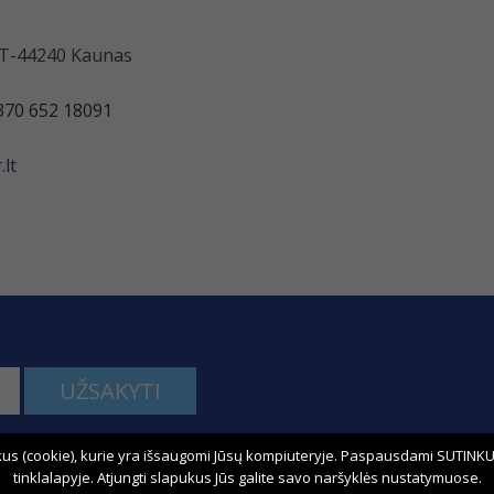
 LT-44240 Kaunas
370 652 18091
lt
UŽSAKYTI
us (cookie), kurie yra išsaugomi Jūsų kompiuteryje. Paspausdami SUTINKU,
kime:
tinklalapyje. Atjungti slapukus Jūs galite savo naršyklės nustatymuose.