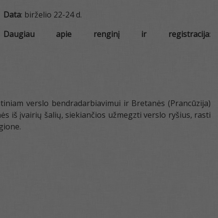
Data
: birželio 22-24 d.
Daugiau apie renginį ir registracija
:
utiniam verslo bendradarbiavimui ir Bretanės (Prancūzija)
s iš įvairių šalių, siekiančios užmegzti verslo ryšius, rasti
gione.