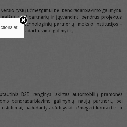
s verslo ryšių užmezgimui bei bendradarbiavimo galimybių
e galėtų rasti partnerių ir įgyvendinti bendrus projektus:
stuotojų ir technologinių partnerių, mokslo institucijos –
ctions at
autinių bendradarbiavimo galimybių.
tautinis B2B renginys, skirtas automobilių pramonės
čioms bendradarbiavimo galimybių, naujų partnerių bei
usitikimai, padedantys efektyviai užmegzti kontaktus ir