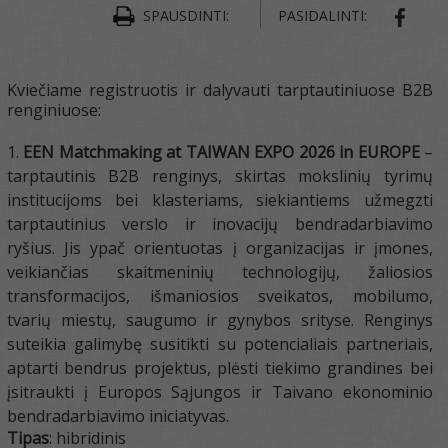
SPAUSDINTI:
PASIDALINTI:
SHAR
Kviečiame registruotis ir dalyvauti tarptautiniuose B2B
renginiuose:
EEN Matchmaking at TAIWAN EXPO 2026 in EUROPE
–
tarptautinis B2B renginys, skirtas mokslinių tyrimų
institucijoms bei klasteriams, siekiantiems užmegzti
tarptautinius verslo ir inovacijų bendradarbiavimo
ryšius. Jis ypač orientuotas į organizacijas ir įmones,
veikiančias skaitmeninių technologijų, žaliosios
transformacijos, išmaniosios sveikatos, mobilumo,
tvarių miestų, saugumo ir gynybos srityse. Renginys
suteikia galimybę susitikti su potencialiais partneriais,
aptarti bendrus projektus, plėsti tiekimo grandines bei
įsitraukti į Europos Sąjungos ir Taivano ekonominio
bendradarbiavimo iniciatyvas.
Tipas
: hibridinis