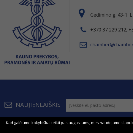
Gedimino g. 43-1,
+370 37 229 212, +
chamber@chamber.
NAUJIENLAIŠKIS
Kad galėtume kokybiškai teikti paslaugas Jums, mes naudojame slapuk
© 2011 - 2026, KPPAR . Visos teisės saugomos.
Bendrau