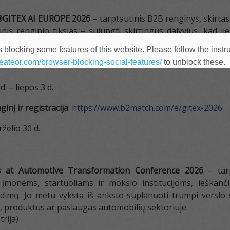
GITEX AI EUROPE 2026
– tarptautinis B2B renginys, skirta
nis renginio tikslas – sujungti skirtingus dalyvius, kad ji
ti verslo partnerių, klientų ar tiekėjų, startuoliai – inve
 blocking some features of this website. Please follow the instru
inovacijų projektų, o inovacijų ekosistemos dalyviai – tarpt
heateor.com/browser-blocking-social-features/
to unblock these.
d. – liepos 3 d.
inį ir registracija
:
https://www.b2match.com/e/gitex-2026
rželio 30 d.
 at Automotive Transformation Conference 2026
– tarp
 įmonėms, startuoliams ir mokslo institucijoms, ieškan
dimų. Jo metu vyksta iš anksto suplanuoti trumpi verslo s
s, produktus ar paslaugas automobilių sektoriuje.
trija)