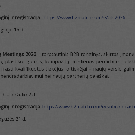
d.
inį ir registracija
:
https://www.b2match.com/e/atc2026
gsėjo 16 d.
g Meetings 2026
– tarptautinis B2B renginys, skirtas įmon
, plastiko, gumos, kompozitų, medienos perdirbimo, elektr
i rasti kvalifikuotus tiekėjus, o tiekėjai – naujų verslo ga
 bendradarbiavimui bei naujų partnerių paieškai.
d. – birželio 2 d.
inį ir registracija
:
https://www.b2match.com/e/subcontract
gužės 21 d.