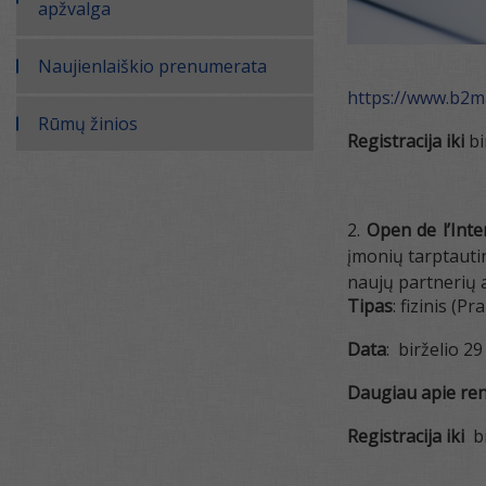
apžvalga
Naujienlaiškio prenumerata
https://www.b2m
Rūmų žinios
Registracija iki
bi
Open de l’Inte
įmonių tarptautine
naujų partnerių a
Tipas
: fizinis (Pr
Data
: birželio 29 
Daugiau apie reng
Registracija iki
b