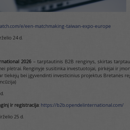
atch.com/e/een-matchmaking-taiwan-expo-europe
rželio 24 d.
rnational 2026
– tarptautinis B2B renginys, skirtas tarpta
i plėtrai. Renginyje susitinka investuotojai, pirkėjai ir įmonė
r tiekėjų bei įgyvendinti investicinius projektus Bretanės re
ancūzija)
d.
inį ir registracija
:
https://b2b.opendelinternational.com/
irželio 25 d.