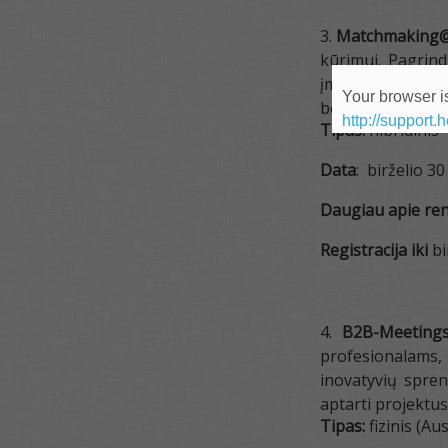
Matchmaking@
kūrimui. Pagrindi
įmonės gali ieško
Your browser is
bendrų tyrimų ir 
http://support.
Tipas:
hibridinis
Data
: birželio 30 
Daugiau apie reng
Registracija iki
bi
B2B-Meetings
profesionalams,
inovatyvių spren
aptarti projektu
Tipas:
fizinis (Aus