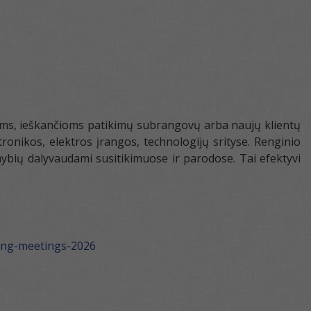
ėms, ieškančioms patikimų subrangovų arba naujų klientų
onikos, elektros įrangos, technologijų srityse. Renginio
limybių dalyvaudami susitikimuose ir parodose. Tai efektyvi
ing-meetings-2026