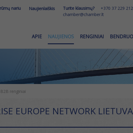
 rūmų nariu
Turite klausimų?
+370 37 229 212
Naujienlaiškis
chamber@chamber.lt
APIE
NAUJIENOS
RENGINIAI
BENDRU
 B2B renginiai
ISE EUROPE NETWORK LIETUVA 