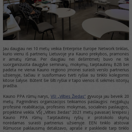
Jau daugiau nei 10 metų veikia Enterprise Europe Network tinklas,
kurio vienu iš partnerių Lietuvoje yra Kauno prekybos, pramonės
ir amatų rūmai. Per daugiau nei dešimtmetį buvo ne tik
suorganizuota daugybė seminarų, mokymų, tarptautinių B2B bei
padėta ne vienai Kauno regiono įmonei surasti verslo partnerius
užsienyje, tačiau ir susiformavo tvirti ryšiai su tinklo kolegomis
kitose šalyse. Būtent šie šilti ryšiai ir tapo vienos iš sėkmės istorijų
pradžia.
Kauno PPA rūmų narys,
VšĮ „Vilties Žiedas”
gyvuoja jau beveik 20
metų. Pagrindinės organizacijos teikiamos paslaugos: neįgaliųjų
profesinė reabilitacija, profesinis mokymas, socialinės paslaugos,
projektinė veikla. VŠĮ „Vilties žiedas“ 2021 metų pavasarį kreipėsi į
Kauno PPA rūmų Tarptautinių ryšių ir protokolo skyrių
norėdamas surasti partnerius užsienyje. EEN tinklo atstovai
Rūmuose paklausimą detalizavo, aprašė ir paskleidė tarp tinklo