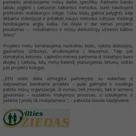
partneriu analizuojame mūsų darbo specifiką. Partneris bando
labiau įsigilinti į Lietuvoje taikomus metodus, kurie naudojami
profesinės reabilitacijos srityje. Tokiu būdų galima palyginti, kaip
dirbama Vokietijoje ir pritaikyti naujus metodus Lietuvai. Kadangi
bendraujama anglų kalba, čia iškyla ir dar vienas projekto
privalumas – tobulinamos ir mūsų darbuotojų užsienio kalbos
žinios“.
Projekto metu bendraujama nuotoliniu būdu, vyksta diskusijos,
gaunamos užduotys, atsakinėjama į klausimus. Taip pat
numatytos kelionės. Lapkričio mėnesį partneriai iš Vokietijos buvo
atvykę į Lietuvą, kitų metų balandį planuojamas lietuvių vizitas
pas projekto kolegas.
„EEN tinklo dėka užmegzta partnerystė su vokiečiais ir
dalyvavimas bendrame projekte – puiki galimybė ir naudinga
patirtis mūsų organizacijai. Iš esmės, tiek įmonės, tiek ir asmens
gyvavimas – nuolatinis mokymosi procesas, o tobulėjame ir
judame į priekį tik mokydamiesi.“, – pabrėžia Guoda Vasiljevienė.