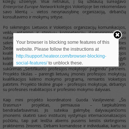
kolegų užsienyje. Visai netrukus, į šią užklausą sureagavo
Enterprise Europe Network
kolegos Vokietijoje bei rekomendavo
savo klientą – vietos nevyriausybinę organizaciją, dirbančią
konsultavimo ir mokymų srityse.
Po sėkmingos Lietuvos ir Vokietijos organizacijų komunikacijos,
veiklų aptarimo ir stipriųjų kompetencijų išsigryninimo, buvo
nutarta kartu teikti Erasmus+ projekto paraišką. Vėliau ji buvo
Your browser is blocking some features of this
sėkmingai patvirtinta, tad nuo 2022 m. kovo mėn. VšĮ „Vilties
Žiedas” yra ES lėšomis finansuojamo projekto „Dvišalės
website. Please follow the instructions at
kvalifikacijos ir kompetencijų programos rengimo ir kvalifikacijos
http://support.heateor.com/browser-blocking-
kėlimo instruktoriams, taip pat instruktoriams, siekiant įgyti
social-features/
to unblock these.
kvalifikacijos tobulinimo įmonėje kvalifikacijos kėlimo srityje,
sukūrimas „Sertifikuoto profesijos mokytojo“ pagrindu“ partneris.
Projekto tikslas – parengti lietuvių įmonės profesijos mokytojų
kvalifikacijos kėlimo mokymo programą, remiantis Vokietijos
patirtimi. Projekto tikslinė grupė – profesijos mokytojai, dirbantys
su profesinės reabilitacijos ir profesinio mokymo dalyviais.
Kaip mini projekto koordinatorė Guoda Vasiljevienė: „Šis
Erasmus+ projektas, pirmiausia – tarpkultūrinis
bendradarbiavimas. Jis suteikia galimybę dalyvaujančioms
įmonėms skatinti savo institucinį vystymąsi internacionalizacijos
požiūriu, taip pat leidžia abiems pusėms keistis skirtingomis
praktinėmis žiniomis. Dirbami komandose ir individualiai, kartu su