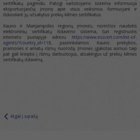
sertifikatų pagrindu. Patogi vartotojams sistema informuoja
eksportuojančią įmonę apie visus veiksmus formuojant ir
išduodant jų užsakytus prekių kilmės sertifikatus.
Kauno ir Marijampolės regionų įmonės, norinčios naudotis
elektroninių sertifikatų išdavimo sistema, turi registruotis
interneto puslapyje adresu
https://www.esscert.com/list-of-
agents/?country_id=118
, pasirinkdamos Kauno prekybos,
pramonės ir amatų rūmų nuorodą. Įmonės įgaliotas asmuo taip
pat gali kreiptis į rūmų darbuotojus, atsakingus už prekių kilmės
sertifikatų išdavimą.
Atgal į sąrašą