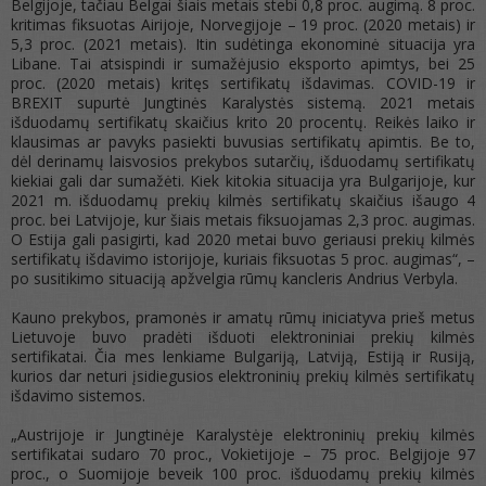
Belgijoje, tačiau Belgai šiais metais stebi 0,8 proc. augimą. 8 proc.
kritimas fiksuotas Airijoje, Norvegijoje – 19 proc. (2020 metais) ir
5,3 proc. (2021 metais). Itin sudėtinga ekonominė situacija yra
Libane. Tai atsispindi ir sumažėjusio eksporto apimtys, bei 25
proc. (2020 metais) kritęs sertifikatų išdavimas. COVID-19 ir
BREXIT supurtė Jungtinės Karalystės sistemą. 2021 metais
išduodamų sertifikatų skaičius krito 20 procentų. Reikės laiko ir
klausimas ar pavyks pasiekti buvusias sertifikatų apimtis. Be to,
dėl derinamų laisvosios prekybos sutarčių, išduodamų sertifikatų
kiekiai gali dar sumažėti. Kiek kitokia situacija yra Bulgarijoje, kur
2021 m. išduodamų prekių kilmės sertifikatų skaičius išaugo 4
proc. bei Latvijoje, kur šiais metais fiksuojamas 2,3 proc. augimas.
O Estija gali pasigirti, kad 2020 metai buvo geriausi prekių kilmės
sertifikatų išdavimo istorijoje, kuriais fiksuotas 5 proc. augimas“, –
po susitikimo situaciją apžvelgia rūmų kancleris Andrius Verbyla.
Kauno prekybos, pramonės ir amatų rūmų iniciatyva prieš metus
Lietuvoje buvo pradėti išduoti elektroniniai prekių kilmės
sertifikatai. Čia mes lenkiame Bulgariją, Latviją, Estiją ir Rusiją,
kurios dar neturi įsidiegusios elektroninių prekių kilmės sertifikatų
išdavimo sistemos.
„Austrijoje ir Jungtinėje Karalystėje elektroninių prekių kilmės
sertifikatai sudaro 70 proc., Vokietijoje – 75 proc. Belgijoje 97
proc., o Suomijoje beveik 100 proc. išduodamų prekių kilmės