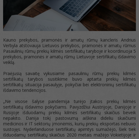
Kauno prekybos, pramonės ir amatų rūmų kancleris Andrius
Verbyla atstovauja Lietuvos prekybos, pramonės ir amatų rūmus
Pasaulinių rūmų prekių kilmės sertifikatų taryboje ir koordinuoja 5
prekybos, pramonės ir amatų rūmų Lietuvoje sertifikatų išdavimo
veiklą.
Praėjusią savaitę vykusiame pasaulinių rūmų prekių kilmės
sertifikatų tarybos susitikime buvo aptarta prekių kilmės
sertifikatų situacija pasaulyje, pokyčiai bei elektroninių sertifikatų
išdavimo tendencijos.
„Ne visose šalyse pandemija turėjo įtakos prekių kilmės
sertifikatų išdavimo pokyčiams. Pavyzdžiui Austrijoje, Danijoje ir
Rusijoje išduodamų prekių kilmės sertifikatų skaičius beveik
nepakito. Danija tokį pastovumą aiškina dideliu skaičiumi
medicinos ir IT sektorių įmonėmis, kurių prekių eksportas nebuvo
sustojęs. Nyderlanduose sertifikatų apimtys sumažėjo, šiek tiek
išduodamų sertifikatų skaičius 2020 metais mažėjo Vokietijoje ir