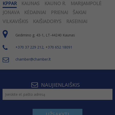
KPPAR
KAUNAS
KAUNO R.
MARIJAMPOLĖ
JONAVA
KĖDAINIAI
PRIENAI
ŠAKIAI
VILKAVIŠKIS
KAIŠIADORYS
RASEINIAI
Gedimino g. 43-1, LT-44240 Kaunas
+370 37 229 212, +370 652 18091
chamber@chamber.lt
NAUJIENLAIŠKIS
UŽSAKYTI