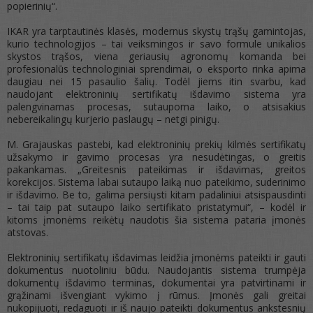
popierinių“.
IKAR yra tarptautinės klasės, modernus skystų trąšų gamintojas,
kurio technologijos – tai veiksmingos ir savo formule unikalios
skystos trąšos, viena geriausių agronomų komanda bei
profesionalūs technologiniai sprendimai, o eksporto rinka apima
daugiau nei 15 pasaulio šalių. Todėl jiems itin svarbu, kad
naudojant elektroninių sertifikatų išdavimo sistema yra
palengvinamas procesas, sutaupoma laiko, o atsisakius
nebereikalingų kurjerio paslaugų – netgi pinigų.
M. Grajauskas pastebi, kad elektroninių prekių kilmės sertifikatų
užsakymo ir gavimo procesas yra nesudėtingas, o greitis
pakankamas. „Greitesnis pateikimas ir išdavimas, greitos
korekcijos. Sistema labai sutaupo laiką nuo pateikimo, suderinimo
ir išdavimo. Be to, galima persiųsti kitam padaliniui atsispausdinti
– tai taip pat sutaupo laiko sertifikato pristatymui“, – kodėl ir
kitoms įmonėms reikėtų naudotis šia sistema pataria įmonės
atstovas.
Elektroninių sertifikatų išdavimas leidžia įmonėms pateikti ir gauti
dokumentus nuotoliniu būdu. Naudojantis sistema trumpėja
dokumentų išdavimo terminas, dokumentai yra patvirtinami ir
grąžinami išvengiant vykimo į rūmus. Įmonės gali greitai
nukopijuoti, redaguoti ir iš naujo pateikti dokumentus ankstesnių