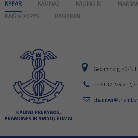
KPPAR
KAUNAS
KAUNO R.
MARIJA
KAIŠIADORYS
RASEINIAI
Gedimino g. 43-1,
+370 37 229 212, +
chamber@chamber.