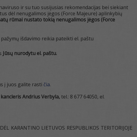
naviruso ir su tuo susijusias rekomendacijas bei siekiant
tus dėl nenugalimos jėgos (Force Majeure) aplinkybių
atų rūmai nustato tokią nenugalimos jėgos (Force
pažymų išdavimo reikia pateikti el. paštu
ks
Jūsų nurodytu el. paštu.
į juos galite rasti
čia
.
kancleris Andrius Verbyla,
tel.: 8 677 64050, el.
DĖL KARANTINO LIETUVOS RESPUBLIKOS TERITORIJOJE