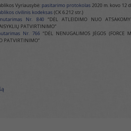
blikos Vyriausybė:
pasitarimo protokolas
2020 m. kovo 12 d.
blikos civilinis kodeksas
(CK 6.212 str.)
nutarimas Nr. 840
“DĖL ATLEIDIMO NUO ATSAKOMYB
AISYKLIŲ PATVIRTINIMO”
nutarimas Nr. 766
“DĖL NENUGALIMOS JĖGOS (FORCE MA
O PATVIRTINIMO”
šą