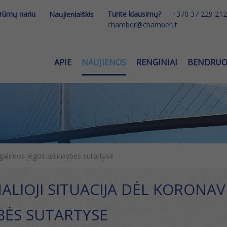
 rūmų nariu
Turite klausimų?
+370 37 229 212
Naujienlaiškis
chamber@chamber.lt
APIE
NAUJIENOS
RENGINIAI
BENDRU
ugalimos jėgos aplinkybės sutartyse
ALIOJI SITUACIJA DĖL KORONA
BĖS SUTARTYSE