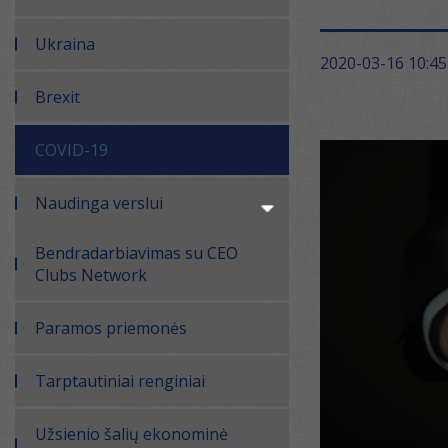
Ukraina
2020-03-16 10:45
Brexit
COVID-19
Naudinga verslui
Bendradarbiavimas su CEO
Clubs Network
Paramos priemonės
Tarptautiniai renginiai
Užsienio šalių ekonominė