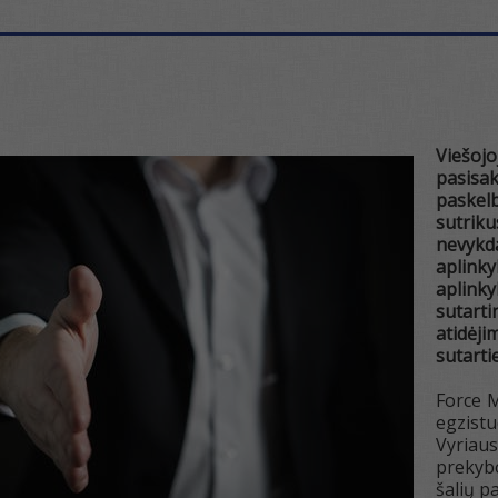
Viešojo
pasisa
paskel
sutrik
nevykda
aplink
aplink
sutart
atidėj
sutartie
Force M
egzist
Vyriau
prekybo
šalių p