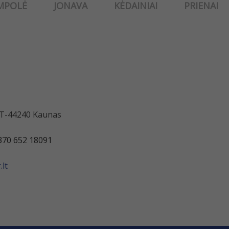
MPOLĖ
JONAVA
KĖDAINIAI
PRIENAI
 LT-44240 Kaunas
370 652 18091
lt