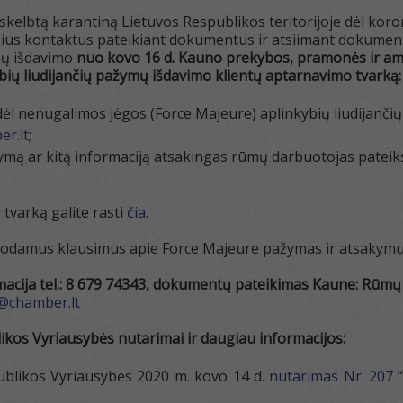
askelbtą karantiną Lietuvos Respublikos teritorijoje dėl koro
inius kontaktus pateikiant dokumentus ir atsiimant dokumen
mų išdavimo
nuo kovo 16 d. Kauno prekybos, pramonės ir am
bių liudijančių pažymų išdavimo klientų aptarnavimo tvarką:
l nenugalimos jėgos (Force Majeure) aplinkybių liudijančių 
r.lt
;
mą ar kitą informaciją atsakingas rūmų darbuotojas patei
tvarką galite rasti
čia
.
odamus klausimus apie Force Majeure pažymas ir atsakymus 
cija tel.: 8 679 74343,
dokumentų pateikimas Kaune:
Rūmų 
chamber.lt
ikos Vyriausybės nutarimai ir daugiau informacijos:
ublikos Vyriausybės 2020 m. kovo 14 d.
nutarimas Nr. 207
“