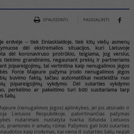
SPAUSDINTI:
PASIDALINTI:
SHAR
je erdvėje – tiek žiniasklaidoje, tiek kitų viešų asmenų
kymuose dėl ekstremalios situacijos, kuri Lietuvoje
bta dėl koronaviruso protrūkio, teigiama, jog verslui,
us tiekimo grandinėms, negaunant prekių ir partneriams
nt įsipareigojimų, tai vertintina kaip nenugalimos jėgos
ybės
.
Force Majeure pažyma įrodo nenugalimos jėgos
ybių buvimo faktą, tačiau automatiškai neatleidžia nuo
inių įsipareigojimų vykdymo. Dėl sutarties vykdymo
imo, perkėlimo ar pakeitimo turi būti susitariama tarp
s šalių.
ajeure (nenugalimos jėgos) aplinkybes, jei jos atsirado ir
uoja Lietuvos Respublikoje, patvirtinančias pažymas
sybės nutarimais nustatyta tvarka išduoda Lietuvos
s, pramonės ir amatų rūmai. Pažymos gali būti sutarties
anaudotos kaip įrodymas, kai viena iš sutarties šalių negali