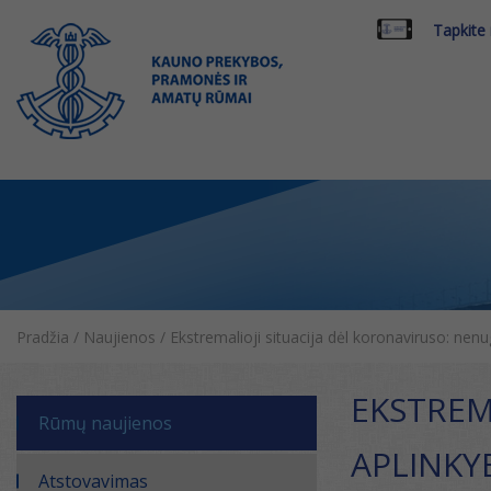
Tapkite
Pradžia
/
Naujienos
/
Ekstremalioji situacija dėl koronaviruso: nen
EKSTREM
Rūmų naujienos
APLINKY
Atstovavimas