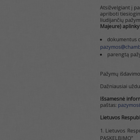
Atsižvelgiant į p
apriboti tiesiog
liudijančių pažy
Majeure) aplinky
dokumentus dė
pazymos@chambe
parengtą pažy
Pažymų išdavimo 
Dažniausiai uždu
Išsamesnė informa
paštas:
pazymos@
Lietuvos Respubl
Lietuvos Resp
PASKELBIMO”