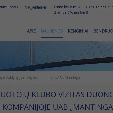
 rūmų nariu
Turite klausimų?
+370 37 229 212
Naujienlaiškis
chamber@chamber.lt
APIE
NAUJIENOS
RENGINIAI
BENDRU
ių ir šaldytų gaminių kompanijoje UAB „Mantinga“
UOTOJŲ KLUBO VIZITAS DUONO
 KOMPANIJOJE UAB „MANTINGA