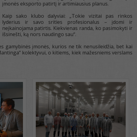
įmonės eksporto patirtį ir artimiausius planus.
Kaip sako klubo dalyviai: „Tokie vizitai pas rinkos
lyderius ir savo srities profesionalus – įdomi ir
neįkainojama patirtis. Kiekvienas randa, ko pasimokyti ir
išsinešti, ką nors naudingo sau“.
ies gamybinės įmonės, kurios ne tik nenusileidžia, bet kai
„Mantinga“ kolektyvui, o kitiems, kiek mažesniems verslams