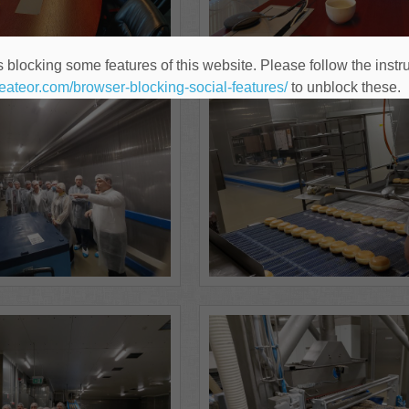
 blocking some features of this website. Please follow the instru
heateor.com/browser-blocking-social-features/
to unblock these.