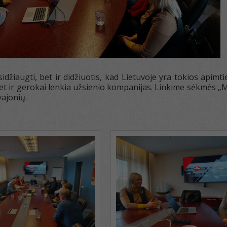
idžiaugti, bet ir didžiuotis, kad Lietuvoje yra tokios apimt
 net ir gerokai lenkia užsienio kompanijas. Linkime sėkmės 
vajonių.