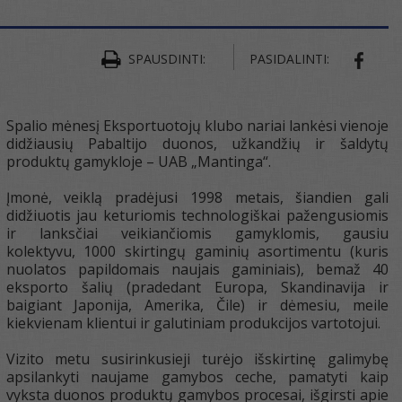
SPAUSDINTI:
PASIDALINTI:
SHAR
Spalio mėnesį Eksportuotojų klubo nariai lankėsi vienoje
didžiausių Pabaltijo duonos, užkandžių ir šaldytų
produktų gamykloje – UAB „Mantinga“.
Įmonė, veiklą pradėjusi 1998 metais, šiandien gali
didžiuotis jau keturiomis technologiškai pažengusiomis
ir lanksčiai veikiančiomis gamyklomis, gausiu
kolektyvu, 1000 skirtingų gaminių asortimentu (kuris
nuolatos papildomais naujais gaminiais), bemaž 40
eksporto šalių (pradedant Europa, Skandinavija ir
baigiant Japonija, Amerika, Čile) ir dėmesiu, meile
kiekvienam klientui ir galutiniam produkcijos vartotojui.
Vizito metu susirinkusieji turėjo išskirtinę galimybę
apsilankyti naujame gamybos ceche, pamatyti kaip
vyksta duonos produktų gamybos procesai, išgirsti apie