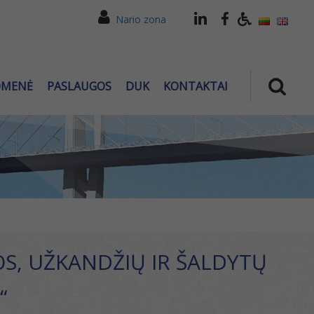
Nario zona
OMENĖ
PASLAUGOS
DUK
KONTAKTAI
S, UŽKANDŽIŲ IR ŠALDYTŲ
“