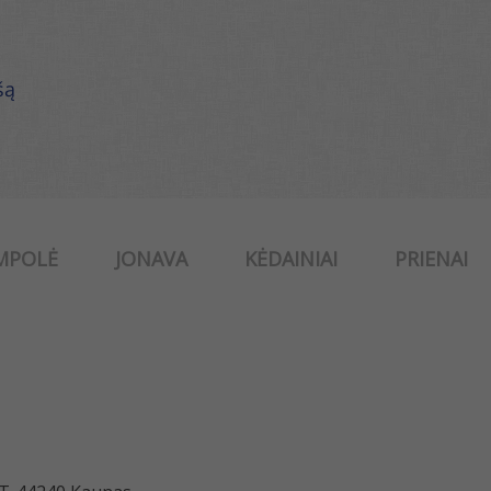
šą
MPOLĖ
JONAVA
KĖDAINIAI
PRIENAI