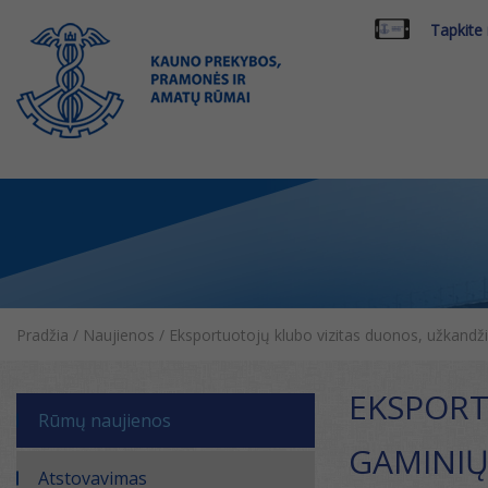
Tapkite
Pradžia
/
Naujienos
/
Eksportuotojų klubo vizitas duonos, užkandž
EKSPORT
Rūmų naujienos
GAMINIŲ
Atstovavimas