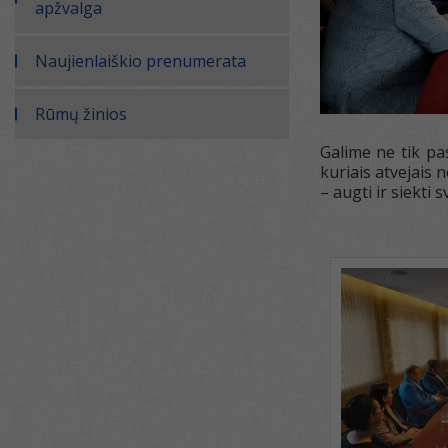
apžvalga
Naujienlaiškio prenumerata
Rūmų žinios
Galime ne tik pas
kuriais atvejais
– augti ir siekti s