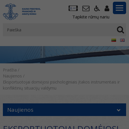
Tapkite rūmų nariu
Pradžia
/
Naujienos
/
Eksportuotojai domėjosi psichologiniais įtakos instrumentais ir
konfliktinių situacijų valdymu
Naujienos
EKSPORTUOTOJAI DOMĖJOSI