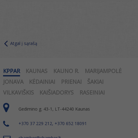
Atgal į sąrašą
KPPAR
KAUNAS
KAUNO R.
MARIJAMPOLĖ
JONAVA
KĖDAINIAI
PRIENAI
ŠAKIAI
VILKAVIŠKIS
KAIŠIADORYS
RASEINIAI
Gedimino g. 43-1, LT-44240 Kaunas
+370 37 229 212, +370 652 18091
chamber@chamber.lt