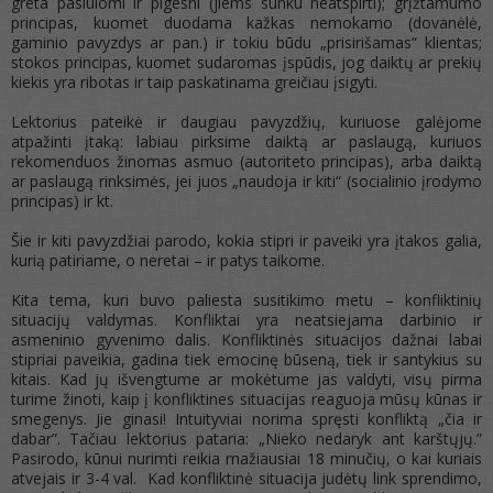
greta pasiūlomi ir pigesni (jiems sunku neatspirti); grįžtamumo
principas, kuomet duodama kažkas nemokamo (dovanėlė,
gaminio pavyzdys ar pan.) ir tokiu būdu „prisirišamas“ klientas;
stokos principas, kuomet sudaromas įspūdis, jog daiktų ar prekių
kiekis yra ribotas ir taip paskatinama greičiau įsigyti.
Lektorius pateikė ir daugiau pavyzdžių, kuriuose galėjome
atpažinti įtaką: labiau pirksime daiktą ar paslaugą, kuriuos
rekomenduos žinomas asmuo (autoriteto principas), arba
daiktą
ar paslaugą rinksimės, jei juos „naudoja ir kiti“ (socialinio įrodymo
principas) ir kt.
Šie ir kiti pavyzdžiai parodo, kokia stipri ir paveiki yra įtakos galia,
kurią patiriame, o neretai – ir patys taikome.
Kita tema, kuri buvo paliesta susitikimo metu – konfliktinių
situacijų valdymas. Konfliktai yra neatsiejama darbinio ir
asmeninio gyvenimo dalis. Konfliktinės situacijos dažnai labai
stipriai paveikia, gadina tiek emocinę būseną, tiek ir santykius su
kitais. Kad jų išvengtume ar mokėtume jas valdyti, visų pirma
turime žinoti, kaip į konfliktines situacijas reaguoja mūsų kūnas ir
smegenys. Jie ginasi! Intuityviai norima spręsti konfliktą „čia ir
dabar”. Tačiau lektorius pataria: „Nieko nedaryk ant karštųjų.”
Pasirodo, kūnui nurimti reikia mažiausiai 18 minučių, o kai kuriais
atvejais ir 3-4 val. Kad konfliktinė situacija judėtų link sprendimo,