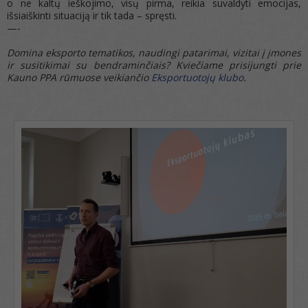
o ne kaltų ieškojimo, visų pirma, reikia suvaldyti emocijas,
išsiaiškinti situaciją ir tik tada – spręsti.
—-
Domina eksporto tematikos, naudingi patarimai, vizitai į įmones
ir susitikimai su bendraminčiais? Kviečiame prisijungti prie
Kauno PPA rūmuose veikiančio
Eksportuotojų klubo
.