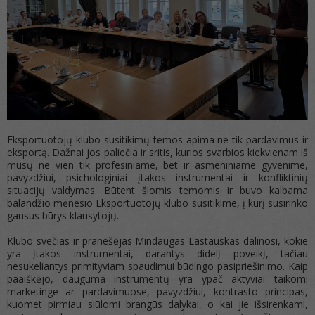
Eksportuotojų klubo susitikimų temos apima ne tik pardavimus ir
eksportą. Dažnai jos paliečia ir sritis, kurios svarbios kiekvienam iš
mūsų ne vien tik profesiniame, bet ir asmeniniame gyvenime,
pavyzdžiui, psichologiniai įtakos instrumentai ir konfliktinių
situacijų valdymas. Būtent šiomis temomis ir buvo kalbama
balandžio mėnesio Eksportuotojų klubo susitikime, į kurį susirinko
gausus būrys klausytojų.
Klubo svečias ir pranešėjas Mindaugas Lastauskas
dalinosi, kokie
yra įtakos instrumentai, darantys didelį poveikį, tačiau
nesukeliantys primityviam spaudimui būdingo pasipriešinimo.
Kaip
paaiškėjo, dauguma instrumentų yra ypač aktyviai taikomi
marketinge ar pardavimuose, pavyzdžiui, kontrasto principas,
kuomet pirmiau siūlomi brangūs dalykai, o kai jie išsirenkami,