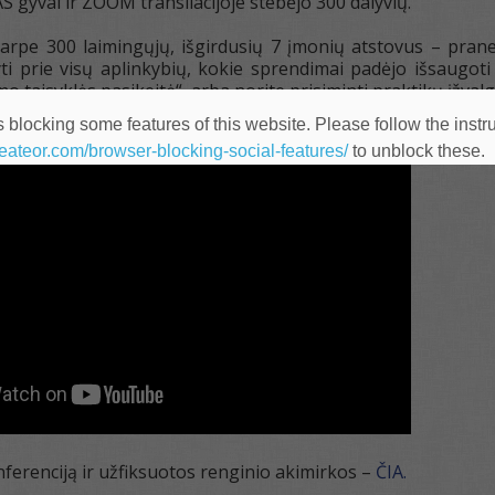
yvai ir ZOOM transliacijoje stebėjo 300 dalyvių.
arpe 300 laimingųjų, išgirdusių 7 įmonių atstovus – pranešė
yti prie visų aplinkybių, kokie sprendimai padėjo išsaugot
mo taisyklės pasikeitė“, arba norite prisiminti praktikų įžvalg
 blocking some features of this website. Please follow the instru
heateor.com/browser-blocking-social-features/
to unblock these.
ferenciją ir užfiksuotos renginio akimirkos –
ČIA.