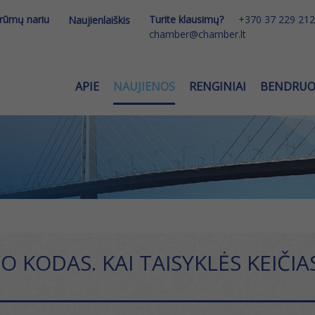
 rūmų nariu
Turite klausimų?
+370 37 229 212
Naujienlaiškis
chamber@chamber.lt
APIE
NAUJIENOS
RENGINIAI
BENDRU
 KODAS. KAI TAISYKLĖS KEIČIA