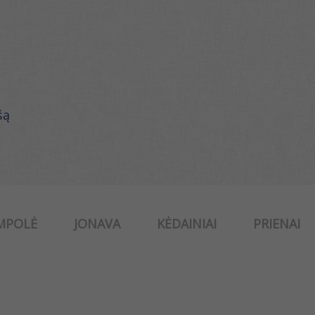
šą
MPOLĖ
JONAVA
KĖDAINIAI
PRIENAI