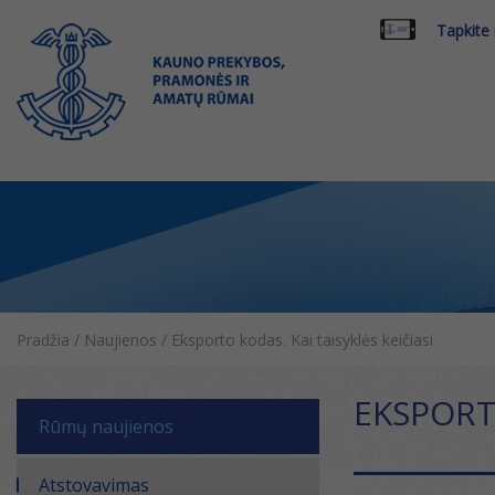
Tapkite
Pradžia
/
Naujienos
/
Eksporto kodas. Kai taisyklės keičiasi
EKSPORTO
Rūmų naujienos
Atstovavimas