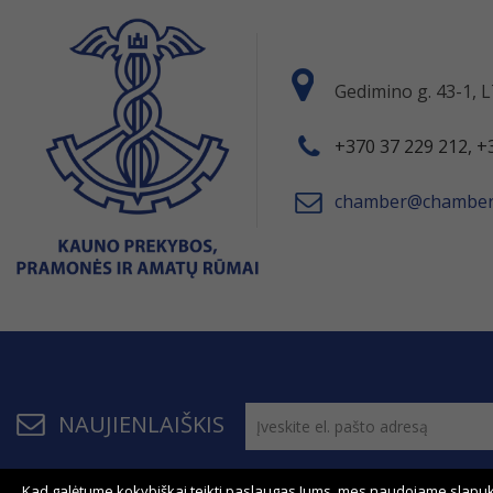
Gedimino g. 43-1,
+370 37 229 212, +
chamber@chamber.
NAUJIENLAIŠKIS
Kad galėtume kokybiškai teikti paslaugas Jums, mes naudojame slapuk