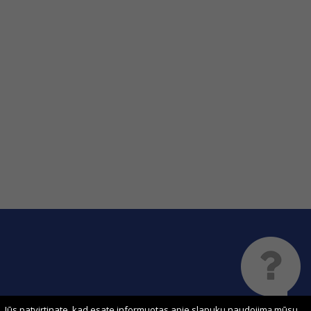
 Jūs patvirtinate, kad esate informuotas apie slapukų naudojimą mūsų