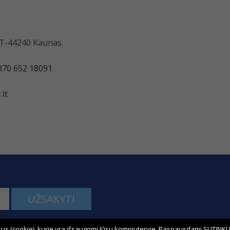
 LT-44240 Kaunas
370 652 18091
lt
UŽSAKYTI
us (cookie), kurie yra išsaugomi Jūsų kompiuteryje. Paspausdami SUTINKU,