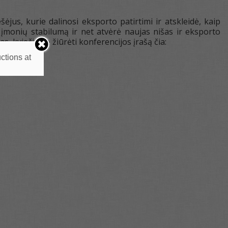
jus, kurie dalinosi eksporto patirtimi ir atskleidė, kaip
i įmonių stabilumą ir net atvėrė naujas nišas ir eksporto
as, kviečiame žiūrėti konferencijos įrašą čia:
ctions at