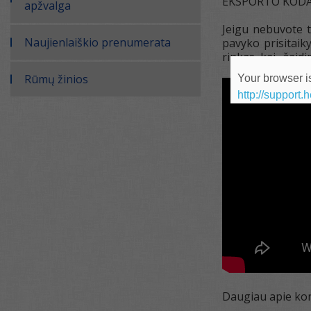
EKSPORTO KODAS g
apžvalga
Jeigu nebuvote t
Naujienlaiškio prenumerata
pavyko prisitaik
rinkas, kai „žaidi
Rūmų žinios
Your browser is
http://support.
Daugiau apie kon