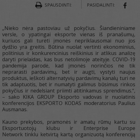
SPAUSDINTI:
PASIDALINTI:
SHAR
„Nieko nėra pastoviau už pokyčius. Šiandieniniame
versle, o ypatingai eksporte vienas iš pranašumų,
kuriuos gali turėti įmonės nepriklausomai nuo jos
dydžio yra greitis. Būtina nuolat vertinti ekonominius,
politinius ir konkurencinius reiškinius ir atlikus analizę
daryti prielaidas, kas bus netolimoje ateityje. COVID-19
pandemija parodė, kad įmonės norinčios ne tik
neprarasti pardavimų, bet ir augti, vystyti naujus
produktus, ieškoti alternatyvių pardavimų kanalų turi ne
tik adaptuotis, bet ir numatyti galimus būsimus rinkos
pokyčius ir nedelsiant priimti atitinkamus sprendimus.“,
– sako KIKA GROUP Eksporto vadovas ir nuolatinis
konferencijos EKSPORTO KODAS moderatorius Paulius
Ausmanas.
Kauno prekybos, pramonės ir amatų rūmų kartu su
Eksportuotojų klubu ir Enterprise Europe
Network tinklu ketvirtą kartą organizuotą konferenciją