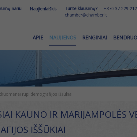
 rūmų nariu
Turite klausimų?
+370 37 229 212
Naujienlaiškis
chamber@chamber.lt
APIE
NAUJIENOS
RENGINIAI
BENDRU
druomenei rūpi demografijos iššūkiai
SIAI KAUNO IR MARIJAMPOLĖS 
FIJOS IŠŠŪKIAI