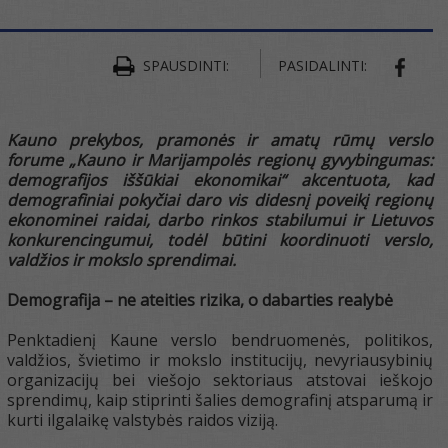
SPAUSDINTI:
PASIDALINTI:
SHAR
Kauno prekybos, pramonės ir amatų rūmų verslo
forume „Kauno ir Marijampolės regionų gyvybingumas:
demografijos iššūkiai ekonomikai“ akcentuota, kad
demografiniai pokyčiai daro vis didesnį poveikį regionų
ekonominei raidai, darbo rinkos stabilumui ir Lietuvos
konkurencingumui, todėl būtini koordinuoti verslo,
valdžios ir mokslo sprendimai.
Demografija – ne ateities rizika, o dabarties realybė
Penktadienį Kaune verslo bendruomenės, politikos,
valdžios, švietimo ir mokslo institucijų, nevyriausybinių
organizacijų bei viešojo sektoriaus atstovai ieškojo
sprendimų, kaip stiprinti šalies demografinį atsparumą ir
kurti ilgalaikę valstybės raidos viziją.