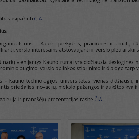
šūkius, pasinaudotų vykstančia technologine transformacija
lite susipažinti
ČIA
.
ius
rganizatorius – Kauno prekybos, pramonės ir amatų rūm
anti, verslo interesams atstovaujanti ir verslo plėtrai skirt
narių vienijantys Kauno rūmai yra didžiausia tiesioginės nar
ominio augimo, verslo aplinkos stiprinimo ir dialogo tarp v
 – Kauno technologijos universitetas, vienas didžiausių ir
antis prie šalies inovacijų, mokslo pažangos ir aukštos kvalif
aleriją ir pranešėjų prezentacijas rasite
ČIA