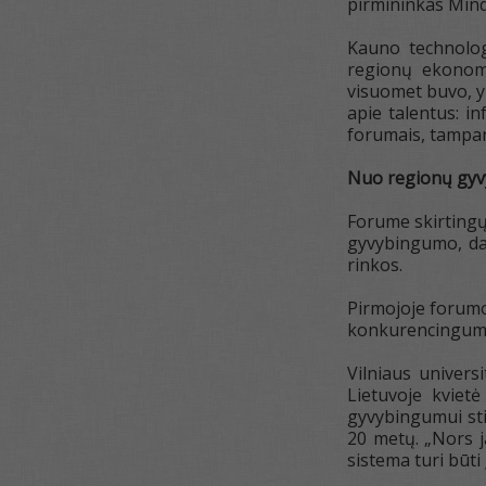
pirmininkas Mind
Kauno technologi
regionų ekonomi
visuomet buvo, yr
apie talentus: in
forumais, tampan
Nuo regionų gyv
Forume skirtingų 
gyvybingumo, dar
rinkos.
Pirmojoje forumo
konkurencingumo 
Vilniaus univers
Lietuvoje kviet
gyvybingumui stip
20 metų. „Nors j
sistema turi būti