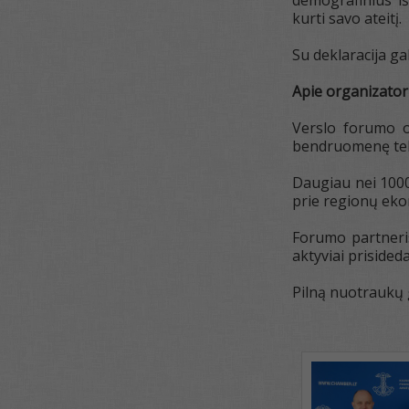
demografinius iš
kurti savo ateitį.
Su deklaracija ga
Apie organizator
Verslo forumo o
bendruomenę telki
Daugiau nei 1000 
prie regionų ekon
Forumo partneris
aktyviai prisided
Pilną nuotraukų g