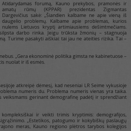
Atidarydamas forumą, Kauno prekybos, pramonės ir
amatų rūmų (KPPAR) prezidentas Zigmantas
Dargevičius sakė: „Šiandien kalbame ne apie vieną iš
daugelio problemų. Kalbame apie problemas, kurios
nulems Lietuvos kryptį artimiausiems dešimtmečiams.
silpsta darbo rinka. Jeigu trūksta žmonių – stagnuoja
 Turime pasakyti aiškiai: tai jau ne ateities rizika. Tai –
 nebus. „Gera ekonominė politika gimsta ne kabinetuose –
is nuolat ir iš esmės.
sijoje atkreipė dėmesį, kad neseniai LR Seime vykusioje
problema numeris du. Problema numeris vienas yra taika.
ems veiksmams gerinant demografinę padėtį ir sprendžiant
kompleksiškai ir veikti trimis kryptimis: demografijos,
usigrąžinimo. „Estetikos, patogumo ir kokybiškų paslaugų
rajono meras, Kauno regiono plėtros tarybos kolegijos