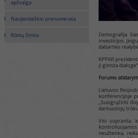
apžvalga
Naujienlaiškio prenumerata
Demografija šia
Rūmų žinios
investicijos. Jei
dabarties realybė
KPPAR prezidenta
ji gimsta dialoge“
Forumo atidarymo 
Lietuvos Respubl
konferencijoje 
„Susigrąžinti iš
darbuotojų trūku
Visi supranta, k
kontroliuojamos 
neužtenka, reik