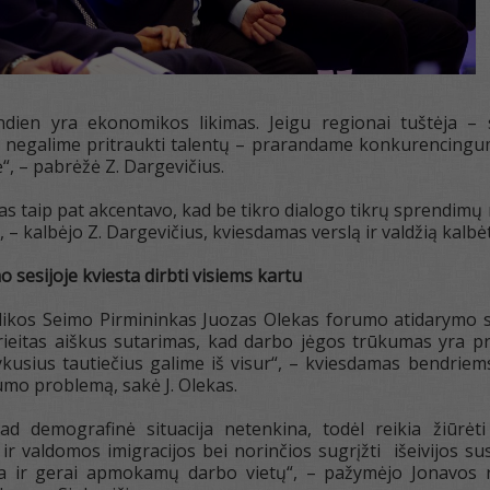
ndien yra ekonomikos likimas. Jeigu regionai tuštėja – 
gu negalime pritraukti talentų – prarandame konkurencingumą.
“, – pabrėžė Z. Dargevičius.
s taip pat akcentavo, kad be tikro dialogo tikrų sprendimų
, – kalbėjo Z. Dargevičius, kviesdamas verslą ir valdžią kalbėt
sesijoje kviesta dirbti visiems kartu
ikos Seimo Pirmininkas Juozas Olekas forumo atidarymo se
prieitas aiškus sutarimas, kad darbo jėgos trūkumas yra 
vykusius tautiečius galime iš visur“, – kviesdamas bendri
mo problemą, sakė J. Olekas.
ad demografinė situacija netenkina, todėl reikia žiūrėti 
ir valdomos imigracijos bei norinčios sugrįžti išeivijos s
ia ir gerai apmokamų darbo vietų“, – pažymėjo Jonavos 