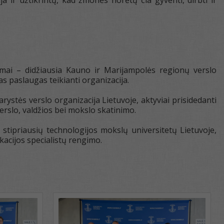
 ir užtikrintų, kad žmonės norėtų čia gyventi, dirbti ir
ai – didžiausia Kauno ir Marijampolės regionų verslo
as paslaugas teikianti organizacija.
ystės verslo organizacija Lietuvoje, aktyviai prisidedanti
erslo, valdžios bei mokslo skatinimo.
 stipriausių technologijos mokslų universitetų Lietuvoje,
ikacijos specialistų rengimo.