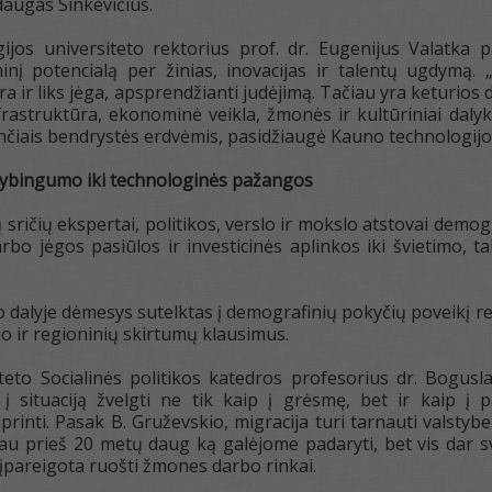
augas Sinkevičius.
jos universiteto rektorius prof. dr. Eugenijus Valatka pa
nį potencialą per žinias, inovacijas ir talentų ugdymą. 
a ir liks jėga, apsprendžianti judėjimą. Tačiau yra keturios d
frastruktūra, ekonominė veikla, žmonės ir kultūriniai dalyka
čiais bendrystės erdvėmis, pasidžiaugė Kauno technologijos
ybingumo iki technologinės pažangos
sričių ekspertai, politikos, verslo ir mokslo atstovai demo
bo jėgos pasiūlos ir investicinės aplinkos iki švietimo, 
 dalyje dėmesys sutelktas į demografinių pokyčių poveikį r
ir regioninių skirtumų klausimus.
iteto Socialinės politikos katedros profesorius dr. Bogu
ė į situaciją žvelgti ne tik kaip į grėsmę, bet ir kaip
rinti. Pasak B. Gruževskio, migracija turi tarnauti valstyb
au prieš 20 metų daug ką galėjome padaryti, bet vis dar sv
 įpareigota ruošti žmones darbo rinkai.