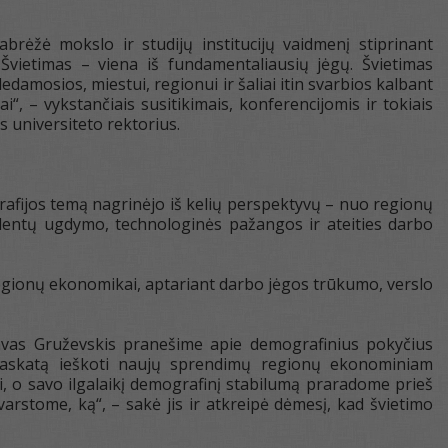
brėžė mokslo ir studijų institucijų vaidmenį stiprinant
„Švietimas – viena iš fundamentaliausių jėgų. Švietimas
edamosios, miestui, regionui ir šaliai itin svarbios kalbant
i“, – vykstančiais susitikimais, konferencijomis ir tokiais
 universiteto rektorius.
grafijos temą nagrinėjo iš kelių perspektyvų – nuo regionų
talentų ugdymo, technologinės pažangos ir ateities darbo
egionų ekonomikai, aptariant darbo jėgos trūkumo, verslo
slavas Gruževskis pranešime apie demografinius pokyčius
 į paskatą ieškoti naujų sprendimų regionų ekonominiam
ei, o savo ilgalaikį demografinį stabilumą praradome prieš
arstome, ką“, – sakė jis ir atkreipė dėmesį, kad švietimo