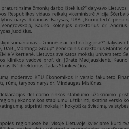
p praturtinsime žmonių darbo išteklius?“ dalyvavo Lietuvos
vos Respublikos vidaus reikalų viceministrė Alicija Ščerbait
dybos narys Rolandas Barysas, UAB „Kormotech“ persona
 Vengrovskaja, Kauno kolegijos direktorius dr. Andriu
ydas Juodišius.
 slypi sumanumas – žmonėse ar technologijose?“ dalyvavo L
, UAB „Mantinga Group“ generalinis direktorius Mantas Ag
ivilė Vikertienė, Lietuvos sveikatos mokslų universiteto S
jos klinikos vadovė prof. dr. Jūratė Macijauskienė, Kauno 
aunas IN“ direktorius Tadas Stankevičius.
orumą moderavo KTU Ekonomikos ir verslo fakulteto Finan
tų rūmų tarybos narys dr. Mindaugas Misiūnas.
eklaracijos dėl darbo rinkos stabilumo užtikrinimo prist
regionų ekonomikos stabilumui užtikrinti, skatins verslo ko
atingumą, stiprinti mokslą ir kokybišką švietimą, valstyb
polės regionuose bei visoje Lietuvoje kviečiame kurti tvar