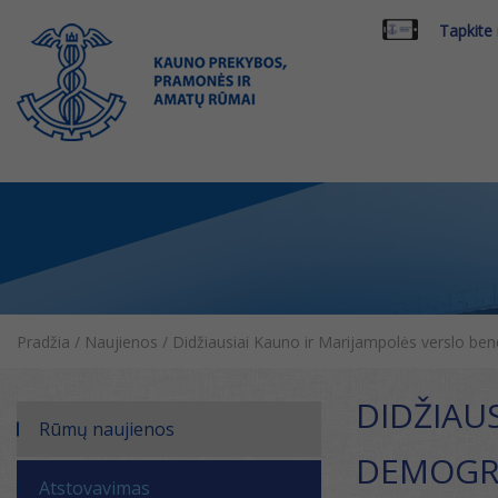
Tapkite
Pradžia
/
Naujienos
/
Didžiausiai Kauno ir Marijampolės verslo ben
DIDŽIAU
Rūmų naujienos
DEMOGRA
Atstovavimas