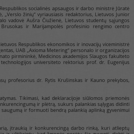
 Respublikos socialinės apsaugos ir darbo ministrė Jūratė
ė, „Verslo žinių“ vyriausiasis redaktorius, Lietuvos Junior
lo vadovė Aušra Čiužienė, Lietuvos studentų sąjungos
s Brusokas ir Marijampolės profesinio rengimo centro
ietuvos Respublikos ekonomikos ir inovacijų viceministrė
entas, UAB „Axioma Metering“ personalo ir organizacijos
enato pirmininkė, Medicinos akademijos Slaugos fakulteto
technologijos universiteto rektorius prof. dr. Eugenijus
sų profesorius dr. Rytis Krušinskas ir Kauno prekybos,
atymas. Tikimasi, kad deklaracijoje siūlomos priemonės
nkurencingumą ir plėtrą, sukurs palankias sąlygas didinti
ės saugumą ir formuoti bendrą palankią aplinką gyvenimui
ią, įtraukią ir konkurencingą darbo rinką, kuri atlieptų