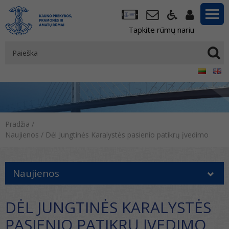
Tapkite rūmų nariu
Pradžia
/
Naujienos
/
Dėl Jungtinės Karalystės pasienio patikrų įvedimo
Naujienos
DĖL JUNGTINĖS KARALYSTĖS
PASIENIO PATIKRŲ ĮVEDIMO