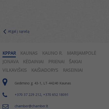
Atgal į sąrašą
KPPAR
KAUNAS
KAUNO R.
MARIJAMPOLĖ
JONAVA
KĖDAINIAI
PRIENAI
ŠAKIAI
VILKAVIŠKIS
KAIŠIADORYS
RASEINIAI
Gedimino g. 43-1, LT-44240 Kaunas
+370 37 229 212, +370 652 18091
chamber@chamber.lt