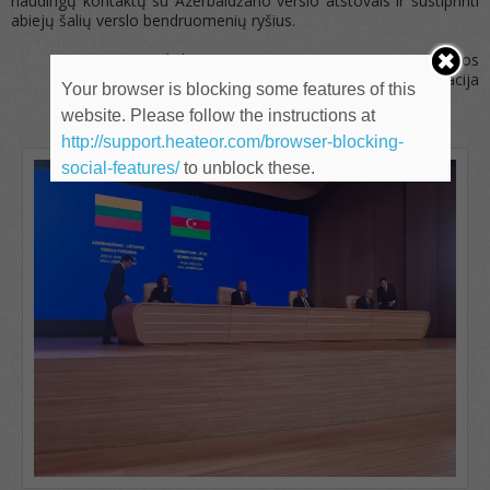
naudingų kontaktų su Azerbaidžano verslo atstovais ir sustiprinti
abiejų šalių verslo bendruomenių ryšius.
Lietuvos prekybos, pramonės ir amatų rūmų asociacijos
informacija
Your browser is blocking some features of this
website. Please follow the instructions at
http://support.heateor.com/browser-blocking-
social-features/
to unblock these.