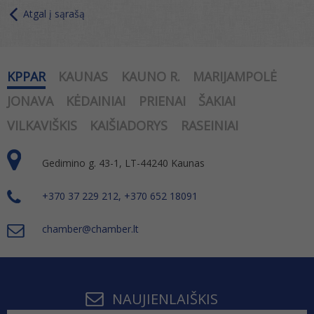
Atgal į sąrašą
KPPAR
KAUNAS
KAUNO R.
MARIJAMPOLĖ
JONAVA
KĖDAINIAI
PRIENAI
ŠAKIAI
VILKAVIŠKIS
KAIŠIADORYS
RASEINIAI
Gedimino g. 43-1, LT-44240 Kaunas
+370 37 229 212, +370 652 18091
chamber@chamber.lt
NAUJIENLAIŠKIS