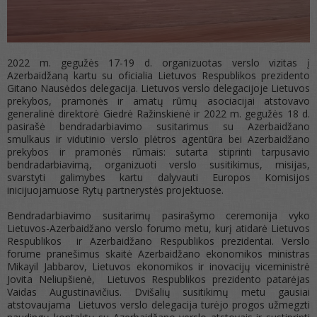
2022 m. gegužės 17-19 d. organizuotas verslo vizitas į
Azerbaidžaną kartu su oficialia Lietuvos Respublikos prezidento
Gitano Nausėdos delegacija. Lietuvos verslo delegacijoje Lietuvos
prekybos, pramonės ir amatų rūmų asociacijai atstovavo
generalinė direktorė Giedrė Ražinskienė ir 2022 m. gegužės 18 d.
pasirašė bendradarbiavimo susitarimus su Azerbaidžano
smulkaus ir vidutinio verslo plėtros agentūra bei Azerbaidžano
prekybos ir pramonės rūmais: sutarta stiprinti tarpusavio
bendradarbiavimą, organizuoti verslo susitikimus, misijas,
svarstyti galimybes kartu dalyvauti Europos Komisijos
inicijuojamuose Rytų partnerystės projektuose.
Bendradarbiavimo susitarimų pasirašymo ceremonija vyko
Lietuvos-Azerbaidžano verslo forumo metu, kurį atidarė Lietuvos
Respublikos ir Azerbaidžano Respublikos prezidentai. Verslo
forume pranešimus skaitė Azerbaidžano ekonomikos ministras
Mikayil Jabbarov, Lietuvos ekonomikos ir inovacijų viceministrė
Jovita Neliupšienė, Lietuvos Respublikos prezidento patarėjas
Vaidas Augustinavičius. Dvišalių susitikimų metu gausiai
atstovaujama Lietuvos verslo delegacija turėjo progos užmegzti