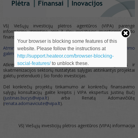
VšĮ Viešųjų investicijų plėtros agentūros (VIPA) parengė
informacinę atmintinę apie 3 jūrų iniciatyvos investicinio fondo
finansavimo galimybes.
Your browser is blocking some features of this
Atmintinė apie 3 jūrų iniciatyvos investicinio fondo finansavimo
website. Please follow the instructions at
galimybes
http://support.heateor.com/browser-blocking-
social-features/
to unblock these.
Atkreipiame Jūsų dėmesį, kad transporto, energetikos ir
skaitmenizacijos sektorių nustatytas sąlygas atitinkantys projektai
galėtų pretenduoti į šio fondo investicijas.
Dėl konkrečių projektų tinkamumo ar konkrečių finansavimo
sąlygų konsultacijų galite kreiptis į VIPA ekspertus Justiną Bučį
(
justinas.bucys
@vipa.lt
) arba
Renatą Adomavičiūtę
(
renata.adomaviciute@vipa.lt
).
VšĮ Viešųjų investicijų plėtros agentūros (VIPA) informacija