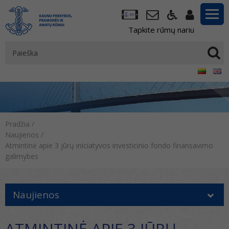
Tapkite rūmų nariu
Pradžia
/
Naujienos
/
Atmintinė apie 3 jūrų iniciatyvos investicinio fondo finansavimo
galimybes
Naujienos
ATMINTINĖ APIE 3 JŪRŲ