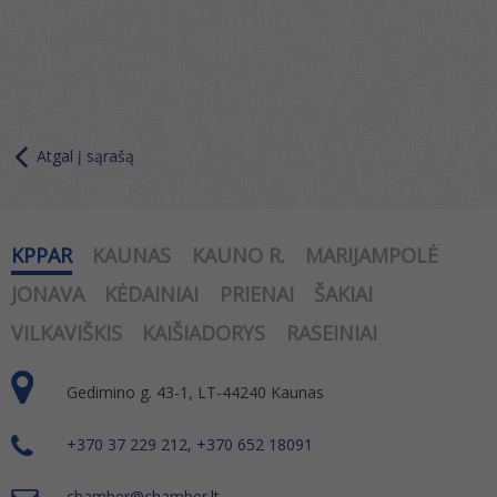
Atgal į sąrašą
KPPAR
KAUNAS
KAUNO R.
MARIJAMPOLĖ
JONAVA
KĖDAINIAI
PRIENAI
ŠAKIAI
VILKAVIŠKIS
KAIŠIADORYS
RASEINIAI
Gedimino g. 43-1, LT-44240 Kaunas
+370 37 229 212, +370 652 18091
chamber@chamber.lt