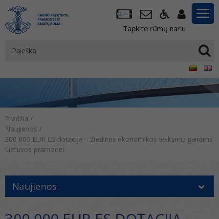
Tapkite rūmų nariu
Pradžia
/
Naujienos
/
300 000 EUR ES dotacija – žiedinės ekonomikos veiksmų gairėms
Lietuvos pramonei
Naujienos
300 000 EUR ES DOTACIJA –