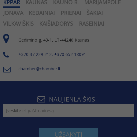
KPPAR
KAUNAS
KAUNO R.
MARIJAMPOLĖ
JONAVA
KĖDAINIAI
PRIENAI
ŠAKIAI
VILKAVIŠKIS
KAIŠIADORYS
RASEINIAI
Gedimino g. 43-1, LT-44240 Kaunas
+370 37 229 212, +370 652 18091
chamber@chamber.lt
NAUJIENLAIŠKIS
UŽSAKYTI