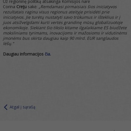
Už regioninę politiką atsakinga Komisijos narė
Corina
Creţu
sakė:
„Remdamasi pirmaisiais šios iniciatyvos
rezultatais raginu visus regionus ateityje prisidėti prie
iniciatyvos. Jie turėtų nustatyti savo trūkumus ir išteklius ir į
juos atsižvelgdami kurti vertės grandinę mūsų globalizuotoje
ekonomikoje.
Siekiant šio tikslo kitame ilgalaikiame ES biudžete
moksliniams tyrimams, inovacijoms ir mažosioms ir vidutinėms
įmonėms bus skirta daugiau kaip 90 mlrd.
EUR sanglaudos
lėšų.“
Daugiau informacijos
čia
.
Atgal į sąrašą