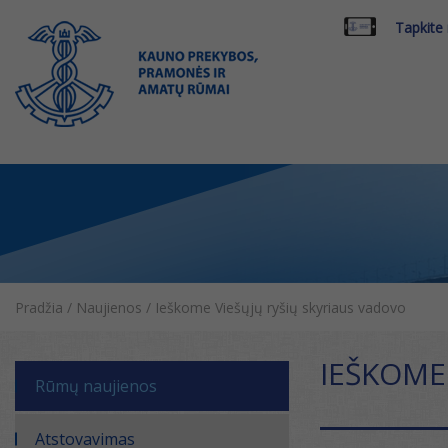
Tapkite
Pradžia
/
Naujienos
/
Ieškome Viešųjų ryšių skyriaus vadovo
IEŠKOME
Rūmų naujienos
Atstovavimas