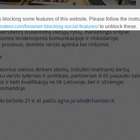
iškai planuoti, organizuoti veiklą, rinktis vertę kuriančius
 blocking some features of this website. Please follow the instru
gybės funkcijomis susijusios darbo patirties;
heateor.com/browser-blocking-social-features/
to unblock these.
iversitetinį išsilavinimą viešųjų ryšių, marketingo srityse;
siomis tendencijomis komunikacijoje ir rinkodaroje;
 procesus, domitės verslo aplinka bei rinkomis.
o
fesinius siekius dirbant įdomų, tobulėti skatinantį darbą;
su verslo lyderiais ir politikais, partneriais iš 65 pasaulio šali
 ir kelti kvalifikaciją ne tik Lietuvoje, bet ir užsienyje;
 komandoje.
ki birželio 21 d. el. paštu
agne.jaraite@chamber.lt
.