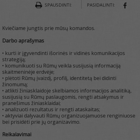
SPAUSDINTI:
PASIDALINTI:
SHAR
Kviečiame jungtis prie mūsų komandos.
Darbo aprašymas
• kurti ir įgyvendinti išorinės ir vidinės komunikacijos
strategiją;
• komunikuoti su Rūmų veikla susijusią informaciją
skaitmeninėje erdvėje;
• plėtoti Rūmų įvaizdį, profilį, identitetą bei didinti
žinomumą;
• atlikti žiniasklaidoje skelbiamos informacijos analitiką,
susijusią su Rūmų paslaugomis, rengti atsakymus ir
pranešimus žiniasklaidai;
• analizuoti rezultatus ir rengti ataskaitas;
• aktyviai dalyvauti Rūmų organizuojamuose renginiuose
bei prisidėti prie jų organizavimo.
Reikalavimai