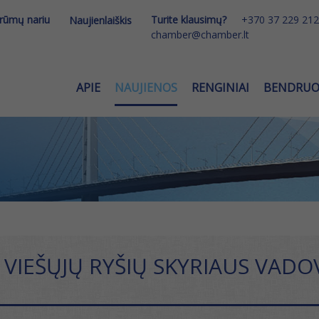
 rūmų nariu
Turite klausimų?
+370 37 229 212
Naujienlaiškis
chamber@chamber.lt
APIE
NAUJIENOS
RENGINIAI
BENDRU
 VIEŠŲJŲ RYŠIŲ SKYRIAUS VADO