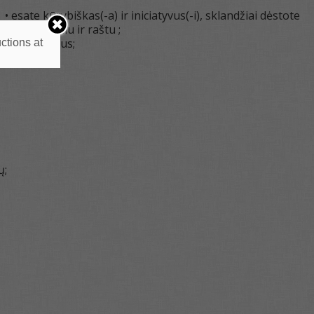
• esate kūrybiškas(-a) ir iniciatyvus(-i), sklandžiai dėstote
mintis žodžiu ir raštu ;
 darbo metodus;
ctions at
ų;