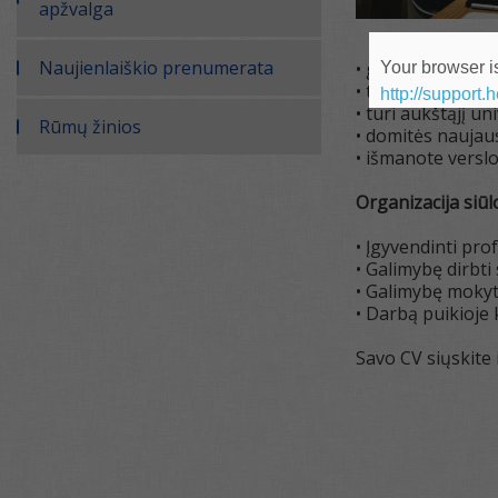
apžvalga
Naujienlaiškio prenumerata
• gebate savarank
Your browser is
• turite su parei
http://support.
• turi aukštąjį un
Rūmų žinios
• domitės naujau
• išmanote verslo
Organizacija siūl
• Įgyvendinti pro
• Galimybę dirbti 
• Galimybę mokytis
• Darbą puikioje
Savo CV siųskite i