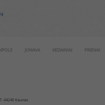
šą
MPOLĖ
JONAVA
KĖDAINIAI
PRIENAI
 LT-44240 Kaunas