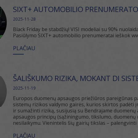
SIXT+ AUTOMOBILIO PRENUMERATOS
2025-11-28
Black Friday be stabdžių! VISI modeliai su 90% nuolaida
Pasiūlymo SIXT+ automobilio prenumeratai ieškok www.
PLAČIAU
ŠALIŠKUMO RIZIKA, MOKANT DI SIS
2025-11-19
Europos duomenų apsaugos priežiūros pareigūnas pask
sistemų rizikos valdymo gairės, kurios skirtos padėti
ir sumažinti riziką, susijusią su Bendrajame duome
apsaugos principų (sąžiningumo, tikslumo, duomenų 
nesilaikymu. Vienintelis šių gairių tikslas – palengvinti 
PLAČIAU