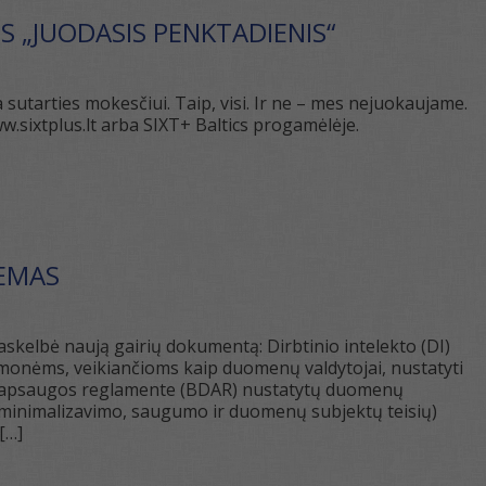
 „JUODASIS PENKTADIENIS“
 sutarties mokesčiui. Taip, visi. Ir ne – mes nejuokaujame.
sixtplus.lt arba SIXT+ Baltics progamėlėje.
TEMAS
elbė naują gairių dokumentą: Dirbtinio intelekto (DI)
 įmonėms, veikiančioms kaip duomenų valdytojai, nustatyti
nų apsaugos reglamente (BDAR) nustatytų duomenų
minimalizavimo, saugumo ir duomenų subjektų teisių)
[…]