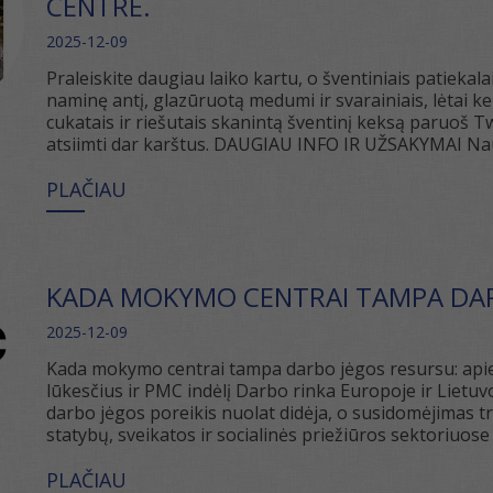
CENTRE.
2025-12-09
Praleiskite daugiau laiko kartu, o šventiniais patieka
naminę antį, glazūruotą medumi ir svarainiais, lėtai ke
cukatais ir riešutais skanintą šventinį keksą paruoš T
atsiimti dar karštus. DAUGIAU INFO IR UŽSAKYMAI Nau
PLAČIAU
KADA MOKYMO CENTRAI TAMPA DAR
2025-12-09
Kada mokymo centrai tampa darbo jėgos resursu: apie
lūkesčius ir PMC indėlį Darbo rinka Europoje ir Lietu
darbo jėgos poreikis nuolat didėja, o susidomėjimas t
statybų, sveikatos ir socialinės priežiūros sektoriuose 
PLAČIAU