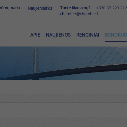
 rūmų nariu
Turite klausimų?
+370 37 229 212
Naujienlaiškis
chamber@chamber.lt
APIE
NAUJIENOS
RENGINIAI
BENDRU