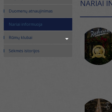
NARIAI 
Duomenų atnaujinimas
Nariai informuoja
Rūmų klubai
Sėkmės istorijos