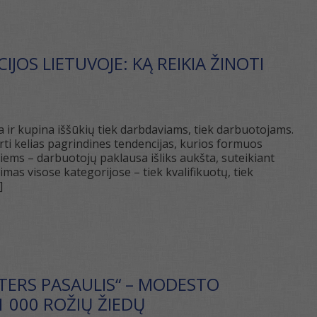
OS LIETUVOJE: KĄ REIKIA ŽINOTI
a ir kupina iššūkių tiek darbdaviams, tiek darbuotojams.
ti kelias pagrindines tendencijas, kurios formuos
iems – darbuotojų paklausa išliks aukšta, suteikiant
as visose kategorijose – tiek kvalifikuotų, tiek
]
OTERS PASAULIS“ – MODESTO
1 000 ROŽIŲ ŽIEDŲ