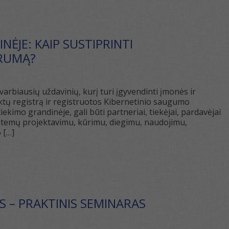
ĖJE: KAIP SUSTIPRINTI
ARUMĄ?
rbiausių uždavinių, kurį turi įgyvendinti įmonės ir
ktų registrą ir registruotos Kibernetinio saugumo
iekimo grandinėje, gali būti partneriai, tiekėjai, pardavėjai
 sistemų projektavimu, kūrimu, diegimu, naudojimu,
 […]
S – PRAKTINIS SEMINARAS