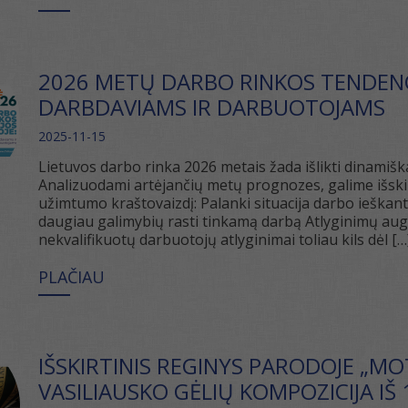
2026 METŲ DARBO RINKOS TENDENCIJ
DARBDAVIAMS IR DARBUOTOJAMS
2025-11-15
Lietuvos darbo rinka 2026 metais žada išlikti dinamišk
Analizuodami artėjančių metų prognozes, galime išskir
užimtumo kraštovaizdį: Palanki situacija darbo ieškant
daugiau galimybių rasti tinkamą darbą Atlyginimų augim
nekvalifikuotų darbuotojų atlyginimai toliau kils dėl […
PLAČIAU
IŠSKIRTINIS REGINYS PARODOJE „M
VASILIAUSKO GĖLIŲ KOMPOZICIJA IŠ 