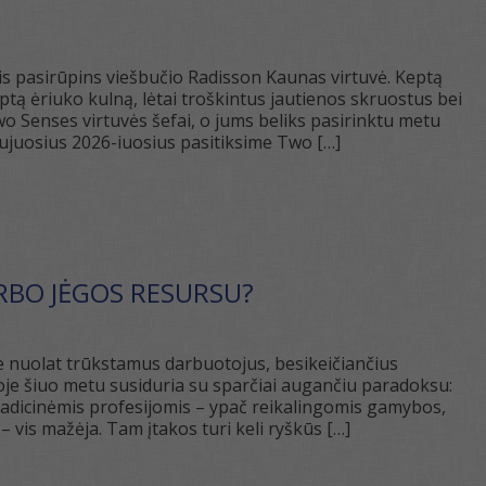
lais pasirūpins viešbučio Radisson Kaunas virtuvė. Keptą
ptą ėriuko kulną, lėtai troškintus jautienos skruostus bei
wo Senses virtuvės šefai, o jums beliks pasirinktu metu
juosius 2026-iuosius pasitiksime Two […]
BO JĖGOS RESURSU?
 nuolat trūkstamus darbuotojus, besikeičiančius
voje šiuo metu susiduria su sparčiai augančiu paradoksu:
radicinėmis profesijomis – ypač reikalingomis gamybos,
– vis mažėja. Tam įtakos turi keli ryškūs […]