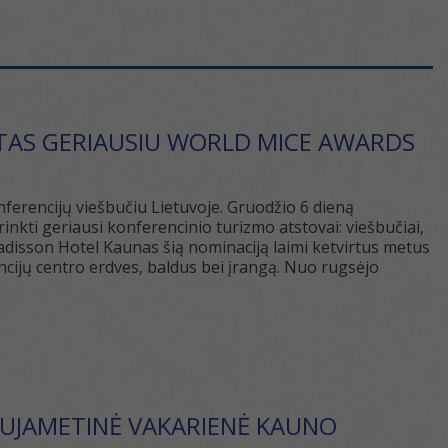
TAS GERIAUSIU WORLD MICE AWARDS
ferencijų viešbučiu Lietuvoje. Gruodžio 6 dieną
nkti geriausi konferencinio turizmo atstovai: viešbučiai,
 Radisson Hotel Kaunas šią nominaciją laimi ketvirtus metus
encijų centro erdves, baldus bei įrangą. Nuo rugsėjo
 NAUJAMETINĖ VAKARIENĖ KAUNO