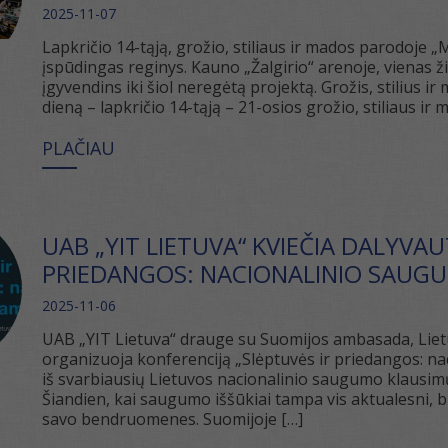
2025-11-07
Lapkričio 14-tąją, grožio, stiliaus ir mados parodoje 
įspūdingas reginys. Kauno „Žalgirio“ arenoje, vienas ž
įgyvendins iki šiol neregėtą projektą. Grožis, stilius i
dieną – lapkričio 14-tąją – 21-osios grožio, stiliaus i
PLAČIAU
UAB „YIT LIETUVA“ KVIEČIA DALYVAU
PRIEDANGOS: NACIONALINIO SAUG
2025-11-06
UAB „YIT Lietuva“ drauge su Suomijos ambasada, Liet
organizuoja konferenciją „Slėptuvės ir priedangos: n
iš svarbiausių Lietuvos nacionalinio saugumo klausim
Šiandien, kai saugumo iššūkiai tampa vis aktualesni, bū
savo bendruomenes. Suomijoje […]