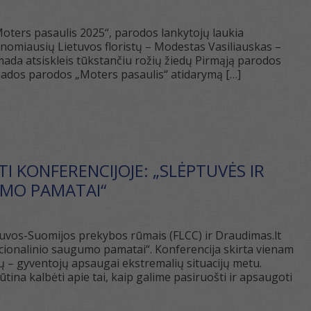
„Moters pasaulis 2025“, parodos lankytojų laukia
inomiausių Lietuvos floristų – Modestas Vasiliauskas –
r mada atsiskleis tūkstančiu rožių žiedų Pirmąją parodos
r mados parodos „Moters pasaulis“ atidarymą […]
TI KONFERENCIJOJE: „SLĖPTUVĖS IR
UMO PAMATAI“
uvos-Suomijos prekybos rūmais (FLCC) ir Draudimas.lt
acionalinio saugumo pamatai“. Konferencija skirta vienam
ų – gyventojų apsaugai ekstremalių situacijų metu.
tina kalbėti apie tai, kaip galime pasiruošti ir apsaugoti