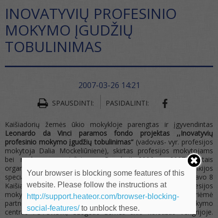
INOVATYVIŲ PROFESINIO
MOKYMO ĮGUDŽIŲ
TOBULINIMAS
2007-03-26 14:21
SPAUSDINTI:
PASIDALINTI:
Kaišiadorių žemės ūkio mokykloje parengtas ir įgyvendintas
Leonardo da Vinci paramos fondo projektas ,,Inovatyvių
profesinio mokymo įgudžių tobulinimas“
(vadovas- vyr. profesijos
mokytoja Dalia Mockeliūnienė), skirtas profesijos mokytojams
bei mokymo specialistams. Pagal jį 2006 – 2007 metais
organizuoti mainų vizitai į Vengrijos, Latvijos ir Lenkijos
Your browser is blocking some features of this
specialistų, darbininkų rengimo įstaigas. Stažuotėse dalyvavavo 8
website. Please follow the instructions at
Kaišiadorių ŽŪM, 3 Vilkijos ŽŪM, 5 Aukštadvario ŽŪM profesijos
mokytojai bei mokymo specialistai . Tris mūsų delegacijas priėmė
http://support.heateor.com/browser-blocking-
partneriai: Rygos maisto pramonės mokykla, Lenkijos mokymo
social-features/
to unblock these.
centras FUTURUM, Szegedo žemės ūkio koledžas Vengrijoje.