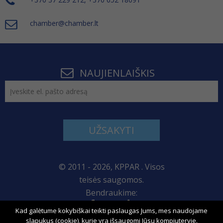
chamber@chamber.lt
NAUJIENLAIŠKIS
UŽSAKYTI
© 2011 - 2026, KPPAR . Visos
teisės saugomos.
Bendraukime:
Kad galėtume kokybiškai teikti paslaugas Jums, mes naudojame
Svetainės žemėlapis
slapukus (cookie), kurie yra išsaugomi Jūsų kompiuteryje.