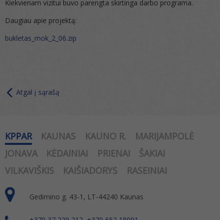
Kiekvienam vizitui buvo parengta skirtinga darbo programa.
Daugiau apie projektą:
bukletas_mok_2_06.zip
Atgal į sąrašą
KPPAR
KAUNAS
KAUNO R.
MARIJAMPOLĖ
JONAVA
KĖDAINIAI
PRIENAI
ŠAKIAI
VILKAVIŠKIS
KAIŠIADORYS
RASEINIAI
Gedimino g. 43-1, LT-44240 Kaunas
+370 37 229 212, +370 652 18091