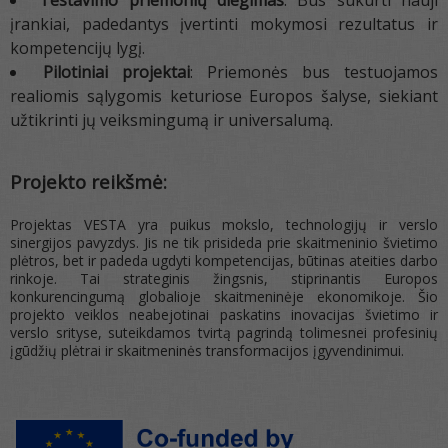
Testavimo priemonių diegimas
: Bus sukurti nauji
įrankiai, padedantys įvertinti mokymosi rezultatus ir
kompetencijų lygį.
Pilotiniai projektai
: Priemonės bus testuojamos
realiomis sąlygomis keturiose Europos šalyse, siekiant
užtikrinti jų veiksmingumą ir universalumą.
Projekto reikšmė:
Projektas VESTA yra puikus mokslo, technologijų ir verslo
sinergijos pavyzdys. Jis ne tik prisideda prie skaitmeninio švietimo
plėtros, bet ir padeda ugdyti kompetencijas, būtinas ateities darbo
rinkoje. Tai strateginis žingsnis, stiprinantis Europos
konkurencingumą globalioje skaitmeninėje ekonomikoje. Šio
projekto veiklos neabejotinai paskatins inovacijas švietimo ir
verslo srityse, suteikdamos tvirtą pagrindą tolimesnei profesinių
įgūdžių plėtrai ir skaitmeninės transformacijos įgyvendinimui.