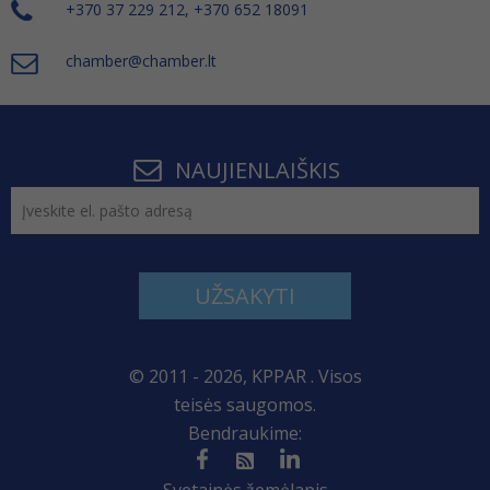
+370 37 229 212, +370 652 18091
chamber@chamber.lt
NAUJIENLAIŠKIS
UŽSAKYTI
© 2011 - 2026, KPPAR . Visos
teisės saugomos.
Bendraukime: