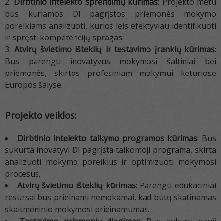
Dirbtinio intelekto sprendimų kūrimas
: Projekto metu
bus kuriamos DI pagrįstos priemonės mokymo
poreikiams analizuoti, kurios leis efektyviau identifikuoti
ir spręsti kompetencijų spragas.
Atvirų švietimo išteklių ir testavimo įrankių kūrimas
:
Bus parengti inovatyvūs mokymosi šaltiniai bei
priemonės, skirtos profesiniam mokymui keturiose
Europos šalyse.
Projekto veiklos:
Dirbtinio intelekto taikymo programos kūrimas
: Bus
sukurta inovatyvi DI pagrįsta taikomoji programa, skirta
analizuoti mokymo poreikius ir optimizuoti mokymosi
procesus.
Atvirų švietimo išteklių kūrimas
: Parengti edukaciniai
resursai bus prieinami nemokamai, kad būtų skatinamas
skaitmeninio mokymosi prieinamumas.