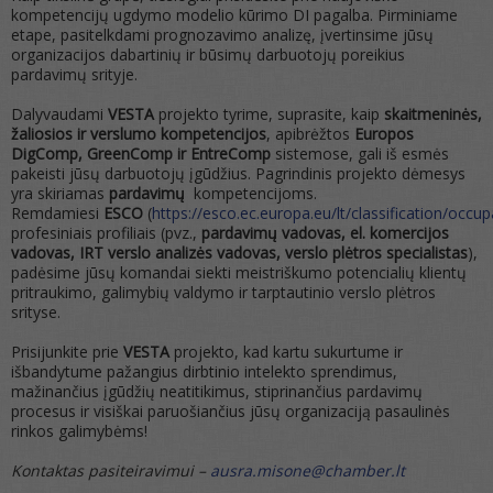
kompetencijų ugdymo modelio kūrimo DI pagalba. Pirminiame
etape, pasitelkdami prognozavimo analizę, įvertinsime jūsų
organizacijos dabartinių ir būsimų darbuotojų poreikius
pardavimų srityje.
Dalyvaudami
VESTA
projekto tyrime, suprasite, kaip
skaitmeninės,
žaliosios ir verslumo kompetencijos
, apibrėžtos
Europos
DigComp, GreenComp ir EntreComp
sistemose, gali iš esmės
pakeisti jūsų darbuotojų įgūdžius. Pagrindinis projekto dėmesys
yra skiriamas
pardavimų
kompetencijoms.
Remdamiesi
ESCO
(
https://esco.ec.europa.eu/lt/classification/occu
profesiniais profiliais (pvz.,
pardavimų vadovas, el. komercijos
vadovas, IRT verslo analizės vadovas, verslo plėtros specialistas
),
padėsime jūsų komandai siekti meistriškumo potencialių klientų
pritraukimo, galimybių valdymo ir tarptautinio verslo plėtros
srityse.
Prisijunkite prie
VESTA
projekto, kad kartu sukurtume ir
išbandytume pažangius dirbtinio intelekto sprendimus,
mažinančius įgūdžių neatitikimus, stiprinančius pardavimų
procesus ir visiškai paruošiančius jūsų organizaciją pasaulinės
rinkos galimybėms!
Kontaktas pasiteiravimui –
ausra.misone@chamber.lt