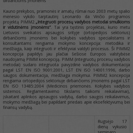
dirbančioms įmonėms
Kauno prekybos, pramonės ir amatų rūmai nuo 2003 metų spalio
mėnesio vykdo tarptautinį Leonardo da Vinčio programos
projektą PIMM2
„Integruoti procesų vadybos metodai smulkioms
ir vidutinėms įmonėms“
. Tai yra tęstinis projektas, kurio metu
Lietuvos sveikatos apsaugos srityje (ortopedijos sektorius)
dirbančioms įmonėms bei kokybės vadybos specialistams ir
konsultantams rengiama mokymo koncepcija: metodika ir
medžiaga, kaip integruoti ir efektyviai valdyti procesus. Ši PIMM2
koncepcija papildys jau plačiai šešiose Europos valstybėse
naudojamą PIMM koncepciją. PIMM (integruotų procesų vadybos
metodai) sudaro integruota pavyzdinė vadybos dokumentacija
pagal LST EN ISO 9001:2001, LST EN ISO 14001:1996, darbo
saugos dokumentacija, medžiaga mokymui. PIMM2 koncepcija
rengiama ortopedijos sektoriuje dirbančioms įmonėms pagal LST
EN ISO 13485:2004 (Medicinos priemonės. Kokybės vadybos
sistemos. Reglamentavimo tikslams taikomi reikalavimai),
įskaitant aplinkos apsaugos vadybą, darbo saugos reikalavimus,
mokymo medžiagą bei papildant priedais apie ekoefektyvumą bei
finansų vadybą.
Rugsėjo 17
dieną vykusio
seminaro