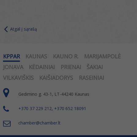
Atgal į sąrašą
KPPAR
KAUNAS
KAUNO R.
MARIJAMPOLĖ
JONAVA
KĖDAINIAI
PRIENAI
ŠAKIAI
VILKAVIŠKIS
KAIŠIADORYS
RASEINIAI
Gedimino g. 43-1, LT-44240 Kaunas
+370 37 229 212, +370 652 18091
chamber@chamber.lt