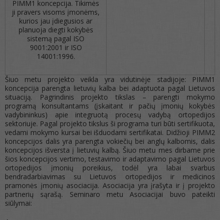
PIMM1 koncepcija. Tikimės
ji pravers visoms įmonėms,
kurios jau įdiegusios ar
planuoja diegti kokybės
sistemą pagal ISO
9001:2001 ir ISO
14001:1996.
Šiuo metu projekto veikla yra vidutinėje stadijoje: PIMM1
koncepcija parengta lietuvių kalba bei adaptuota pagal Lietuvos
situaciją. Pagrindinis projekto tikslas – parengti mokymo
programą konsultantams (įskaitant ir pačių įmonių kokybės
vadybininkus) apie integruotą procesų vadybą ortopedijos
sektoriuje. Pagal projekto tikslus ši programa turi būti sertifikuota,
vedami mokymo kursai bei išduodami sertifikatai. Didžioji PIMM2
koncepcijos dalis yra parengta vokiečių bei anglų kalbomis, dalis
koncepcijos išversta į lietuvių kalbą. Šiuo metu mes dirbame prie
šios koncepcijos vertimo, testavimo ir adaptavimo pagal Lietuvos
ortopedijos įmonių poreikius, todėl yra labai svarbus
bendradarbiavimas su Lietuvos ortopedijos ir medicinos
pramonės įmonių asociacija. Asociacija yra įrašyta ir į projekto
partnerių sąrašą. Seminaro metu Asociacijai buvo pateikti
siūlymai: