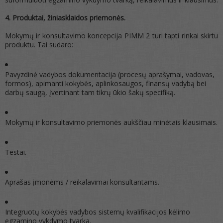
4. Produktai, žiniasklaidos priemonės.
Mokymų ir konsultavimo koncepcija PIMM 2 turi tapti rinkai skirtu
produktu. Tai sudaro:
Pavyzdinė vadybos dokumentacija (procesų aprašymai, vadovas,
formos), apimanti kokybės, aplinkosaugos, finansų vadybą bei
darbų saugą, įvertinant tam tikrų ūkio šakų specifiką.
Mokymų ir konsultavimo priemonės aukščiau minėtais klausimais.
Testai.
Aprašas įmonėms / reikalavimai konsultantams.
Integruotų kokybės vadybos sistemų kvalifikacijos kėlimo
egzamino vykdymo tvarka.