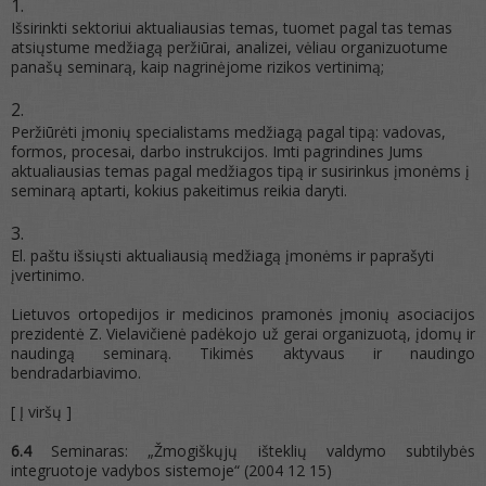
Išsirinkti sektoriui aktualiausias temas, tuomet pagal tas temas
atsiųstume medžiagą peržiūrai, analizei, vėliau organizuotume
panašų seminarą, kaip nagrinėjome rizikos vertinimą;
Peržiūrėti įmonių specialistams medžiagą pagal tipą: vadovas,
formos, procesai, darbo instrukcijos. Imti pagrindines Jums
aktualiausias temas pagal medžiagos tipą ir susirinkus įmonėms į
seminarą aptarti, kokius pakeitimus reikia daryti.
El. paštu išsiųsti aktualiausią medžiagą įmonėms ir paprašyti
įvertinimo.
Lietuvos ortopedijos ir medicinos pramonės įmonių asociacijos
prezidentė Z. Vielavičienė padėkojo už gerai organizuotą, įdomų ir
naudingą seminarą. Tikimės aktyvaus ir naudingo
bendradarbiavimo.
[
Į viršų ]
6.4
Seminaras: „Žmogiškųjų išteklių valdymo subtilybės
integruotoje vadybos sistemoje“ (2004 12 15)