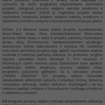
Leonardo da Vinčio programos tarptautiniame pilotiniame
projekte „Integruoti procesų vadybos metodai smulkioms ir
vidutinėms įmonėms“ (PIMM 2). Pagrindinis projekto tikslas:
tarptautinės integruotų kokybės vadybos metodų smulkioms ir
vidutinėms įmonėms mokymo ir konsultavimo koncepcijos plėtra.
Birželio 3-4 dienomis Kaune lankėsi projekto koordinatoriaus
Reino-Maino amatų rūmų (Handwerkskammer Rhein-Main)
atstovas Stefan Razus ir vieno iš projekto partnerių Pomeranijos
amatų rūmų (Pommersche Handwerkskammer) atsakingos
darbuotojos Dženia Maluszkiewicz ir Krystyna Fitt. Susitikimo
metu buvo peržiūrėta projekto eiga, aptarti nacionalinės analizės
rezultatai ir tolimesni partnerių veiksmai. Su profesinio rengimo
skyriaus specialiste Aušra Misonyte ir KTU Inovacijų ir
informacijos centro docentu Juozu Stanevičiumi buvo aptartos
kvalifikacijos kėlimo integruotų procesų vadybos srityje
programos paruošimo galimybės. Su A. Astrausko įmonės
„PIRMAS ŽINGSNIS“ ISO projektų vadove Genovaite
Sakalauskiene aiškinomės Lietuvos ir Vokietijos įmonių, dirbančių
ortopedijos sektoriuje, veiklos skirtumus. Atsižvelgiant į tai bus
siekiama papildyti mokymo ir konsultavimo medžiagą smulkioms
ir vidutinėms įmonėms.
6.3
Integruoti procesų vadybos metodai ortopediniame sektoriuje