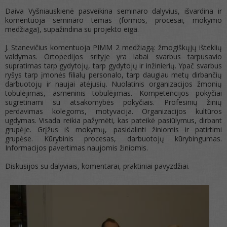
Daiva Vyšniauskienė pasveikina seminaro dalyvius, išvardina ir
komentuoja seminaro temas (formos, procesai, mokymo
medžiaga), supažindina su projekto eiga.
J. Stanevičius komentuoja PIMM 2 medžiagą: žmogiškųjų išteklių
valdymas. Ortopedijos srityje yra labai svarbus tarpusavio
supratimas tarp gydytojų, tarp gydytojų ir inžinierių. Ypač svarbus
ryšys tarp įmonės filialų personalo, tarp daugiau metų dirbančių
darbuotojų ir naujai atėjusių. Nuolatinis organizacijos žmonių
tobulėjimas, asmeninis tobulėjimas. Kompetencijos pokyčiai
sugretinami su atsakomybės pokyčiais. Profesinių žinių
perdavimas kolegoms, motyvacija. Organizacijos kultūros
ugdymas. Visada reikia pažymėti, kas pateikė pasiūlymus, dirbant
grupėje. Grįžus iš mokymų, pasidalinti žiniomis ir patirtimi
grupėse. Kūrybinis procesas, darbuotojų kūrybingumas.
Informacijos pavertimas naujomis žiniomis.
Diskusijos su dalyviais, komentarai, praktiniai pavyzdžiai.