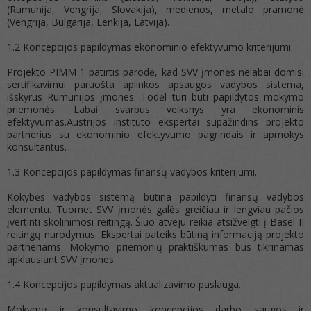
(Rumunija, Vengrija, Slovakija), medienos, metalo pramonė
(Vengrija, Bulgarija, Lenkija, Latvija).
1.2 Koncepcijos papildymas ekonominio efektyvumo kriterijumi.
Projekto PIMM 1 patirtis parodė, kad SVV įmonės nelabai domisi
sertifikavimui paruošta aplinkos apsaugos vadybos sistema,
išskyrus Rumunijos įmones. Todėl turi būti papildytos mokymo
priemonės. Labai svarbus veiksnys yra ekonominis
efektyvumas.Austrijos instituto ekspertai supažindins projekto
partnerius su ekonominio efektyvumo pagrindais ir apmokys
konsultantus.
1.3 Koncepcijos papildymas finansų vadybos kriterijumi.
Kokybės vadybos sistemą būtina papildyti finansų vadybos
elementu. Tuomet SVV įmonės galės greičiau ir lengviau pačios
įvertinti skolinimosi reitingą. Šiuo atveju reikia atsižvelgti į Basel II
reitingų nurodymus. Ekspertai pateiks būtiną informaciją projekto
partneriams. Mokymo priemonių praktiškumas bus tikrinamas
apklausiant SVV įmones.
1.4 Koncepcijos papildymas aktualizavimo paslauga.
Mokymų ir konsultavimo koncepcijos darbo saugos ir