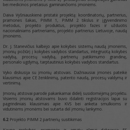
bei medicinos prietaisus gaminančioms įmonėms.
Daiva Vyšniauskienė pristatė projektą: koordinatorių, partnerius,
pramonės šakas, PIMM 1, PIMM 2 tikslus ir įgyvendinimo
metodus, projekto produktus, projekto fazes ir užduotis
nacionaliniams partneriams, projekto partnerius Lietuvoje, naudą
įmonėms.
Dr. J. Stanevičius kalbėjo apie kokybės sistemų naudą įmonėms,
įmonių požiūrį į kokybės vadybos standartus, integruotą kokybės
vadybą, procesų vadybą, partnerių patikimumo grandinę,
personalo ugdymą, tarptautinius kokybės vadybos standartus.
Vyko diskusija su įmonių atstovais. Dažniausiai įmonės pateikė
klausimus apie CE ženklinimą, patento naudą, procesų valdymą ir
vertinimą.
Įmonių atstovai parodė pakankamai didelį susidomėjimą projektu.
Visiems įmonių atstovams buvo išdalinti registracijos lapai su
pagrindiniais klausimais apie KVS bei anketa smulkioms ir
vidutinėms įmonėms bei sutarta dėl įmonių lankymo.
6.2
Projekto PIMM 2 partnerių susitikimas
Kauno prekybos, pramonės ir amatų rūmai dalyvauja ES