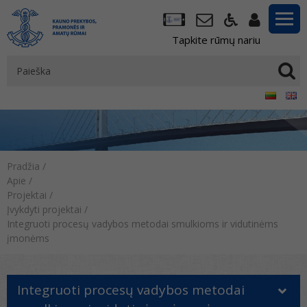
Tapkite rūmų nariu
Pradžia
/
Apie
/
Projektai
/
Įvykdyti projektai
/
Integruoti procesų vadybos metodai smulkioms ir vidutinėms
įmonėms
Integruoti procesų vadybos metodai