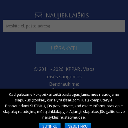
NAUJIENLAIŠKIS
UŽSAKYTI
© 2011 - 2026, KPPAR . Visos
teisės saugomos.
Bendraukime:
Kad galėtume kokybiškai teikti paslaugas Jums, mes naudojame
Svetainės žemėlapis
slapukus (cookie), kurie yra išsaugomi Jūsų kompiuteryje.
Paspausdami SUTINKU, Jūs patvirtinate, kad esate informuotas apie
slapukų naudojimą mūsų tinklalapyje. Atjungti slapukus Jūs galite savo
naršyklės nustatymuose.
Sprendimas:
SUTINKU
NESUTINKU