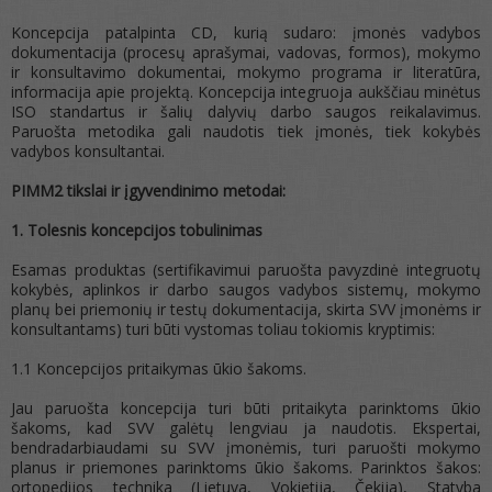
Koncepcija patalpinta CD, kurią sudaro: įmonės vadybos
dokumentacija (procesų aprašymai, vadovas, formos), mokymo
ir konsultavimo dokumentai, mokymo programa ir literatūra,
informacija apie projektą. Koncepcija integruoja aukščiau minėtus
ISO standartus ir šalių dalyvių darbo saugos reikalavimus.
Paruošta metodika gali naudotis tiek įmonės, tiek kokybės
vadybos konsultantai.
PIMM2 tikslai ir įgyvendinimo metodai:
1. Tolesnis koncepcijos tobulinimas
Esamas produktas (sertifikavimui paruošta pavyzdinė integruotų
kokybės, aplinkos ir darbo saugos vadybos sistemų, mokymo
planų bei priemonių ir testų dokumentacija, skirta SVV įmonėms ir
konsultantams) turi būti vystomas toliau tokiomis kryptimis:
1.1 Koncepcijos pritaikymas ūkio šakoms.
Jau paruošta koncepcija turi būti pritaikyta parinktoms ūkio
šakoms, kad SVV galėtų lengviau ja naudotis. Ekspertai,
bendradarbiaudami su SVV įmonėmis, turi paruošti mokymo
planus ir priemones parinktoms ūkio šakoms. Parinktos šakos:
ortopedijos technika (Lietuva, Vokietija, Čekija), Statyba