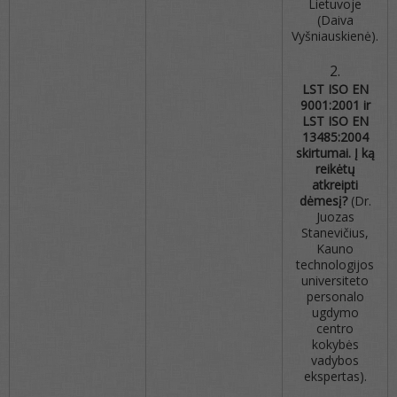
Lietuvoje
(Daiva
Vyšniauskienė).
LST ISO EN
9001:2001 ir
LST ISO EN
13485:2004
skirtumai. Į ką
reikėtų
atkreipti
dėmesį?
(Dr.
Juozas
Stanevičius,
Kauno
technologijos
universiteto
personalo
ugdymo
centro
kokybės
vadybos
ekspertas).