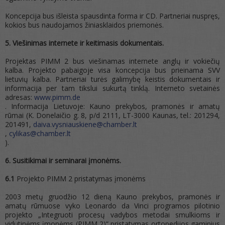
Koncepcija bus išleista spausdinta forma ir CD. Partneriai nuspręs,
kokios bus naudojamos žiniasklaidos priemonės.
5. Viešinimas internete ir keitimasis dokumentais.
Projektas PIMM 2 bus viešinamas internete anglų ir vokiečių
kalba. Projekto pabaigoje visa koncepcija bus prieinama SVV
lietuvių kalba. Partneriai turės galimybę keistis dokumentais ir
informacija per tam tikslui sukurtą tinklą. Interneto svetainės
adresas:
www.pimm.de
. Informacija Lietuvoje: Kauno prekybos, pramonės ir amatų
rūmai (K. Donelaičio g. 8, p/d 2111, LT-3000 Kaunas, tel.: 201294,
201491,
daiva.vysniauskiene@chamber.lt
,
cylikas@chamber.lt
).
6. Susitikimai ir seminarai įmonėms.
6.1
Projekto PIMM 2 pristatymas įmonėms
2003 metų gruodžio 12 dieną Kauno prekybos, pramonės ir
amatų rūmuose vyko Leonardo da Vinci programos pilotinio
projekto „Integruoti procesų vadybos metodai smulkioms ir
vidutinėms įmonėms (PIMM 2)“ pristatymas ortopedijos gaminius