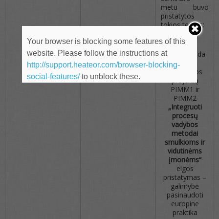
metu buvo
pristatytos
tokios temos:
Your browser is blocking some features of this
website. Please follow the instructions at
Leonardo da
Vinčio
http://support.heateor.com/browser-blocking-
programos
social-features/
to unblock these.
projektų
PIMM1 ir
PIMM2
„Integruoti
procesų
vadybos
metodai
smulkioms ir
vidutinėms
įmonėms“
eigos
pristatymas –
galimybė
pasinaudoti
europine
praktika