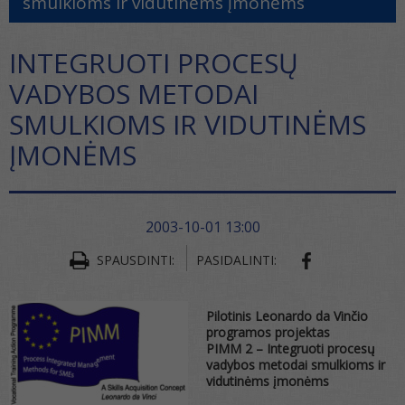
smulkioms ir vidutinėms įmonėms
INTEGRUOTI PROCESŲ
VADYBOS METODAI
SMULKIOMS IR VIDUTINĖMS
ĮMONĖMS
2003-10-01 13:00
SPAUSDINTI:
PASIDALINTI:
Pilotinis Leonardo da Vinčio
programos projektas
PIMM 2 – Integruoti procesų
vadybos metodai smulkioms ir
vidutinėms įmonėms