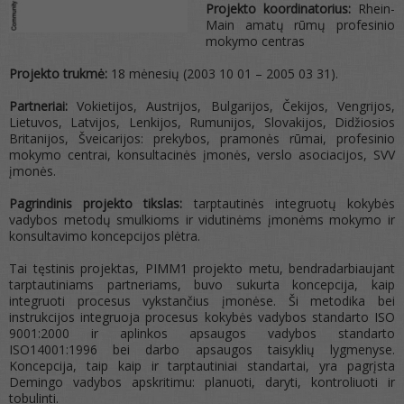
Projekto koordinatorius:
Rhein-
Main amatų rūmų profesinio
mokymo centras
Projekto trukmė:
18 mėnesių (2003 10 01 – 2005 03 31).
Partneriai:
Vokietijos, Austrijos, Bulgarijos, Čekijos, Vengrijos,
Lietuvos, Latvijos, Lenkijos, Rumunijos, Slovakijos, Didžiosios
Britanijos, Šveicarijos: prekybos, pramonės rūmai, profesinio
mokymo centrai, konsultacinės įmonės, verslo asociacijos, SVV
įmonės.
Pagrindinis projekto tikslas:
tarptautinės integruotų kokybės
vadybos metodų smulkioms ir vidutinėms įmonėms mokymo ir
konsultavimo koncepcijos plėtra.
Tai tęstinis projektas, PIMM1 projekto metu, bendradarbiaujant
tarptautiniams partneriams, buvo sukurta koncepcija, kaip
integruoti procesus vykstančius įmonėse. Ši metodika bei
instrukcijos integruoja procesus kokybės vadybos standarto ISO
9001:2000 ir aplinkos apsaugos vadybos standarto
ISO14001:1996 bei darbo apsaugos taisyklių lygmenyse.
Koncepcija, taip kaip ir tarptautiniai standartai, yra pagrįsta
Demingo vadybos apskritimu: planuoti, daryti, kontroliuoti ir
tobulinti.