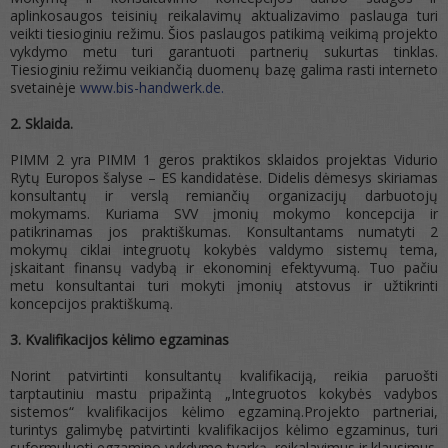
aplinkosaugos teisinių reikalavimų aktualizavimo paslauga turi
veikti tiesioginiu režimu. Šios paslaugos patikimą veikimą projekto
vykdymo metu turi garantuoti partnerių sukurtas tinklas.
Tiesioginiu režimu veikiančią duomenų bazę galima rasti interneto
svetainėje
www.bis-handwerk.de.
2. Sklaida.
PIMM 2 yra PIMM 1 geros praktikos sklaidos projektas Vidurio
Rytų Europos šalyse – ES kandidatėse. Didelis dėmesys skiriamas
konsultantų ir verslą remiančių organizacijų darbuotojų
mokymams. Kuriama SVV įmonių mokymo koncepcija ir
patikrinamas jos praktiškumas. Konsultantams numatyti 2
mokymų ciklai integruotų kokybės valdymo sistemų tema,
įskaitant finansų vadybą ir ekonominį efektyvumą. Tuo pačiu
metu konsultantai turi mokyti įmonių atstovus ir užtikrinti
koncepcijos praktiškumą.
3. Kvalifikacijos kėlimo egzaminas
Norint patvirtinti konsultantų kvalifikaciją, reikia paruošti
tarptautiniu mastu pripažintą „Integruotos kokybės vadybos
sistemos“ kvalifikacijos kėlimo egzaminą.Projekto partneriai,
turintys galimybę patvirtinti kvalifikacijos kėlimo egzaminus, turi
suformuluoti egzamino vykdymo tvarką, reikalavimus ir klausimus.