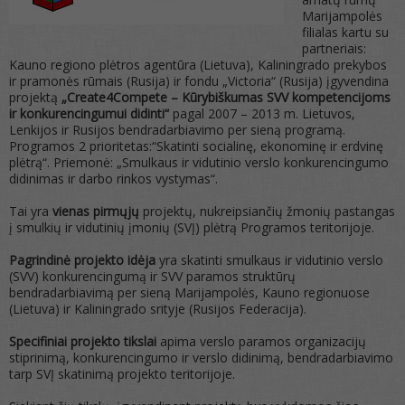
Marijampolės
filialas kartu su
partneriais:
Kauno regiono plėtros agentūra (Lietuva), Kaliningrado prekybos
ir pramonės rūmais (Rusija) ir fondu „Victoria“ (Rusija) įgyvendina
projektą
„
Create4Compete – Kūrybiškumas SVV kompetencijoms
ir konkurencingumui didinti“
pagal 2007 – 2013 m. Lietuvos,
Lenkijos ir Rusijos bendradarbiavimo per sieną programą.
Programos 2 prioritetas:“Skatinti socialinę, ekonominę ir erdvinę
plėtrą“. Priemonė: „Smulkaus ir vidutinio verslo konkurencingumo
didinimas ir darbo rinkos vystymas“.
Tai yra
vienas pirmųjų
projektų, nukreipsiančių žmonių pastangas
į smulkių ir vidutinių įmonių (SVĮ) plėtrą Programos teritorijoje.
Pagrindinė projekto idėja
yra skatinti smulkaus ir vidutinio verslo
(SVV) konkurencingumą ir SVV paramos struktūrų
bendradarbiavimą per sieną Marijampolės, Kauno regionuose
(Lietuva) ir Kaliningrado srityje (Rusijos Federacija).
Specifiniai projekto tikslai
apima verslo paramos organizacijų
stiprinimą, konkurencingumo ir verslo didinimą, bendradarbiavimo
tarp SVĮ skatinimą projekto teritorijoje.