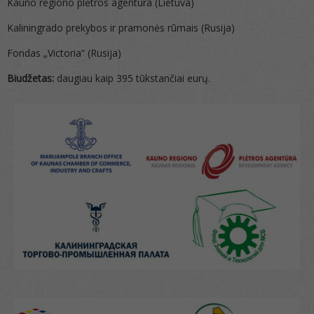
Kauno regiono plėtros agentūra (Lietuva)
Kaliningrado prekybos ir pramonės rūmais (Rusija)
Fondas „Victoria“ (Rusija)
Biud
žetas:
daugiau kaip 395 tūkstančiai eurų.