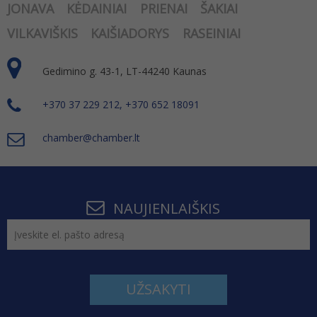
JONAVA
KĖDAINIAI
PRIENAI
ŠAKIAI
VILKAVIŠKIS
KAIŠIADORYS
RASEINIAI
Gedimino g. 43-1, LT-44240 Kaunas
+370 37 229 212, +370 652 18091
chamber@chamber.lt
NAUJIENLAIŠKIS
UŽSAKYTI