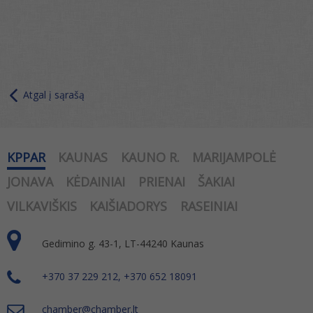
Atgal į sąrašą
KPPAR
KAUNAS
KAUNO R.
MARIJAMPOLĖ
JONAVA
KĖDAINIAI
PRIENAI
ŠAKIAI
VILKAVIŠKIS
KAIŠIADORYS
RASEINIAI
Gedimino g. 43-1, LT-44240 Kaunas
+370 37 229 212, +370 652 18091
chamber@chamber.lt