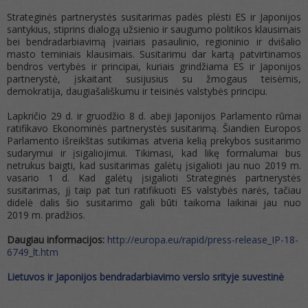
Strateginės partnerystės susitarimas padės plėsti ES ir Japonijos
santykius, stiprins dialogą užsienio ir saugumo politikos klausimais
bei bendradarbiavimą įvairiais pasaulinio, regioninio ir dvišalio
masto teminiais klausimais. Susitarimu dar kartą patvirtinamos
bendros vertybės ir principai, kuriais grindžiama ES ir Japonijos
partnerystė, įskaitant susijusius su žmogaus teisėmis,
demokratija, daugiašališkumu ir teisinės valstybės principu.
Lapkričio 29 d. ir gruodžio 8 d. abeji Japonijos Parlamento rūmai
ratifikavo Ekonominės partnerystės susitarimą. Šiandien Europos
Parlamento išreikštas sutikimas atveria kelią prekybos susitarimo
sudarymui ir įsigaliojimui. Tikimasi, kad likę formalumai bus
netrukus baigti, kad susitarimas galėtų įsigalioti jau nuo 2019 m.
vasario 1 d. Kad galėtų įsigalioti Strateginės partnerystės
susitarimas, jį taip pat turi ratifikuoti ES valstybės narės, tačiau
didelė dalis šio susitarimo gali būti taikoma laikinai jau nuo
2019 m. pradžios.
Daugiau informacijos:
http://europa.eu/rapid/press-release_IP-18-
6749_lt.htm
Lietuvos ir Japonijos bendradarbiavimo verslo srityje suvestinė