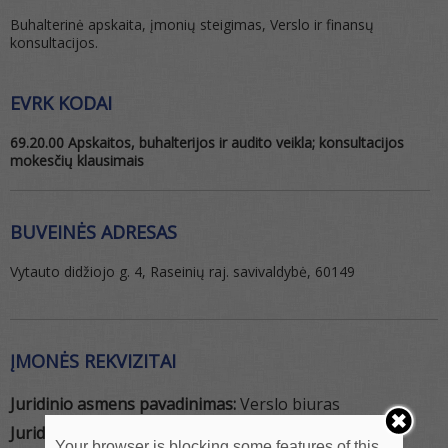
Buhalterinė apskaita, įmonių steigimas, Verslo ir finansų
konsultacijos.
EVRK KODAI
69.20.00 Apskaitos, buhalterijos ir audito veikla; konsultacijos
mokesčių klausimais
BUVEINĖS ADRESAS
Vytauto didžiojo g. 4, Raseinių raj. savivaldybė, 60149
ĮMONĖS REKVIZITAI
Juridinio asmens pavadinimas:
Verslo biuras
Juridinio asmens tipas:
MB
Your browser is blocking some features of this