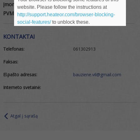
Įmonės kodas:
305562380
website. Please follow the instructions at
PVM kodas:
http://support.heateor.com/browser-blocking-
social-features/
to unblock these.
KONTAKTAI
Telefonas:
061302913
Faksas:
El.pašto adresas:
bauziene.vil@gmail.com
Interneto svetainė:
Atgal į sąrašą