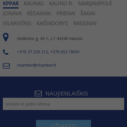
KPPAR
KAUNAS
KAUNO R.
MARIJAMPOLĖ
JONAVA
KĖDAINIAI
PRIENAI
ŠAKIAI
VILKAVIŠKIS
KAIŠIADORYS
RASEINIAI
Gedimino g. 43-1, LT-44240 Kaunas
+370 37 229 212, +370 652 18091
chamber@chamber.lt
NAUJIENLAIŠKIS
UŽSAKYTI