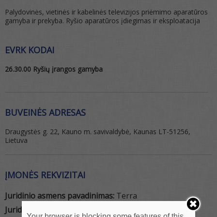
Palydovinės, vietinės ir kabelinės televizijos priėmimo aparatūros
gamyba ir prekyba. Ryšio aparatūros įdiegimas ir eksploatacija
EVRK KODAI
26.30.00 Ryšių įrangos gamyba
BUVEINĖS ADRESAS
Draugystės g. 22, Kauno m. savivaldybė, Kaunas LT-51256,
Lietuva
ĮMONĖS REKVIZITAI
Juridinio asmens pavadinimas:
Terra
Juridinio asmens tipas:
UAB
Your browser is blocking some features of this