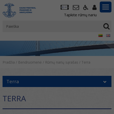
Tapkite rūmų nariu
Pradžia
/
Bendruomenė
/
Rūmų narių sąrašas
/
Terra
Terra
TERRA