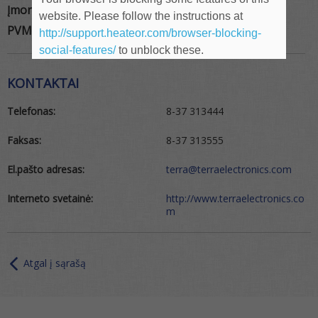
Įmonės kodas:
132669961
website. Please follow the instructions at
PVM kodas:
LT326699610
http://support.heateor.com/browser-blocking-
social-features/
to unblock these.
KONTAKTAI
Telefonas:
8-37 313444
Faksas:
8-37 313555
El.pašto adresas:
terra@terraelectronics.com
Interneto svetainė:
http://www.terraelectronics.co
m
Atgal į sąrašą