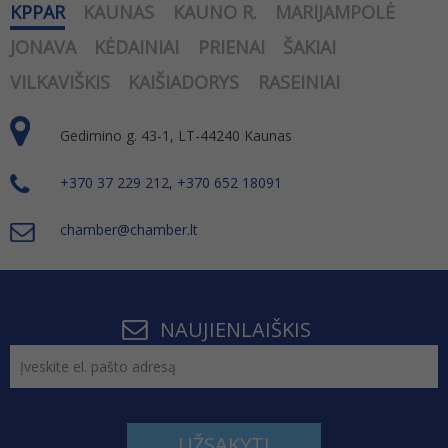
KPPAR
KAUNAS
KAUNO R.
MARIJAMPOLĖ
JONAVA
KĖDAINIAI
PRIENAI
ŠAKIAI
VILKAVIŠKIS
KAIŠIADORYS
RASEINIAI
Gedimino g. 43-1, LT-44240 Kaunas
+370 37 229 212, +370 652 18091
chamber@chamber.lt
NAUJIENLAIŠKIS
UŽSAKYTI