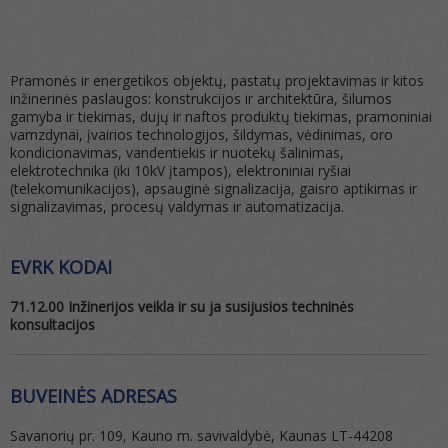
Pramonės ir energetikos objektų, pastatų projektavimas ir kitos
inžinerinės paslaugos: konstrukcijos ir architektūra, šilumos
gamyba ir tiekimas, dujų ir naftos produktų tiekimas, pramoniniai
vamzdynai, įvairios technologijos, šildymas, vėdinimas, oro
kondicionavimas, vandentiekis ir nuotekų šalinimas,
elektrotechnika (iki 10kV įtampos), elektroniniai ryšiai
(telekomunikacijos), apsauginė signalizacija, gaisro aptikimas ir
signalizavimas, procesų valdymas ir automatizacija.
EVRK KODAI
71.12.00 Inžinerijos veikla ir su ja susijusios techninės
konsultacijos
BUVEINĖS ADRESAS
Savanorių pr. 109, Kauno m. savivaldybė, Kaunas LT-44208