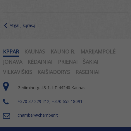
Atgal į sąrašą
KPPAR
KAUNAS
KAUNO R.
MARIJAMPOLĖ
JONAVA
KĖDAINIAI
PRIENAI
ŠAKIAI
VILKAVIŠKIS
KAIŠIADORYS
RASEINIAI
Gedimino g. 43-1, LT-44240 Kaunas
+370 37 229 212, +370 652 18091
chamber@chamber.lt