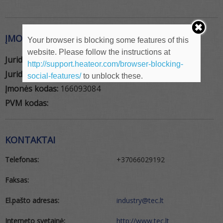
ĮMONĖS REKVIZITAI
Your browser is blocking some features of this
website. Please follow the instructions at
Juridinio asmens pavadinimas:
TEC Industry
http://support.heateor.com/browser-blocking-
Juridinio asmens tipas:
UAB
social-features/
to unblock these.
Įmonės kodas:
166093084
PVM kodas:
KONTAKTAI
Telefonas:
+37066029192
Faksas:
El.pašto adresas:
industry@tec.lt
Interneto svetainė:
http://www.tec.lt