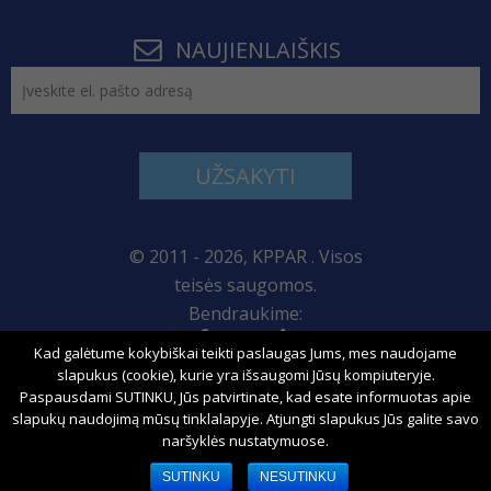
NAUJIENLAIŠKIS
UŽSAKYTI
© 2011 - 2026, KPPAR . Visos
teisės saugomos.
Bendraukime:
Kad galėtume kokybiškai teikti paslaugas Jums, mes naudojame
Svetainės žemėlapis
slapukus (cookie), kurie yra išsaugomi Jūsų kompiuteryje.
Paspausdami SUTINKU, Jūs patvirtinate, kad esate informuotas apie
slapukų naudojimą mūsų tinklalapyje. Atjungti slapukus Jūs galite savo
naršyklės nustatymuose.
Sprendimas:
SUTINKU
NESUTINKU