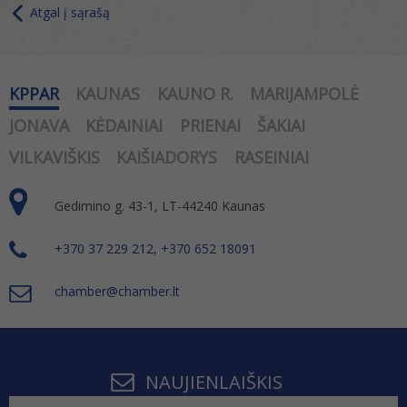
Atgal į sąrašą
KPPAR
KAUNAS
KAUNO R.
MARIJAMPOLĖ
JONAVA
KĖDAINIAI
PRIENAI
ŠAKIAI
VILKAVIŠKIS
KAIŠIADORYS
RASEINIAI
Gedimino g. 43-1, LT-44240 Kaunas
+370 37 229 212, +370 652 18091
chamber@chamber.lt
NAUJIENLAIŠKIS