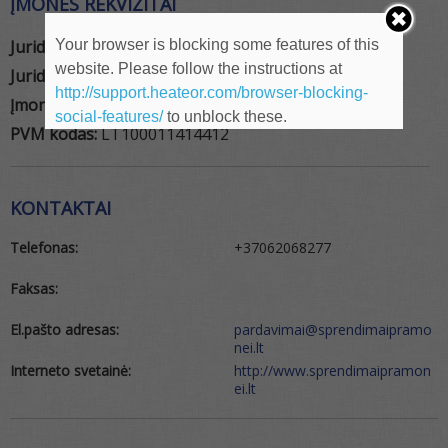
ĮMONĖS REKVIZITAI
Your browser is blocking some features of this
Juridinio asmens pavadinimas:
Sprendimai pramonei
website. Please follow the instructions at
Juridinio asmens tipas:
MB
http://support.heateor.com/browser-blocking-
Įmonės kodas:
304712368
social-features/
to unblock these.
PVM kodas:
LT100011414412
KONTAKTAI
Telefonas:
+37062068277
Faksas:
El.pašto adresas:
pardavimai@sprendimaipramo
nei.lt
Interneto svetainė:
http://www.sprendimaipramon
ei.lt