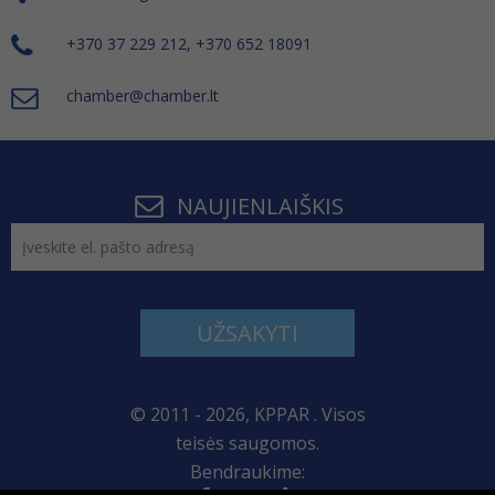
+370 37 229 212, +370 652 18091
chamber@chamber.lt
NAUJIENLAIŠKIS
UŽSAKYTI
© 2011 - 2026, KPPAR . Visos
teisės saugomos.
Bendraukime: