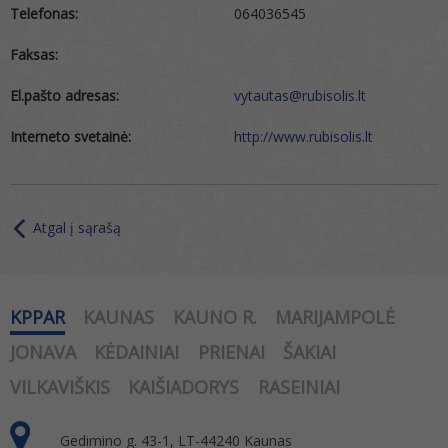
Telefonas:
064036545
Faksas:
El.pašto adresas:
vytautas@rubisolis.lt
Interneto svetainė:
http://www.rubisolis.lt
Atgal į sąrašą
KPPAR
KAUNAS
KAUNO R.
MARIJAMPOLĖ
JONAVA
KĖDAINIAI
PRIENAI
ŠAKIAI
VILKAVIŠKIS
KAIŠIADORYS
RASEINIAI
Gedimino g. 43-1, LT-44240 Kaunas