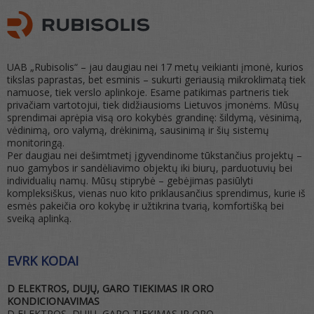
UAB „Rubisolis“ – jau daugiau nei 17 metų veikianti įmonė, kurios
tikslas paprastas, bet esminis – sukurti geriausią mikroklimatą tiek
namuose, tiek verslo aplinkoje. Esame patikimas partneris tiek
privačiam vartotojui, tiek didžiausioms Lietuvos įmonėms. Mūsų
sprendimai aprėpia visą oro kokybės grandinę: šildymą, vėsinimą,
vėdinimą, oro valymą, drėkinimą, sausinimą ir šių sistemų
monitoringą.
Per daugiau nei dešimtmetį įgyvendinome tūkstančius projektų –
nuo gamybos ir sandėliavimo objektų iki biurų, parduotuvių bei
individualių namų. Mūsų stiprybė – gebėjimas pasiūlyti
kompleksiškus, vienas nuo kito priklausančius sprendimus, kurie iš
esmės pakeičia oro kokybę ir užtikrina tvarią, komfortišką bei
sveiką aplinką.
EVRK KODAI
D ELEKTROS, DUJŲ, GARO TIEKIMAS IR ORO
KONDICIONAVIMAS
D ELEKTROS, DUJŲ, GARO TIEKIMAS IR ORO