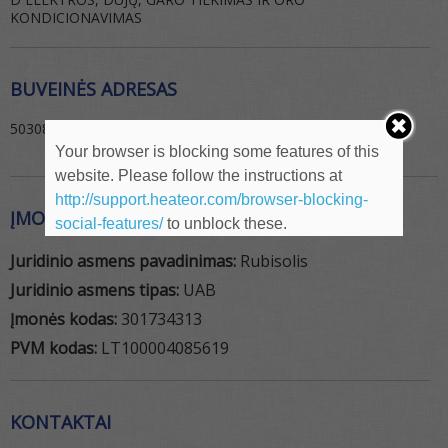
KONDICIONAVIMAS
BUVEINĖS ADRESAS
50308
Your browser is blocking some features of this
website. Please follow the instructions at
http://support.heateor.com/browser-blocking-
ĮMONĖS REKVIZITAI
social-features/
to unblock these.
Juridinio asmens pavadinimas:
Rubisolis
Juridinio asmens tipas:
UAB
Įmonės kodas:
301734313
PVM kodas:
LT100004085619
KONTAKTAI