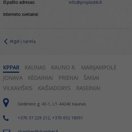
El.pašto adresas:
info@proplastik.lt
Interneto svetainė:
Atgal į sąrašą
KPPAR
KAUNAS
KAUNO R.
MARIJAMPOLĖ
JONAVA
KĖDAINIAI
PRIENAI
ŠAKIAI
VILKAVIŠKIS
KAIŠIADORYS
RASEINIAI
Gedimino g. 43-1, LT-44240 Kaunas
+370 37 229 212, +370 652 18091
chamber@chamber.lt