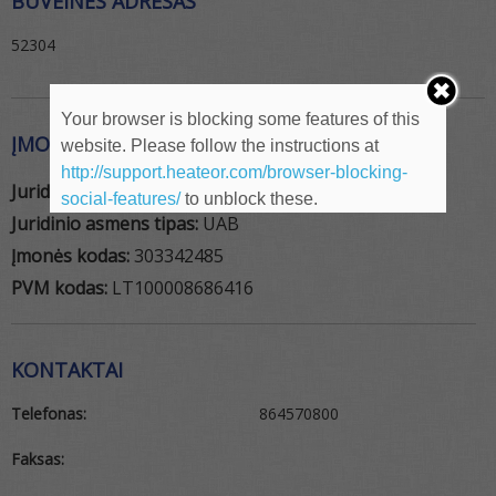
BUVEINĖS ADRESAS
52304
Your browser is blocking some features of this
ĮMONĖS REKVIZITAI
website. Please follow the instructions at
http://support.heateor.com/browser-blocking-
Juridinio asmens pavadinimas:
Proplastik
social-features/
to unblock these.
Juridinio asmens tipas:
UAB
Įmonės kodas:
303342485
PVM kodas:
LT100008686416
KONTAKTAI
Telefonas:
864570800
Faksas: