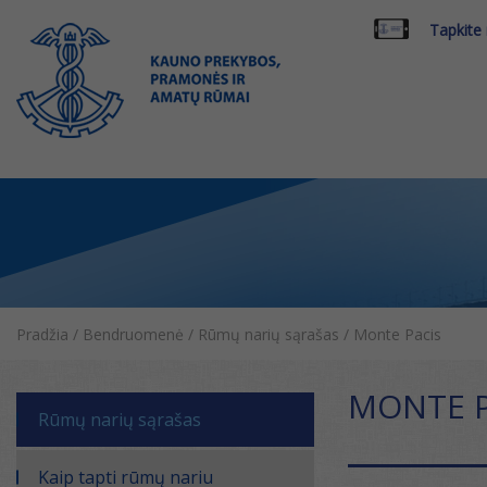
Tapkite
Pradžia
/
Bendruomenė
/
Rūmų narių sąrašas
/
Monte Pacis
MONTE P
Rūmų narių sąrašas
Kaip tapti rūmų nariu