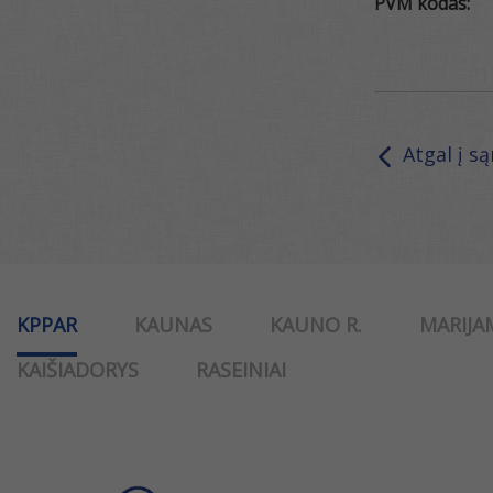
PVM kodas:
Atgal į s
KPPAR
KAUNAS
KAUNO R.
MARIJA
KAIŠIADORYS
RASEINIAI