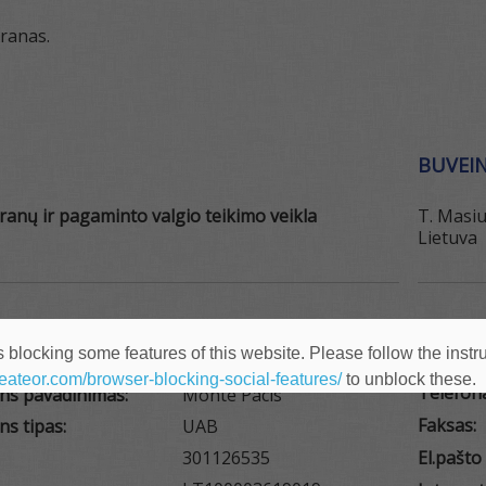
oranas.
BUVEIN
ranų ir pagaminto valgio teikimo veikla
T. Masiu
Lietuva
IZITAI
KONTA
 blocking some features of this website. Please follow the instru
heateor.com/browser-blocking-social-features/
to unblock these.
Telefon
ens pavadinimas:
Monte Pacis
Faksas:
ns tipas:
UAB
301126535
El.pašto