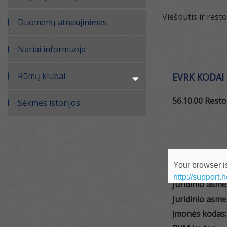
Viešbutis ir rest
Duomenų atnaujinimas
Nariai informuoja
Rūmų klubai
EVRK KODAI
56.10.00 Resto
Sėkmės istorijos
ĮMONĖS REKV
Your browser is
http://support.
Juridinio asm
Juridinio asme
Įmonės kodas: