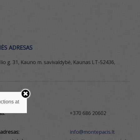
ĖS ADRESAS
lio g. 31, Kauno m. savivaldybė, Kaunas LT-52436,
KTAI
ctions at
as:
+370 686 20602
 adresas:
info@montepacis.lt