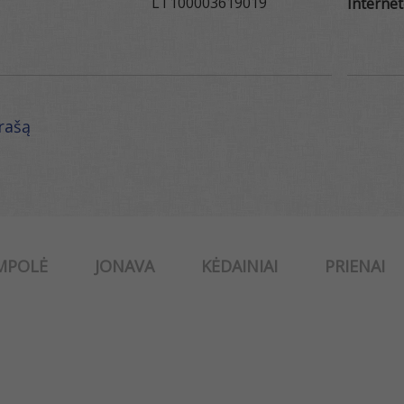
LT100003619019
Internet
ąrašą
MPOLĖ
JONAVA
KĖDAINIAI
PRIENAI