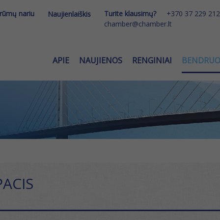
 rūmų nariu
Turite klausimų?
+370 37 229 212
Naujienlaiškis
chamber@chamber.lt
APIE
NAUJIENOS
RENGINIAI
BENDRU
ACIS