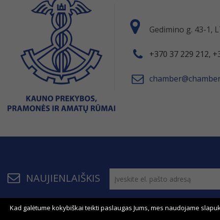
Gedimino g. 43-1,
+370 37 229 212, +
chamber@chamber.
NAUJIENLAIŠKIS
Kad galėtume kokybiškai teikti paslaugas Jums, mes naudojame slapuk
© 2011 - 2026, KPPAR . Visos teisės saugomos.
Bendrau