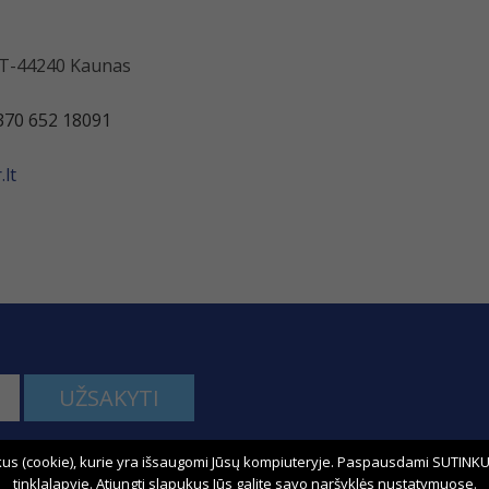
 LT-44240 Kaunas
370 652 18091
lt
UŽSAKYTI
us (cookie), kurie yra išsaugomi Jūsų kompiuteryje. Paspausdami SUTINKU,
kime:
tinklalapyje. Atjungti slapukus Jūs galite savo naršyklės nustatymuose.