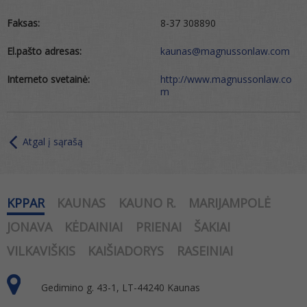
Faksas:
8-37 308890
El.pašto adresas:
kaunas@magnussonlaw.com
Interneto svetainė:
http://www.magnussonlaw.co
m
Atgal į sąrašą
KPPAR
KAUNAS
KAUNO R.
MARIJAMPOLĖ
JONAVA
KĖDAINIAI
PRIENAI
ŠAKIAI
VILKAVIŠKIS
KAIŠIADORYS
RASEINIAI
Gedimino g. 43-1, LT-44240 Kaunas