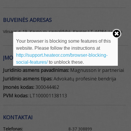
BUVEINĖS ADRESAS
Vilniaus g. 19, Kauno m. savivaldybė, Kaunas LT-44284, Lietuva
Your browser is blocking some features of this
website. Please follow the instructions at
http://support.heateor.com/browser-blocking-
ĮMONĖS REKVIZITAI
social-features/
to unblock these.
Juridinio asmens pavadinimas:
Magnusson ir partneriai
Juridinio asmens tipas:
Advokatų profesinė bendrija
Įmonės kodas:
300044462
PVM kodas:
LT100001138113
KONTAKTAI
Telefonas:
8-37 308899