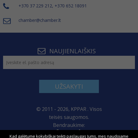
+370 37 229 212, +370 652 18091
chamber@chamber.lt
NAUJIENLAIŠKIS
UŽSAKYTI
© 2011 - 2026, KPPAR . Visos
teisės saugomos.
Bendraukime:
Kad galėtume kokybiškai teikti paslaugas Jums, mes naudojame