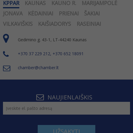
KPPAR
KAUNAS
KAUNO R.
MARIJAMPOLĖ
JONAVA
KĖDAINIAI
PRIENAI
ŠAKIAI
VILKAVIŠKIS
KAIŠIADORYS
RASEINIAI
Gedimino g. 43-1, LT-44240 Kaunas
+370 37 229 212, +370 652 18091
chamber@chamber.lt
NAUJIENLAIŠKIS
UŽSAKYTI