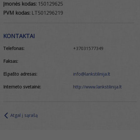
Įmonės kodas:
150129625
PVM kodas:
LT501296219
KONTAKTAI
Telefonas:
+37031577349
Faksas:
El.pašto adresas:
info@lankstilinija.lt
Interneto svetainė:
http://www.lankstilinija.lt
Atgal į sąrašą