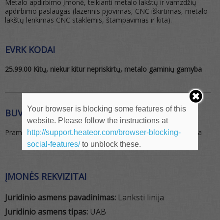
Metalo apdirbimo įmonė, teikianti metalo lakštų ir vamzdžių
apdirbimo paslaugas (lazerinis pjovimas, CNC iškirtimas, metalo
lakštų lenkimas CNC staklėmis, štampavimas ir kita).
EVRK KODAI
25.99.00 Kitų, niekur kitur nepriskirtų, metalo gaminių gamyba
Your browser is blocking some features of this
BUVEINĖS ADRESAS
website. Please follow the instructions at
Pramonės g. 14, Alytaus m. savivaldybė, Alytus 62175, Lietuva
http://support.heateor.com/browser-blocking-
social-features/
to unblock these.
ĮMONĖS REKVIZITAI
Juridinio asmens pavadinimas:
Lanksti linija
Juridinio asmens tipas:
UAB