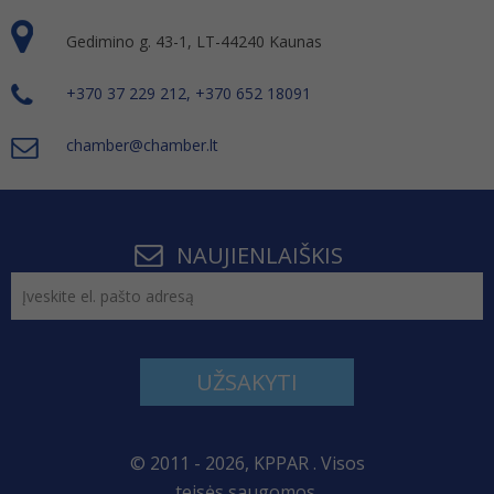
Gedimino g. 43-1, LT-44240 Kaunas
+370 37 229 212, +370 652 18091
chamber@chamber.lt
NAUJIENLAIŠKIS
UŽSAKYTI
© 2011 - 2026, KPPAR . Visos
teisės saugomos.