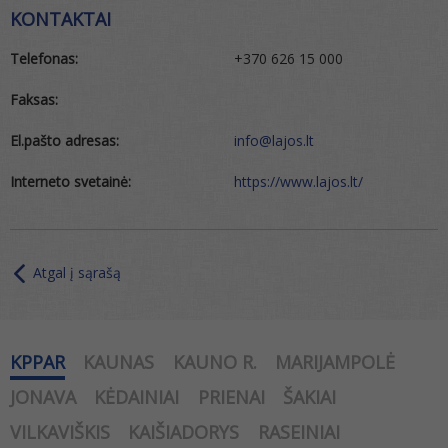
KONTAKTAI
Telefonas:
+370 626 15 000
Faksas:
El.pašto adresas:
info@lajos.lt
Interneto svetainė:
https://www.lajos.lt/
Atgal į sąrašą
KPPAR
KAUNAS
KAUNO R.
MARIJAMPOLĖ
JONAVA
KĖDAINIAI
PRIENAI
ŠAKIAI
VILKAVIŠKIS
KAIŠIADORYS
RASEINIAI