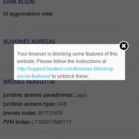
EVRK KODAI
55 Apgyvendinimo veikla
BUVEINĖS ADRESAS
Your browser is blocking some features of this
website. Please follow the instructions at
http://support.heateor.com/browser-blocking-
social-features/
to unblock these.
ĮMONĖS REKVIZITAI
Juridinio asmens pavadinimas:
Lajos
Juridinio asmens tipas:
UAB
Įmonės kodas:
307121609
PVM kodas:
LT100017689117