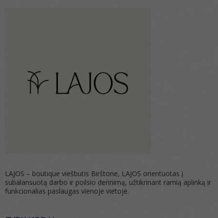
LAJOS – boutique viešbutis Birštone, LAJOS orientuotas į
subalansuotą darbo ir poilsio derinimą, užtikrinant ramią aplinką ir
funkcionalias paslaugas vienoje vietoje.