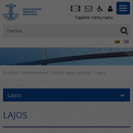
Tapkite rūmų nariu
Pradžia
/
Bendruomenė
/
Rūmų narių sąrašas
/
Lajos
Lajos
LAJOS