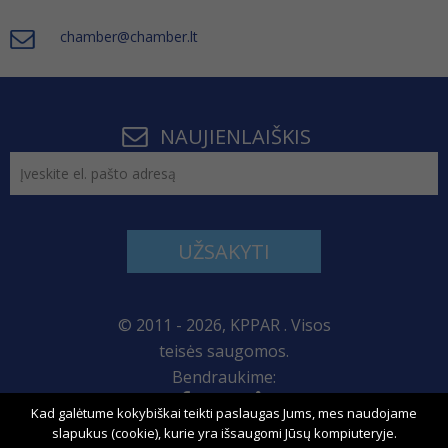
chamber@chamber.lt
NAUJIENLAIŠKIS
UŽSAKYTI
© 2011 - 2026, KPPAR . Visos
teisės saugomos.
Bendraukime:
Kad galėtume kokybiškai teikti paslaugas Jums, mes naudojame
Svetainės žemėlapis
slapukus (cookie), kurie yra išsaugomi Jūsų kompiuteryje.