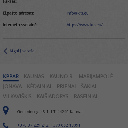
Faksas:
El.pašto adresas:
info@krs.eu
Interneto svetainė:
https://www.krs.eu/lt
Atgal į sąrašą
KPPAR
KAUNAS
KAUNO R.
MARIJAMPOLĖ
JONAVA
KĖDAINIAI
PRIENAI
ŠAKIAI
VILKAVIŠKIS
KAIŠIADORYS
RASEINIAI
Gedimino g. 43-1, LT-44240 Kaunas
+370 37 229 212, +370 652 18091