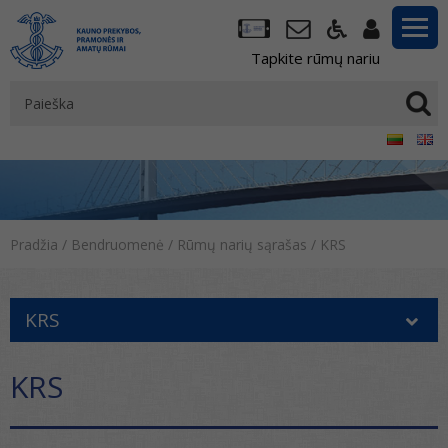
Tapkite rūmų nariu
Pradžia
/
Bendruomenė
/
Rūmų narių sąrašas
/
KRS
KRS
KRS