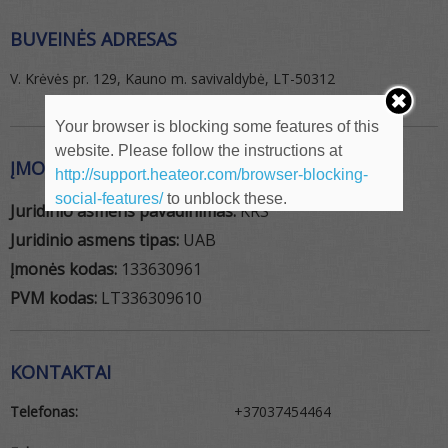
BUVEINĖS ADRESAS
V. Krėvės pr. 129, Kauno m. savivaldybė, LT-50312
Your browser is blocking some features of this
website. Please follow the instructions at
ĮMONĖS REKVIZITAI
http://support.heateor.com/browser-blocking-
social-features/
to unblock these.
Juridinio asmens pavadinimas:
KRS
Juridinio asmens tipas:
UAB
Įmonės kodas:
133630961
PVM kodas:
LT336309610
KONTAKTAI
Telefonas:
+37037454464