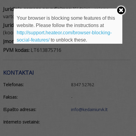
Juridinio asmens pavadinimas:
Kėdainių rajono
vartotojų kooperatyvas
Your browser is blocking some features of this
Juridinio asmens tipas:
Kooperatinė bendrovė
website. Please follow the instructions at
(kooperatyvas)
http://support.heateor.com/browser-blocking-
social-features/
to unblock these.
Įmonės kodas:
161387573
PVM kodas:
LT613875716
KONTAKTAI
Telefonas:
8347 52762
Faksas:
-
El.pašto adresas:
info@kedainiurvk.lt
Interneto svetainė: