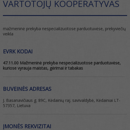
VARTOTOJŲ KOOPERATYVAS
mažmeninė prekyba nespecializuotose parduotuvėse, prekyviečių
veikla
EVRK KODAI
47.11.00 Mažmeninė prekyba nespecializuotose parduotuvėse,
kuriose vyrauja maistas, gėrimai ir tabakas
BUVEINĖS ADRESAS
J. Basanavičiaus g. 89C, Kėdainių raj. savivaldybė, Kėdainiai LT-
57357, Lietuva
ĮMONĖS REKVIZITAI