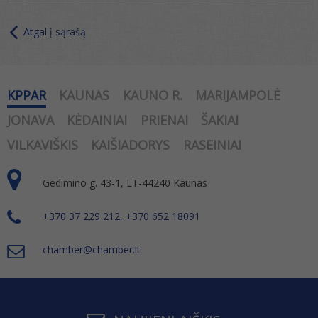
Atgal į sąrašą
KPPAR
KAUNAS
KAUNO R.
MARIJAMPOLĖ
JONAVA
KĖDAINIAI
PRIENAI
ŠAKIAI
VILKAVIŠKIS
KAIŠIADORYS
RASEINIAI
Gedimino g. 43-1, LT-44240 Kaunas
+370 37 229 212, +370 652 18091
chamber@chamber.lt