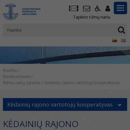
Tapkite rūmų nariu
Pradžia
/
Bendruomenė
/
Rūmų narių sąrašas
/
Kėdainių rajono vartotojų kooperatyvas
Kėdainių rajono vartotojų kooperatyvas
KĖDAINIŲ RAJONO