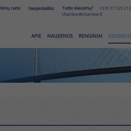
 rūmų nariu
Turite klausimų?
+370 37 229 212
Naujienlaiškis
chamber@chamber.lt
APIE
NAUJIENOS
RENGINIAI
BENDRU