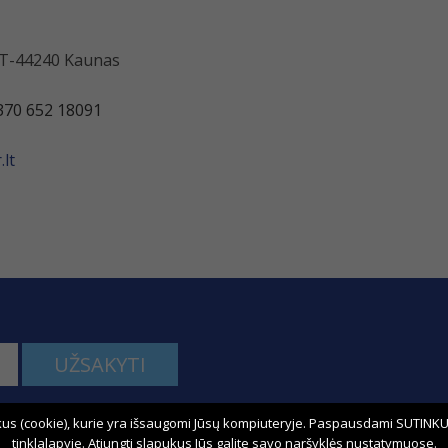
 LT-44240 Kaunas
370 652 18091
lt
UŽSAKYTI
us (cookie), kurie yra išsaugomi Jūsų kompiuteryje. Paspausdami SUTINKU,
kime:
tinklalapyje. Atjungti slapukus Jūs galite savo naršyklės nustatymuose.