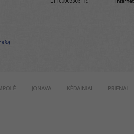
LT100003306119
Internet
ąrašą
MPOLĖ
JONAVA
KĖDAINIAI
PRIENAI