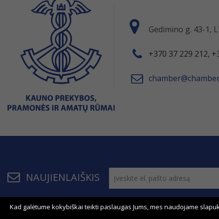
Gedimino g. 43-1,
+370 37 229 212, +
chamber@chamber.
NAUJIENLAIŠKIS
Kad galėtume kokybiškai teikti paslaugas Jums, mes naudojame slapuk
© 2011 - 2026, KPPAR . Visos teisės saugomos.
Bendrau