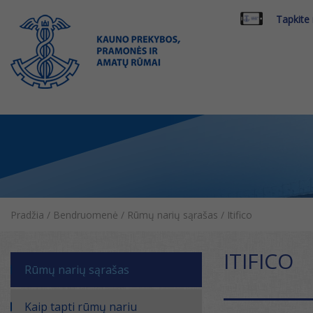
Tapkite
Pradžia
/
Bendruomenė
/
Rūmų narių sąrašas
/
Itifico
ITIFICO
Rūmų narių sąrašas
Kaip tapti rūmų nariu