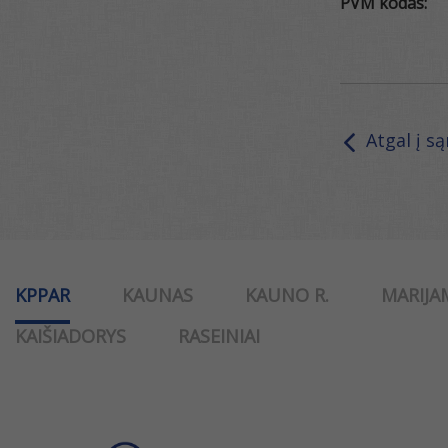
PVM kodas:
Atgal į s
KPPAR
KAUNAS
KAUNO R.
MARIJA
KAIŠIADORYS
RASEINIAI