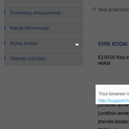
IT ūkio priežiūr
Duomenų atnaujinimas
Nariai informuoja
Rūmų klubai
EVRK KODAI
62.09.00 Kita 
Sėkmės istorijos
veikla
ĮMONĖS REKV
Your browser is
http://support.
Juridinio asm
Juridinio asme
Įmonės kodas: