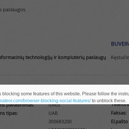
os paslaugos.
BUVEIN
informacinių technologijų ir kompiuterių paslaugų
Kęstučio
IZITAI
KONTA
 blocking some features of this website. Please follow the instru
heateor.com/browser-blocking-social-features/
to unblock these.
Telefon
ens pavadinimas:
Itifico
Faksas:
ns tipas:
UAB
300683200
El.pašto