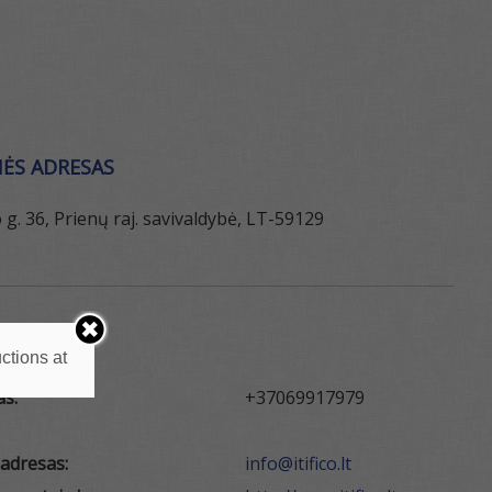
ĖS ADRESAS
 g. 36, Prienų raj. savivaldybė, LT-59129
KTAI
ctions at
as:
+37069917979
 adresas:
info@itifico.lt