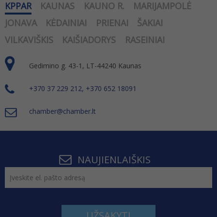
KPPAR
KAUNAS
KAUNO R.
MARIJAMPOLĖ
JONAVA
KĖDAINIAI
PRIENAI
ŠAKIAI
VILKAVIŠKIS
KAIŠIADORYS
RASEINIAI
Gedimino g. 43-1, LT-44240 Kaunas
+370 37 229 212, +370 652 18091
chamber@chamber.lt
NAUJIENLAIŠKIS
UŽSAKYTI