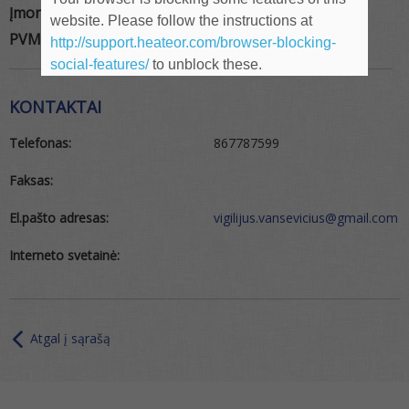
Įmonės kodas:
304099584
website. Please follow the instructions at
PVM kodas:
LT100011210717
http://support.heateor.com/browser-blocking-
social-features/
to unblock these.
KONTAKTAI
Telefonas:
867787599
Faksas:
El.pašto adresas:
vigilijus.vansevicius@gmail.com
Interneto svetainė:
Atgal į sąrašą