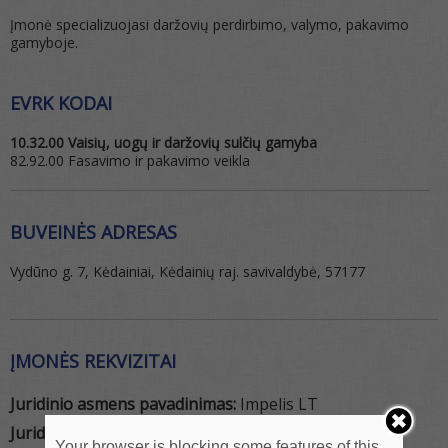
Įmonė specializuojasi daržovių perdirbimo, valymo, pakavimo
gamyboje.
EVRK KODAI
10.32.00 Vaisių, uogų ir daržovių sulčių gamyba
82.92.00 Fasavimo ir pakavimo veikla
BUVEINĖS ADRESAS
Vydūno g. 7, Kėdainiai, Kėdainių raj. savivaldybė, 57177
ĮMONĖS REKVIZITAI
Juridinio asmens pavadinimas:
Impelis LT
Juridinio asmens tipas:
UAB
Your browser is blocking some features of this