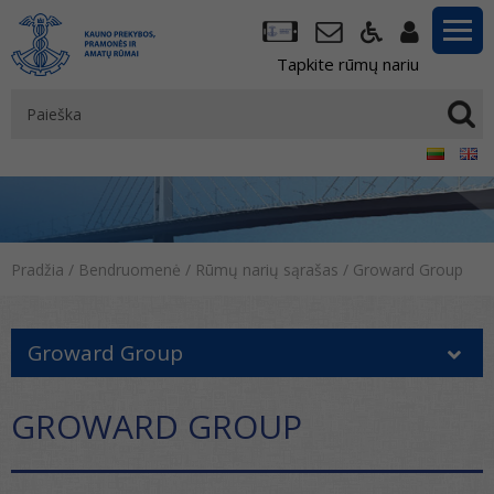
Tapkite rūmų nariu
Pradžia
/
Bendruomenė
/
Rūmų narių sąrašas
/
Groward Group
Groward Group
GROWARD GROUP