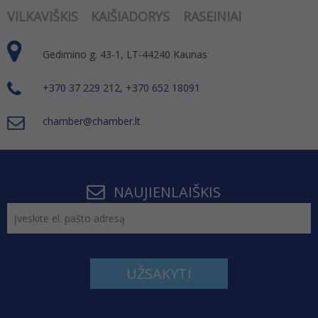
VILKAVIŠKIS
KAIŠIADORYS
RASEINIAI
Gedimino g. 43-1, LT-44240 Kaunas
+370 37 229 212, +370 652 18091
chamber@chamber.lt
NAUJIENLAIŠKIS
UŽSAKYTI