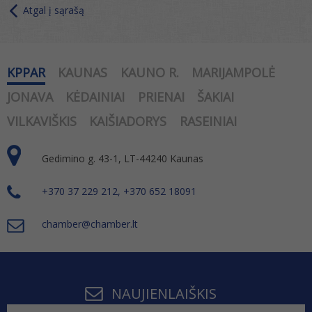
Atgal į sąrašą
KPPAR
KAUNAS
KAUNO R.
MARIJAMPOLĖ
JONAVA
KĖDAINIAI
PRIENAI
ŠAKIAI
VILKAVIŠKIS
KAIŠIADORYS
RASEINIAI
Gedimino g. 43-1, LT-44240 Kaunas
+370 37 229 212, +370 652 18091
chamber@chamber.lt
NAUJIENLAIŠKIS