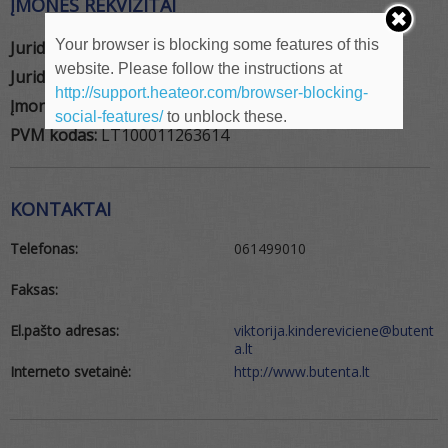
ĮMONĖS REKVIZITAI
Your browser is blocking some features of this
Juridinio asmens pavadinimas:
Būtenta
website. Please follow the instructions at
Juridinio asmens tipas:
UAB
http://support.heateor.com/browser-blocking-
Įmonės kodas:
304557494
social-features/
to unblock these.
PVM kodas:
LT100011263614
KONTAKTAI
Telefonas:
061499010
Faksas:
El.pašto adresas:
viktorija.kindereviciene@butent
a.lt
Interneto svetainė:
http://www.butenta.lt