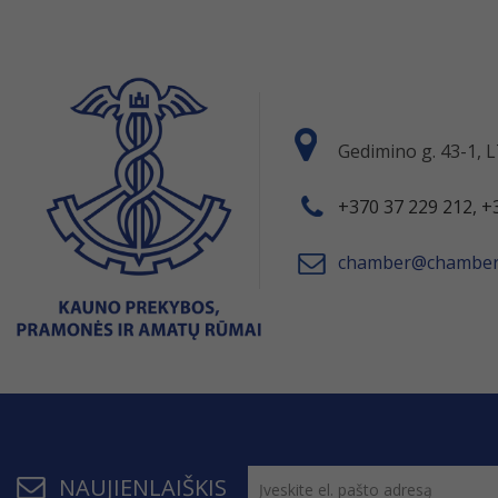
Gedimino g. 43-1,
+370 37 229 212, +
chamber@chamber.
NAUJIENLAIŠKIS