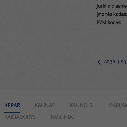
Juridinio asme
Įmonės kodas:
PVM kodas:
Atgal į s
KPPAR
KAUNAS
KAUNO R.
MARIJA
KAIŠIADORYS
RASEINIAI