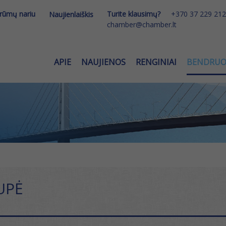
 rūmų nariu
Turite klausimų?
+370 37 229 212
Naujienlaiškis
chamber@chamber.lt
APIE
NAUJIENOS
RENGINIAI
BENDRU
UPĖ