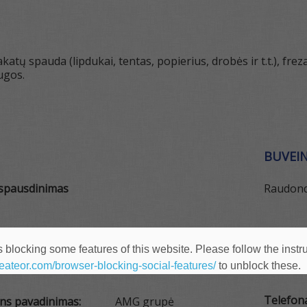
katų spauda (lipdukai, tentas, popierius, drobės ir t.t.), fre
ugos.
BUVEIN
 spausdinimas
Raudondv
 blocking some features of this website. Please follow the instru
heateor.com/browser-blocking-social-features/
to unblock these.
IZITAI
KONTA
Telefon
ens pavadinimas:
AMG grupė