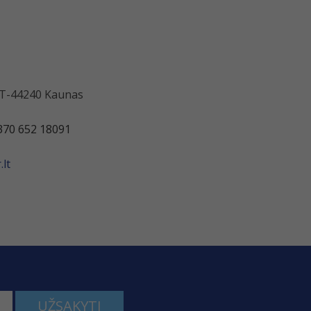
 LT-44240 Kaunas
370 652 18091
lt
UŽSAKYTI