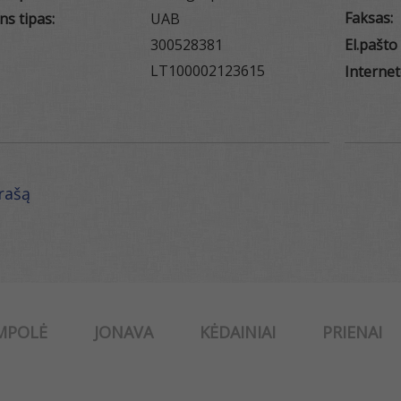
Faksas:
ns tipas:
UAB
300528381
El.pašto
LT100002123615
Internet
ąrašą
MPOLĖ
JONAVA
KĖDAINIAI
PRIENAI