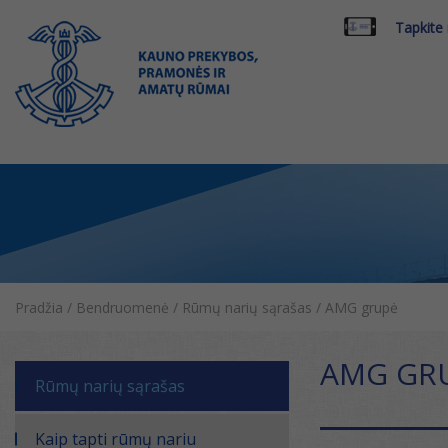
Tapkite
Pradžia
/
Bendruomenė
/
Rūmų narių sąrašas
/
AMG grupė
AMG GR
Rūmų narių sąrašas
Kaip tapti rūmų nariu