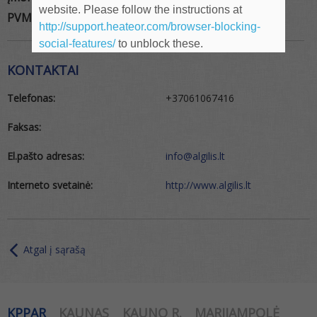
website. Please follow the instructions at
PVM kodas:
LT616377610
http://support.heateor.com/browser-blocking-
social-features/
to unblock these.
KONTAKTAI
Telefonas:
+37061067416
Faksas:
El.pašto adresas:
info@algilis.lt
Interneto svetainė:
http://www.algilis.lt
Atgal į sąrašą
KPPAR
KAUNAS
KAUNO R.
MARIJAMPOLĖ