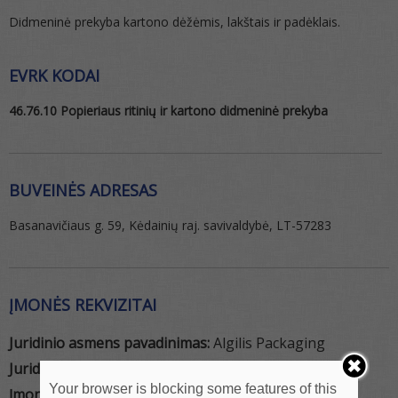
Didmeninė prekyba kartono dėžėmis, lakštais ir padėklais.
EVRK KODAI
46.76.10 Popieriaus ritinių ir kartono didmeninė prekyba
BUVEINĖS ADRESAS
Basanavičiaus g. 59, Kėdainių raj. savivaldybė, LT-57283
ĮMONĖS REKVIZITAI
Juridinio asmens pavadinimas:
Algilis Packaging
Juridinio asmens tipas:
UAB
Your browser is blocking some features of this
Įmonės kodas:
161637767