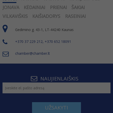
JONAVA
KĖDAINIAI
PRIENAI
ŠAKIAI
VILKAVIŠKIS
KAIŠIADORYS
RASEINIAI
Gedimino g. 43-1, LT-44240 Kaunas
+370 37 229 212, +370 652 18091
chamber@chamber.lt
NAUJIENLAIŠKIS
UŽSAKYTI