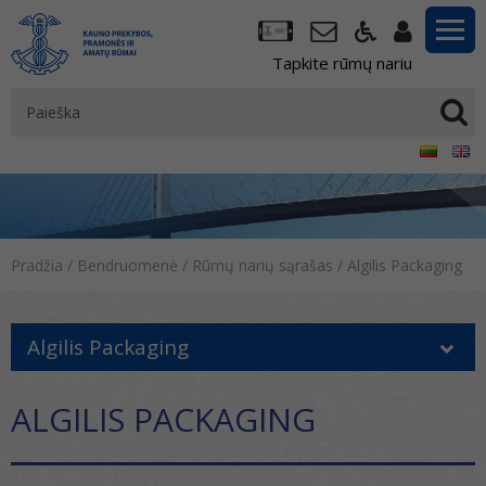
Tapkite rūmų nariu
Pradžia
/
Bendruomenė
/
Rūmų narių sąrašas
/
Algilis Packaging
Algilis Packaging
ALGILIS PACKAGING