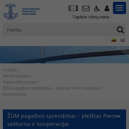
Tapkite rūmų nariu
Pradžia
/
Bendruomenė
/
Nariai informuoja
/
ŽŪM pagalbos sprendimai – pleištas Pieno sektoriui ir
kooperacijai
ŽŪM pagalbos sprendimai – pleištas Pieno
sektoriui ir kooperacijai