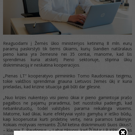
Reaguodami į Žemės ūkio ministerijos ketinimą 8 mln. eurų
paramą paskirstyti tik tiems ūkiams, kurių šiandien natūralaus
pieno kaina yra žemesnė nei 35 centai, manome, kad šis
sprendimas kuria atskirtį Pieno sektoriuje, stiprina ūkių
diskriminaciją ir neskatina kooperacijos.
„Pienas LT“ kooperatyvo pirmininko Tomo Raudoniaus teigimu,
tokie valdžios sprendimai griauna Lietuvos žemės ūkį ir kuria
prielaidas, kad krizinė situacija gali būti dar gilesnė.
„Nuo krizės nukentėjo visi pieno ūkiai ir pieno gamintojai prašo
pagalbos ne pajamų praradimui, bet nuostoliui padengti, kad
nebankrutuotų, todėl valstybės parama reikalinga visiems.
Matome, kad ūkiai, kurie efektyviai vysto gamybą ir ieško būdų,
kaip kooperuotai kurti pridėtinę vertę, nėra paramos taikinyje.
Kokiais motyvais remiantis ŽŪM ketina diskriminuoti šiuos ūkius?,
– klausia T. Raudonius. – Labai tikiuosi, kad ŽŪM ir LR KRK pavyks