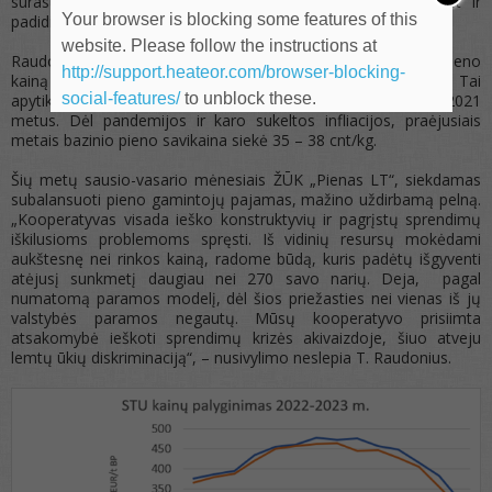
surasti ne tik konstruktyvų sprendimą kaip padalinti, bet ir
Your browser is blocking some features of this
padidinti paramos sumą pieno krizei įveikti“.
website. Please follow the instructions at
Raudonius atkreipia dėmesį, kad 35 ct įvertinto natūralaus pieno
http://support.heateor.com/browser-blocking-
kainą perskaičiavus į bazinio pieno kainą gauname 0,27 ct/kg. Tai
social-features/
to unblock these.
apytiksliai atitinka prekinių ūkių pieno savikainą per 2020 ir 2021
metus. Dėl pandemijos ir karo sukeltos infliacijos, praėjusiais
metais bazinio pieno savikaina siekė 35 – 38 cnt/kg.
Šių metų sausio-vasario mėnesiais ŽŪK „Pienas LT“, siekdamas
subalansuoti pieno gamintojų pajamas, mažino uždirbamą pelną.
„Kooperatyvas visada ieško konstruktyvių ir pagrįstų sprendimų
iškilusioms problemoms spręsti. Iš vidinių resursų mokėdami
aukštesnę nei rinkos kainą, radome būdą, kuris padėtų išgyventi
atėjusį sunkmetį daugiau nei 270 savo narių. Deja, pagal
numatomą paramos modelį, dėl šios priežasties nei vienas iš jų
valstybės paramos negautų. Mūsų kooperatyvo prisiimta
atsakomybė ieškoti sprendimų krizės akivaizdoje, šiuo atveju
lemtų ūkių diskriminaciją“, – nusivylimo neslepia T. Raudonius.