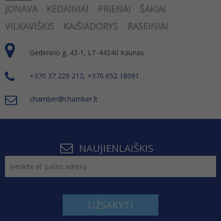
JONAVA
KĖDAINIAI
PRIENAI
ŠAKIAI
VILKAVIŠKIS
KAIŠIADORYS
RASEINIAI
Gedimino g. 43-1, LT-44240 Kaunas
+370 37 229 212, +370 652 18091
chamber@chamber.lt
NAUJIENLAIŠKIS
UŽSAKYTI