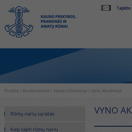
Tapkite
Pradžia
/
Bendruomenė
/
Nariai informuoja
/
Vyno Akademija
VYNO AK
Rūmų narių sąrašas
Kaip tapti rūmų nariu