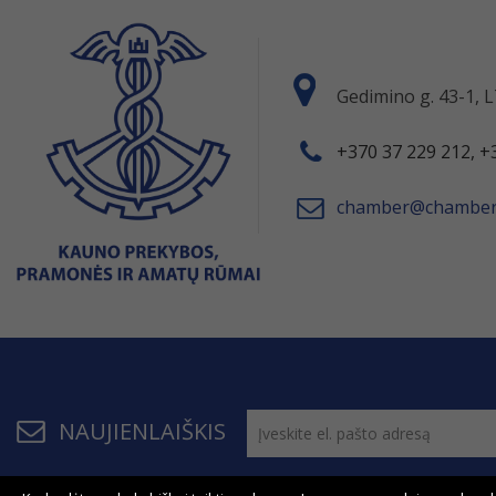
Gedimino g. 43-1,
+370 37 229 212, +
chamber@chamber.
NAUJIENLAIŠKIS