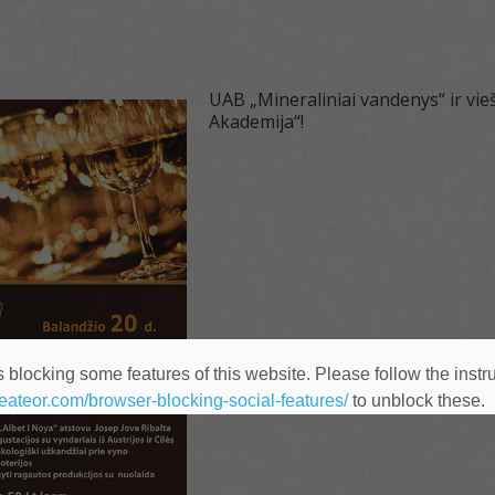
UAB „Mineraliniai vandenys“ ir vieš
Akademija“!
 blocking some features of this website. Please follow the instru
heateor.com/browser-blocking-social-features/
to unblock these.