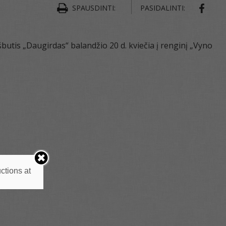
SPAUSDINTI:
PASIDALINTI:
butis „Daugirdas“ balandžio 20 d. kviečia į renginį „Vyno
ctions at