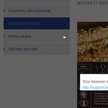
2012-04-17 10:07
Duomenų atnaujinimas
Nariai informuoja
Rūmų klubai
Sėkmės istorijos
Your browser is
http://support.