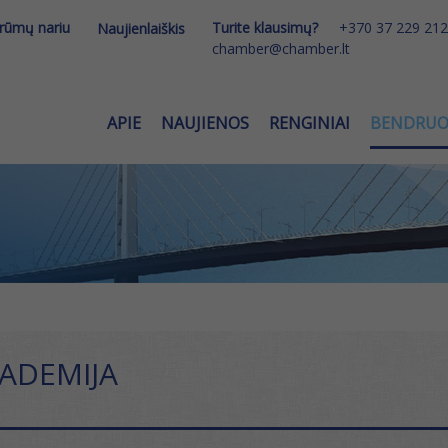
 rūmų nariu
Turite klausimų?
+370 37 229 212
Naujienlaiškis
chamber@chamber.lt
APIE
NAUJIENOS
RENGINIAI
BENDRU
ADEMIJA