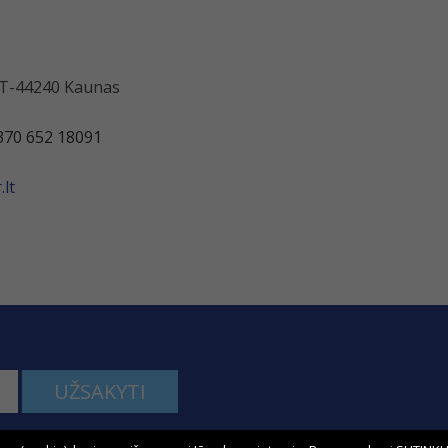
 LT-44240 Kaunas
370 652 18091
lt
UŽSAKYTI