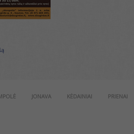
šą
MPOLĖ
JONAVA
KĖDAINIAI
PRIENAI