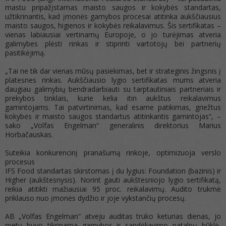
mastu pripažįstamas maisto saugos ir kokybės standartas,
užtikrinantis, kad įmonės gamybos procesai atitinka aukščiausius
maisto saugos, higienos ir kokybės reikalavimus. Šis sertifikatas –
vienas labiausiai vertinamų Europoje, o jo turėjimas atveria
galimybes plėsti rinkas ir stiprinti vartotojų bei partnerių
pasitikėjimą.
„Tai ne tik dar vienas mūsų pasiekimas, bet ir strateginis žingsnis į
platesnes rinkas. Aukščiausio lygio sertifikatas mums atveria
daugiau galimybių bendradarbiauti su tarptautiniais partneriais ir
prekybos tinklais, kurie kelia itin aukštus reikalavimus
gamintojams. Tai patvirtinimas, kad esame patikimas, griežtus
kokybės ir maisto saugos standartus atitinkantis gamintojas“, –
sako „Volfas Engelman“ generalinis direktorius Marius
Horbačauskas.
Suteikia konkurencinį pranašumą rinkoje, optimizuoja verslo
procesus
IFS Food standartas skirstomas į du lygius: Foundation (bazinis) ir
Higher (aukštesnysis). Norint gauti aukštesniojo lygio sertifikatą,
reikia atitikti mažiausiai 95 proc. reikalavimų. Audito trukmė
priklauso nuo įmonės dydžio ir joje vykstančių procesų.
AB „Volfas Engelman“ atveju auditas truko keturias dienas, jo
metu buvo tikrinama gamybos ir sandėliavimo patalpų būklė,