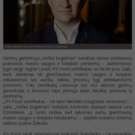
Gėrimų gamintojui „Volfas Engelman“ suteiktas vienas svarbiausių
pramonės maisto saugos ir kokybės įvertinimų – aukštesniojo
lygio (angl. Higher Level) IFS Food sertifikatas su 96,66 proc. balu,
kuris skiriamas tik griežčiausius maisto saugos ir kokybės
reikalavimus bei aukštą vidinių procesų lygį atitinkančioms
įmonėms. Tokį sertifikatą Lietuvoje turi vos aštuoni gėrimų
gamintojai, o bravoras tapo pirmąja alaus darykla, pelniusia šį
įvertinimą.
„IFS Food sertifikatas – tai tarsi Michelin žvaigždutė restoranui“, –
sako „Volfas Engelman“ Kokybės kontrolės skyriaus vadovė Lina
Čičinskienė. „Jį turėti reiškia, kad laikomės pačių griežčiausių
maisto saugos ir kokybės reikalavimų“, – papildo kokybės sistemų
vadovė Justina Žideckė.
IFS Food (angl. International Featured Standards) – tai pasauliniu