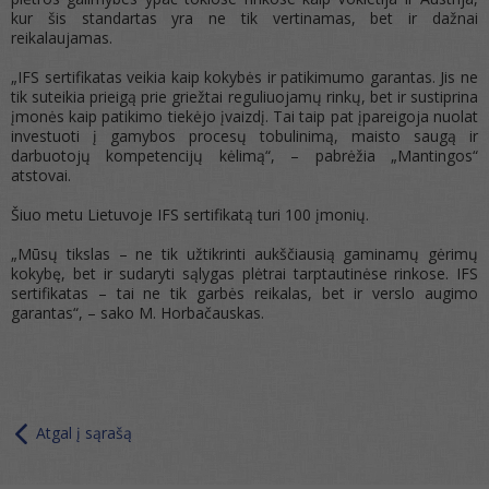
kur šis standartas yra ne tik vertinamas, bet ir dažnai
reikalaujamas.
„IFS sertifikatas veikia kaip kokybės ir patikimumo garantas. Jis ne
tik suteikia prieigą prie griežtai reguliuojamų rinkų, bet ir sustiprina
įmonės kaip patikimo tiekėjo įvaizdį. Tai taip pat įpareigoja nuolat
investuoti į gamybos procesų tobulinimą, maisto saugą ir
darbuotojų kompetencijų kėlimą“, – pabrėžia „Mantingos“
atstovai.
Šiuo metu Lietuvoje IFS sertifikatą turi 100 įmonių.
„Mūsų tikslas – ne tik užtikrinti aukščiausią gaminamų gėrimų
kokybę, bet ir sudaryti sąlygas plėtrai tarptautinėse rinkose. IFS
sertifikatas – tai ne tik garbės reikalas, bet ir verslo augimo
garantas“, – sako M. Horbačauskas.
Atgal į sąrašą