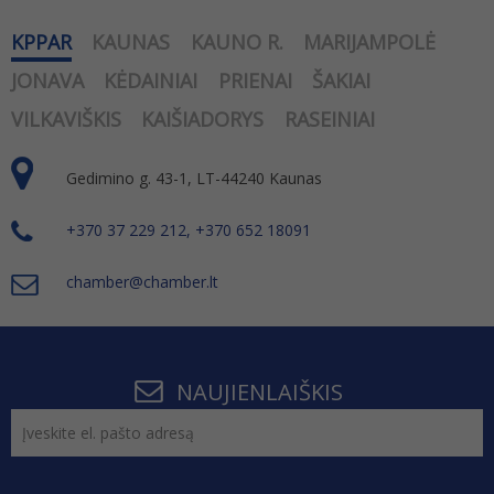
KPPAR
KAUNAS
KAUNO R.
MARIJAMPOLĖ
JONAVA
KĖDAINIAI
PRIENAI
ŠAKIAI
VILKAVIŠKIS
KAIŠIADORYS
RASEINIAI
Gedimino g. 43-1, LT-44240 Kaunas
+370 37 229 212, +370 652 18091
chamber@chamber.lt
NAUJIENLAIŠKIS