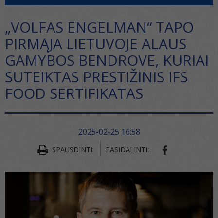
„VOLFAS ENGELMAN“ TAPO
PIRMĄJA LIETUVOJE ALAUS
GAMYBOS BENDROVE, KURIAI
SUTEIKTAS PRESTIŽINIS IFS
FOOD SERTIFIKATAS
2025-02-25 16:58
SPAUSDINTI:
PASIDALINTI: