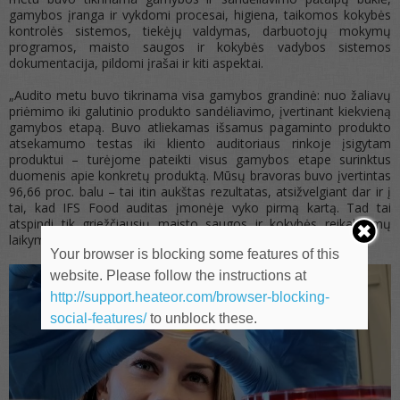
gamybos įranga ir vykdomi procesai, higiena, taikomos kokybės
kontrolės sistemos, tiekėjų valdymas, darbuotojų mokymų
programos, maisto saugos ir kokybės vadybos sistemos
dokumentacija, pildomi įrašai ir kiti aspektai.
„Audito metu buvo tikrinama visa gamybos grandinė: nuo žaliavų
priėmimo iki galutinio produkto sandėliavimo, įvertinant kiekvieną
gamybos etapą. Buvo atliekamas išsamus pagaminto produkto
atsekamumo testas iki kliento auditoriaus rinkoje įsigytam
produktui – turėjome pateikti visus gamybos etape surinktus
duomenis apie konkretų produktą. Mūsų bravoras buvo įvertintas
96,66 proc. balu – tai itin aukštas rezultatas, atsižvelgiant dar ir į
tai, kad IFS Food auditas įmonėje vyko pirmą kartą. Tad tai
atspindi tik griežčiausių maisto saugos ir kokybės reikalavimų
laikymąsi, aukštą vidinių procesų lygį“, – pasakoja J. Žideckė.
Your browser is blocking some features of this
website. Please follow the instructions at
http://support.heateor.com/browser-blocking-
social-features/
to unblock these.