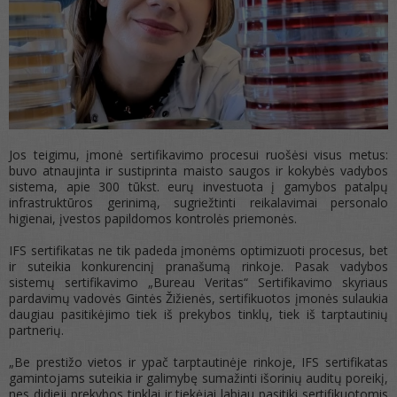
Jos teigimu, įmonė sertifikavimo procesui ruošėsi visus metus:
buvo atnaujinta ir sustiprinta maisto saugos ir kokybės vadybos
sistema, apie 300 tūkst. eurų investuota į gamybos patalpų
infrastruktūros gerinimą, sugriežtinti reikalavimai personalo
higienai, įvestos papildomos kontrolės priemonės.
IFS sertifikatas ne tik padeda įmonėms optimizuoti procesus, bet
ir suteikia konkurencinį pranašumą rinkoje. Pasak vadybos
sistemų sertifikavimo „Bureau Veritas“ Sertifikavimo skyriaus
pardavimų vadovės Gintės Žižienės, sertifikuotos įmonės sulaukia
daugiau pasitikėjimo tiek iš prekybos tinklų, tiek iš tarptautinių
partnerių.
„Be prestižo vietos ir ypač tarptautinėje rinkoje, IFS sertifikatas
gamintojams suteikia ir galimybę sumažinti išorinių auditų poreikį,
nes didieji prekybos tinklai ir tiekėjai labiau pasitiki sertifikuotomis