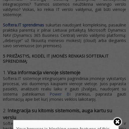
integracijomis? Turimos sistemos neužtikrina vieningo verslo
valdymo? Viskas, ko reikia IT verslo valdymui, gali būti vienoje
sistemoje.
Softera.IT sprendimas
sukurtas naudojant kompleksinę, pasauline
praktika paremtą ir pilnai Lietuvai pritaikytą Microsoft Dynamics
NAV (Dynamics 365 Business Central) verslo valdymo platformą:
„debesyje“ už fiksuotą mėnesio mokestį (cloud) arba diegiantis
savo serveriuose (on premises).
5 PRIEŽASTYS, KODĖL IT ĮMONĖS RENKASI SOFTERA.IT
SPRENDIMĄ:
Visa informacija vienoje sistemoje
Softera.IT sistemoje integruojami pagrindiniai įmonėje vykstantys
procesai, visi duomenys kaupiami vienoje vietoje. Juos paprasta
pasiekti, analizuoti realiu laiku ir gauti įžvalgas, naudojant su
sistema pateikiamus
Power BI
įrankius, paprasta gauti
informaciją apie bet kurį įmonės veiklos laikotarpį.
Integracija su kitomis sistemomis, auga kartu su
verslu
Softera.IT sistema neriboja verslo ir auga kartu su įmone ir
besikeičiančiais jos poreikiais. Paprastai galite keisti naudojamų