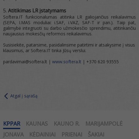
Atitikimas LR įstatymams
Softera.IT funkcionalumas atitinka LR galiojančius reikalavimus
(SEPA, I.MAS moduliai: i.SAF, i.VAZ, SAF-T ir pan.). Taip pat,
galimybė integruoti su darbo užmokesčio sprendimu, atitinkančiu
naujausius mokesčių reformos reikalavimus.
Susisiekite, patarsime, pasidalinsime patirtimi ir atsakysime į visus
klausimus, ar Softera.IT tinka Jūsų verslui.
pardavimai@softera.lt |
www.softera.lt
| +370 620 93555
Atgal į sąrašą
KPPAR
KAUNAS
KAUNO R.
MARIJAMPOLĖ
JONAVA
KĖDAINIAI
PRIENAI
ŠAKIAI