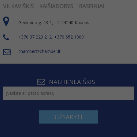
VILKAVIŠKIS
KAIŠIADORYS
RASEINIAI
Gedimino g. 43-1, LT-44240 Kaunas
+370 37 229 212, +370 652 18091
chamber@chamber.lt
NAUJIENLAIŠKIS
UŽSAKYTI