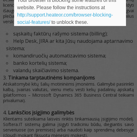
Your browser is blocking some features of this
licencijų kiekį, pradėję nuo standartinio, vėliau galėsite pasipildyti
website. Please follow the instructions at
išaugusiems poreikiams reikalingą funkcionalumą. Lengvai
http://support.heateor.com/browser-blocking-
plečiama, konfigūruojama ir adaptuojama oagal individualius
verslo poreikius, integruojama su kitomis sistemomis:
social-features/
to unblock these.
sąskaitų faktūrų rašymo sistema (billing);
Help Desk, JIRA ar kita Jūsų naudojama aptarnavimo
sistema;
komandiruočių automatizavimo sistema;
banko kortelių sistema;
valandų skaičiavimo sistema.
Tinkama tarptautinėms kompanijoms
Atskaitomybė kitų šalių motininėms įmonėms. Galimybė pasirinkti
kalbą, įvairias valiutas, vienu metu vesti kelių padalinių apskaitą
(platformos – Microsoft Dynamics 365 Business Central teikiami
privalumai).
Lanksčios įsigjimo galimybės
Klientams suteikiama laisvės rinktis tinkamiausią įsigijimo modelį.
Softera.IT sistemą galima įsigyti tradiciniu būdu, diegiantis savo
serveriuose (on premises) arba naudoti kaip sprendimą debesyje
(cloud) mokant fiksuotą mėnesinį mokestį.