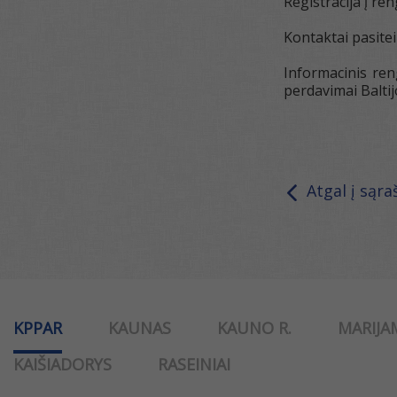
Registracija į re
Kontaktai pasite
Informacinis ren
perdavimai Balti
Atgal į sąra
KPPAR
KAUNAS
KAUNO R.
MARIJA
KAIŠIADORYS
RASEINIAI