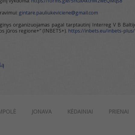
nginį vykdoma:
https://forms.gle/5hGxAktnW2wEQMqs8
iravimui:
gintare.pauliukeviciene@gmail.com
ginys organizuojamas pagal tarptautinį Interreg V B Balti
jos jūros regione+“ (INBETS+).
https://inbets.eu/inbets-plus/
šą
MPOLĖ
JONAVA
KĖDAINIAI
PRIENAI