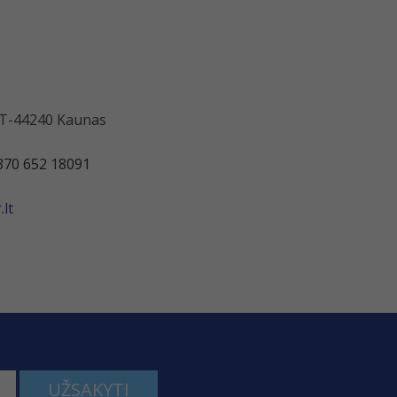
 LT-44240 Kaunas
370 652 18091
lt
UŽSAKYTI