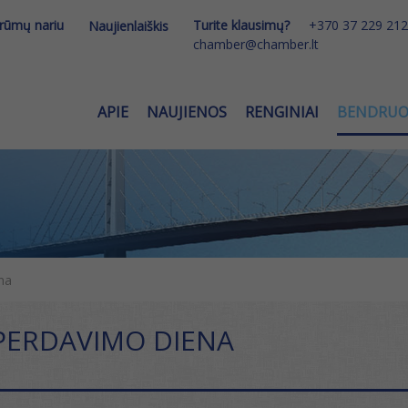
 rūmų nariu
Turite klausimų?
+370 37 229 212
Naujienlaiškis
chamber@chamber.lt
APIE
NAUJIENOS
RENGINIAI
BENDRU
na
PERDAVIMO DIENA