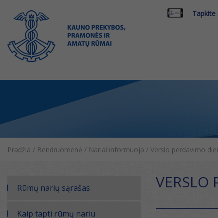
Tapkite
Pradžia
/
Bendruomenė
/
Nariai informuoja
/
Verslo perdavimo die
VERSLO 
Rūmų narių sąrašas
Kaip tapti rūmų nariu