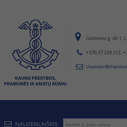
Gedimino g. 43-1,
+370 37 229 212, +
chamber@chamber.
NAUJIENLAIŠKIS