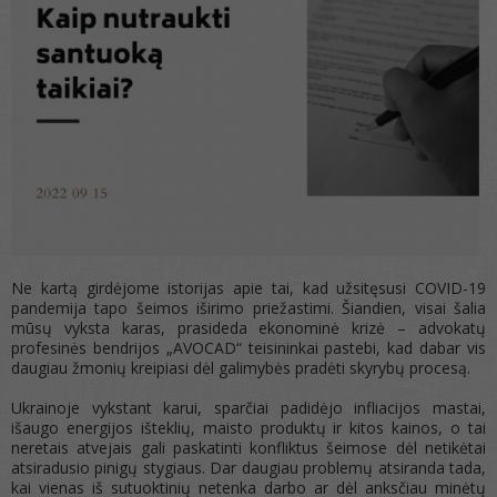
Ne kartą girdėjome istorijas apie tai, kad užsitęsusi COVID-19
pandemija tapo šeimos iširimo priežastimi. Šiandien, visai šalia
mūsų vyksta karas, prasideda ekonominė krizė – advokatų
profesinės bendrijos „AVOCAD“ teisininkai pastebi, kad dabar vis
daugiau žmonių kreipiasi dėl galimybės pradėti skyrybų procesą.
Ukrainoje vykstant karui, sparčiai padidėjo infliacijos mastai,
išaugo energijos išteklių, maisto produktų ir kitos kainos, o tai
neretais atvejais gali paskatinti konfliktus šeimose dėl netikėtai
atsiradusio pinigų stygiaus. Dar daugiau problemų atsiranda tada,
kai vienas iš sutuoktinių netenka darbo ar dėl anksčiau minėtų