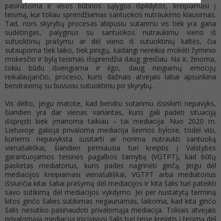
pasirašoma ir visos būtinos sąlygos išpildytos, kreipiamasi į
teismą, kur toliau sprendžiamas santuokos nutraukimo klausimas.
Tad, nors skyrybų procesas abipusiu sutarimu vis tiek yra gana
sudėtingas, palyginus su santuokos nutraukimu vieno iš
sutuoktinių prašymu ar dėl vieno iš sutuoktinių kaltės, čia
sutaupoma tiek laiko, tiek pinigų, kadangi nereikia mokėti žyminio
mokesčio ir bylą teismas išsprendžia daug greičiau. Na ir, žinoma,
tokiu būdu išvengiama ir ilgo, daug neigiamų emocijų
reikalaujančio, proceso, kuris dažnais atvejais labai apsunkina
bendravimą su buvusiu sutuoktiniu po skyrybų.
Vis dėlto, jeigu matote, kad bendru sutarimu išsiskirti nepavyks,
šiandien yra dar vienas variantas, kuris gali padėti situaciją
išspręsti kiek įmanoma taikiau – tai mediacija. Nuo 2020 m.
Lietuvoje galioja privaloma mediacija šeimos bylose, todėl visi,
kuriems nepavyksta susitarti ar norima nutraukti santuoką
vienašališkai, šiandien pirmiausia turi kreiptis į Valstybės
garantuojamos teisinės pagalbos tarnybą (VGTPT), kad būtų
paskirtas mediatorius, kuris padės nagrinėti ginčą. Jeigu dėl
mediacijos kreipiamasi vienašališkai, VGTPT arba mediatorius
išsiunčia kitai šaliai prašymą dėl mediacijos ir kita šalis turi pateikti
savo sutikimą dėl mediacijos vykdymo. Jei per nustatytą terminą
kitos ginčo šalies sutikimas negaunamas, laikoma, kad kita ginčo
šalis nesutiko pasinaudoti privalomąja mediacija. Tokiais atvejais
privalomąją mediaciją inicijavusi šalis turi teisę kreiptis į teismą dėl