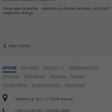
Tačiau apie tai plačiau – advokatų profesinės bendrijos „AVOCAD“
naujienose ateityje.
Atgal į sąrašą
KPPAR
KAUNAS
KAUNO R.
MARIJAMPOLĖ
JONAVA
KĖDAINIAI
PRIENAI
ŠAKIAI
VILKAVIŠKIS
KAIŠIADORYS
RASEINIAI
Gedimino g. 43-1, LT-44240 Kaunas
+370 37 229 212, +370 652 18091