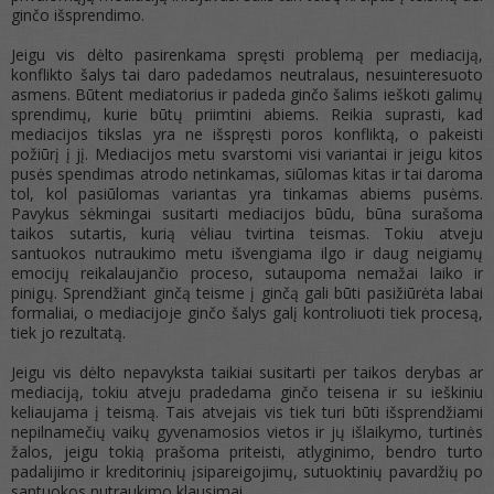
ginčo išsprendimo.
Jeigu vis dėlto pasirenkama spręsti problemą per mediaciją,
konflikto šalys tai daro padedamos neutralaus, nesuinteresuoto
asmens. Būtent mediatorius ir padeda ginčo šalims ieškoti galimų
sprendimų, kurie būtų priimtini abiems. Reikia suprasti, kad
mediacijos tikslas yra ne išspręsti poros konfliktą, o pakeisti
požiūrį į jį. Mediacijos metu svarstomi visi variantai ir jeigu kitos
pusės spendimas atrodo netinkamas, siūlomas kitas ir tai daroma
tol, kol pasiūlomas variantas yra tinkamas abiems pusėms.
Pavykus sėkmingai susitarti mediacijos būdu, būna surašoma
taikos sutartis, kurią vėliau tvirtina teismas. Tokiu atveju
santuokos nutraukimo metu išvengiama ilgo ir daug neigiamų
emocijų reikalaujančio proceso, sutaupoma nemažai laiko ir
pinigų. Sprendžiant ginčą teisme į ginčą gali būti pasižiūrėta labai
formaliai, o mediacijoje ginčo šalys galį kontroliuoti tiek procesą,
tiek jo rezultatą.
Jeigu vis dėlto nepavyksta taikiai susitarti per taikos derybas ar
mediaciją, tokiu atveju pradedama ginčo teisena ir su ieškiniu
keliaujama į teismą. Tais atvejais vis tiek turi būti išsprendžiami
nepilnamečių vaikų gyvenamosios vietos ir jų išlaikymo, turtinės
žalos, jeigu tokią prašoma priteisti, atlyginimo, bendro turto
padalijimo ir kreditorinių įsipareigojimų, sutuoktinių pavardžių po
santuokos nutraukimo klausimai.