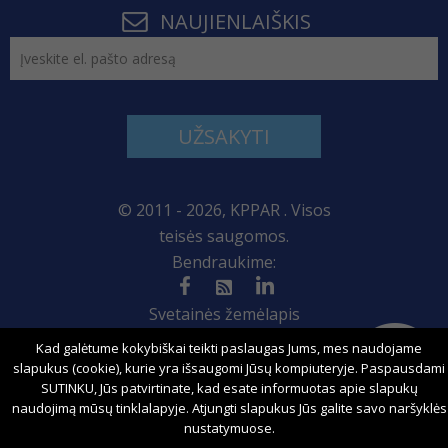
NAUJIENLAIŠKIS
UŽSAKYTI
© 2011 - 2026, KPPAR . Visos
teisės saugomos.
Bendraukime:
Svetainės žemėlapis
Kad galėtume kokybiškai teikti paslaugas Jums, mes naudojame
slapukus (cookie), kurie yra išsaugomi Jūsų kompiuteryje. Paspausdami
SUTINKU, Jūs patvirtinate, kad esate informuotas apie slapukų
Sprendimas:
naudojimą mūsų tinklalapyje. Atjungti slapukus Jūs galite savo naršyklės
nustatymuose.