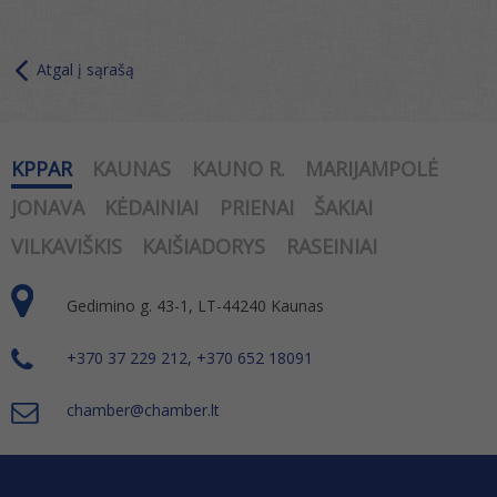
Atgal į sąrašą
KPPAR
KAUNAS
KAUNO R.
MARIJAMPOLĖ
JONAVA
KĖDAINIAI
PRIENAI
ŠAKIAI
VILKAVIŠKIS
KAIŠIADORYS
RASEINIAI
Gedimino g. 43-1, LT-44240 Kaunas
+370 37 229 212, +370 652 18091
chamber@chamber.lt