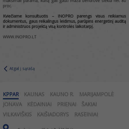
maksimali parama, kurią gali gauti maža bendrovė siekia net 80
proc.
Kviečiame konsultuotis – INOPRO parengs visus reikiamus
dokumentus, gaus reikalingus leidimus, parūpins energetinį auditą
ir administruos projektą visą kontrolės laikotarpį.
WWW.INOPRO.LT
Atgal į sąrašą
KPPAR
KAUNAS
KAUNO R.
MARIJAMPOLĖ
JONAVA
KĖDAINIAI
PRIENAI
ŠAKIAI
VILKAVIŠKIS
KAIŠIADORYS
RASEINIAI