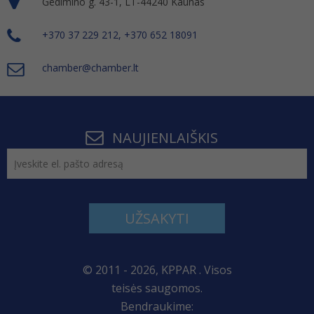
Gedimino g. 43-1, LT-44240 Kaunas
+370 37 229 212, +370 652 18091
chamber@chamber.lt
NAUJIENLAIŠKIS
UŽSAKYTI
© 2011 - 2026, KPPAR . Visos
teisės saugomos.
Bendraukime: