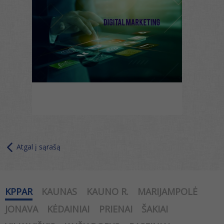
Atgal į sąrašą
KPPAR
KAUNAS
KAUNO R.
MARIJAMPOLĖ
JONAVA
KĖDAINIAI
PRIENAI
ŠAKIAI