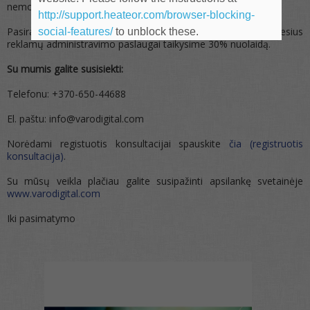
nemokamai.
http://support.heateor.com/browser-blocking-
Pasirašius sutartį dėl reklamų administravimo, 3 mėnesius
social-features/
to unblock these.
reklamų administravimo paslaugai taikysime 30% nuolaidą.
Su mumis galite susisiekti:
Telefonu: +370-650-44688
El. paštu: info@varodigital.com
Norėdami registuotis konsultacijai spauskite
čia (registruotis
konsultacija)
.
Su mūsų veikla plačiau galite susipažinti apsilankę svetainėje
www.varodigital.com
Iki pasimatymo