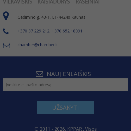
VILKAVIŠKIS
KAIŠIADORYS
RASEINIAI
Gedimino g. 43-1, LT-44240 Kaunas
+370 37 229 212, +370 652 18091
chamber@chamber.lt
NAUJIENLAIŠKIS
UŽSAKYTI
© 2011 - 2026, KPPAR . Visos