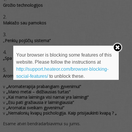
Grožio technologijos
Makiažo sau pamokos
„
Penkių pojūčių sistema“
Your browser is blocking some features of this
„Spa filosofija“
website. Please follow the instructions at
http://support.heateor.com/browser-blocking-
Aromaterapijos psichologiniai seminarai:
social-features/
to unblock these.
v
„Aromaterapija prabangiam gyvenimui“
v
„Mano metai – didžiausias turtas“
v
„Kai mama laiminga visi namai yra laimingi“
v
„Esu pati gražiausia ir laimingiausia“
v
„Aromatai sveikam gyvenimui“
v
„Nemalonių kvapų psichologija. Kaip prisijaukinti kvapą ? „
Esame atviri bendradarbiavimui su jumis.