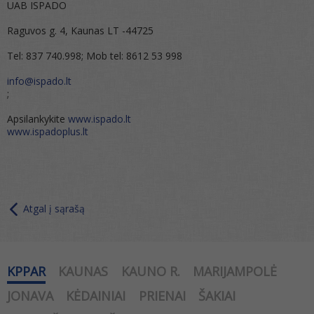
UAB ISPADO
Raguvos g. 4, Kaunas LT -44725
Tel: 837 740.998; Mob tel: 8612 53 998
info@ispado.lt
;
Apsilankykite
www.ispado.lt
www.ispadoplus.lt
Atgal į sąrašą
KPPAR
KAUNAS
KAUNO R.
MARIJAMPOLĖ
JONAVA
KĖDAINIAI
PRIENAI
ŠAKIAI