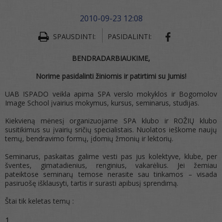
2010-09-23 12:08
SPAUSDINTI:
PASIDALINTI:
BENDRADARBIAUKIME,
Norime pasidalinti žiniomis ir patirtimi su Jumis!
UAB ISPADO veikla apima SPA verslo mokyklos ir Bogomolov
Image School įvairius mokymus, kursus, seminarus, studijas.
Kiekvieną mėnesį organizuojame SPA klubo ir ROŽIŲ klubo
susitikimus su įvairių sričių specialistais. Nuolatos ieškome naujų
temų, bendravimo formų, įdomių žmonių ir lektorių.
Seminarus, paskaitas galime vesti pas jus kolektyve, klube, per
šventes, gimatadienius, renginius, vakarėlius. Jei žemiau
pateiktose seminarų temose nerasite sau tinkamos – visada
pasiruošę išklausyti, tartis ir surasti apibusį sprendimą.
Štai tik keletas temų :