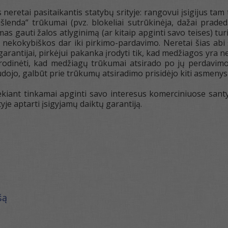
neretai pasitaikantis statybų srityje: rangovui įsigijus tam
išlenda“ trūkumai (pvz. blokeliai sutrūkinėja, dažai praded
mas gauti žalos atlyginimą (ar kitaip apginti savo teises) tur
 nekokybiškos dar iki pirkimo-pardavimo. Neretai šias abi 
garantijai, pirkėjui pakanka įrodyti tik, kad medžiagos yra
 įrodinėti, kad medžiagų trūkumai atsirado po jų perdavim
dojo, galbūt prie trūkumų atsiradimo prisidėjo kiti asmenys 
siekiant tinkamai apginti savo interesus komerciniuose san
je aptarti įsigyjamų daiktų garantiją.
šą