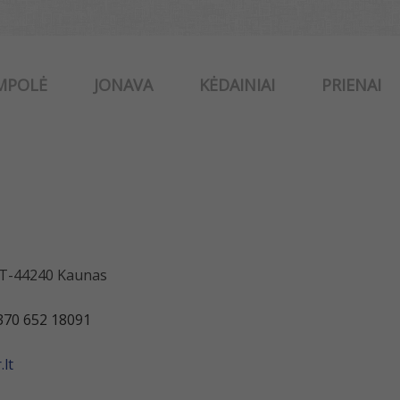
MPOLĖ
JONAVA
KĖDAINIAI
PRIENAI
 LT-44240 Kaunas
370 652 18091
lt