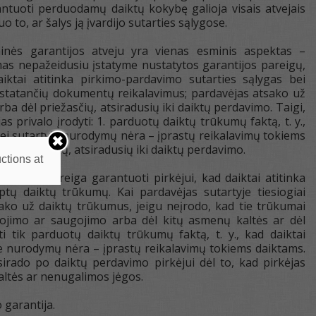
ntuoti perduodamų daiktų kokybę galioja visais atvejais
 to, ar šalys ją įvardijo sutarties sąlygose.
minės garantijos atveju yra vienas esminis aspektas –
as nepažeidusiu įstatyme nustatytos garantijos pareigų,
aiktai atitinka pirkimo-pardavimo sutarties sąlygas bei
statančių dokumentų reikalavimus; pardavėjas atsako už
rba dėl priežasčių, atsiradusių iki daiktų perdavimo. Taigi,
as privalo įrodyti: 1. parduotų daiktų trūkumų faktą, t. y.,
o jei sutartyje nurodymų nėra – įprastų reikalavimų tokiems
ėl priežasčių, atsiradusių iki daiktų perdavimo.
ctions at
rdavėjo pareiga garantuoti pirkėjui, kad daiktai atitinka
tų daiktų trūkumų. Kai pardavėjas sutartyje tiesiogiai
ako už daiktų trūkumus, jeigu neįrodo, kad tie trūkumai
dojimo ar saugojimo arba dėl kitų asmenų kaltės ar dėl
ti tik parduotų daiktų trūkumų faktą, t. y., kad daiktai
tyje nurodymų nėra – įprastų reikalavimų tokiems daiktams.
sirado po daiktų perdavimo pirkėjui dėl to, kad pirkėjas
altės ar nenugalimos jėgos.
 garantija.