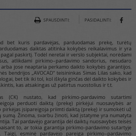
SPAUSDINTI:
PASIDALINTI:
ad bet kuris pardavėjas, parduodamas prekę, turėtų
arduodamas daiktas atitinka kokybės reikalavimus ir yra
pagal paskirtį. Todėl neretai ir verslo subjektai, norėdami
sus, atlikdami pirkimo–pardavimo sandorius, nesudaro
ų arba jose neaptaria perkamo daikto kokybės garantijos.
ės bendrijos „AVOCAD“ teisininkas Simas Lilas sako, kad
ogai, bet tik iki tol, kol iškyla ginčas dėl daikto kokybės ir
intis, kas atsakingas už patirtus nuostolius ir t.t.
sas (CK) nustato, kad pirkimo-pardavimo sutartimi
reigoja perduoti daiktą (prekę) pirkėjui nuosavybės ar
o pirkėjas įsipareigoja priimti daiktą (prekę) ir sumokėti už
gų sumą. Žinoma, svarbu žinoti, kad įstatyme yra numatyta
ntija. Tai pardavėjo garantija dėl daiktų nuosavybės teisės
paisant to, ar tokia garantija pirkimo-pardavimo sutartyje
e. Taigi, esminė pardavėjo pareiga pirkimo–pardavimo