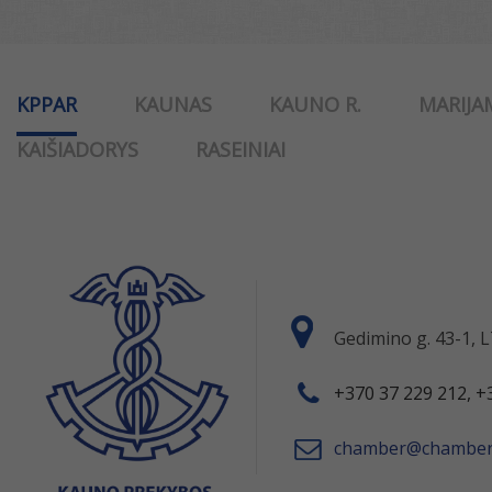
KPPAR
KAUNAS
KAUNO R.
MARIJA
KAIŠIADORYS
RASEINIAI
Gedimino g. 43-1,
+370 37 229 212, +
chamber@chamber.