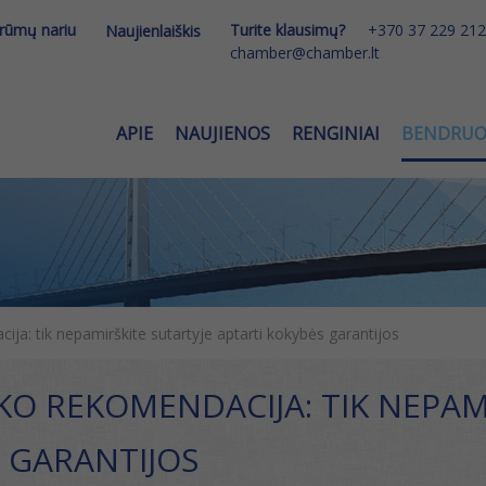
 rūmų nariu
Turite klausimų?
+370 37 229 212
Naujienlaiškis
chamber@chamber.lt
APIE
NAUJIENOS
RENGINIAI
BENDRU
ija: tik nepamirškite sutartyje aptarti kokybės garantijos
NKO REKOMENDACIJA: TIK NEPAM
 GARANTIJOS