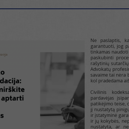
Ne paslaptis, k
garantuoti, jog p
tinkamas naudoti 
paskubinti proce
rašytinių sutarči
Advokatų profesin
savaime tai nėra bl
kol pradedama aišk
Civilinis kodek
pardavėjas įsipa
patikėjimo teise, 
jį nustatytą pini
ir įstatyminė gara
ir jų kokybės, ne
nustatyta, ar n