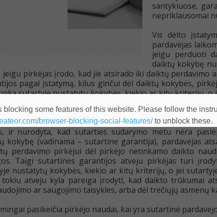
santykiuose, gara
nepriklausomai nuo
Vis dėlto įstaty
pardavėjas laikom
jeigu perduoti d
daiktų kokybę nu
jeigu pirkėjas įrodo, kad jie atsirado iki daiktų perdavimo a
ntijos pagal įstatymą, kilus ginčui dėl daiktų kokybės, pirkėj
tinka sutartyje nustatytų kokybės, kiekio ar kitų kriterijų, 
aktą, kad daikto trūkumai atsirado iki daiktų perdavimo arba d
 blocking some features of this website. Please follow the instru
heateor.com/browser-blocking-social-features/
to unblock these.
mo-pardavimo sutartyje turėtų būti tiesiogiai nustatyta pa
as, ir nurodyta, kad sutarties sudarymo metu nėra paslėp
ų kokybę (vadinama – sutartine garantija), pardavėjas ats
ktų perdavimo pirkėjui dėl pirkėjo netinkamo daikto nau
s. Taigi sutartinės garantijos atveju pirkėjas turi įrody
yje nustatytų kokybės, kiekio ar kitų kriterijų, o jei sutar
tokiu atveju kyla pareiga įrodyti, kad daikto trūkumai at
audojimo ar saugojimo taisykles, arba dėl trečiųjų asmenų k
esmingai pasikeičia pirkėjo naudai, kai yra sutartinė pardavėjo