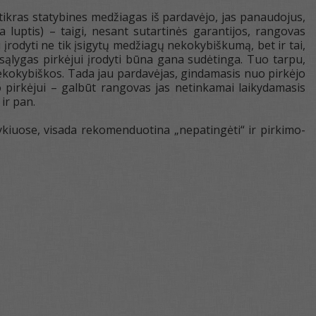
 tikras statybines medžiagas iš pardavėjo, jas panaudojus,
a luptis) – taigi, nesant sutartinės garantijos, rangovas
i įrodyti ne tik įsigytų medžiagų nekokybiškumą, bet ir tai,
sąlygas pirkėjui įrodyti būna gana sudėtinga. Tuo tarpu,
 nekokybiškos. Tada jau pardavėjas, gindamasis nuo pirkėjo
o pirkėjui – galbūt rangovas jas netinkamai laikydamasis
ir pan.
tykiuose, visada rekomenduotina „nepatingėti“ ir pirkimo-