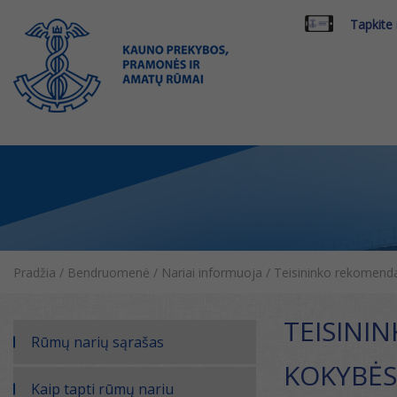
Tapkite
Pradžia
/
Bendruomenė
/
Nariai informuoja
/
Teisininko rekomendac
TEISINI
Rūmų narių sąrašas
KOKYBĖS
Kaip tapti rūmų nariu