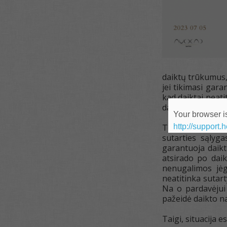
daiktų trūkumus, 
jei tikimasi gara
kad daiktai neati
daiktams, ir 2. f
Your browser is
http://support.
Tuo tarpu, pirki
sutarties sąlyg
garantuoja daikt
atsirado po dai
nenugalimos jėgo
neatitinka sutart
Na o pardavėjui 
pažeidė daikto n
Taigi, situacija 