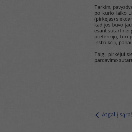
Tarkim, pavyzdys 
po kurio laiko „
(pirkėjas) siekda
kad jos buvo jau
esant sutartinei 
pretenzijų, turi
instrukcijų panau
Taigi, pirkėjui 
pardavimo sutarty
Atgal į sąra