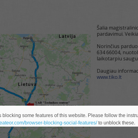
Šalia magistralini
pardavimui. Veiki
Norinčius parduot
634 66004, nuotol
laikotarpiu saugu
Daugiau informac
www.tiko.lt
 blocking some features of this website. Please follow the instru
heateor.com/browser-blocking-social-features/
to unblock these.