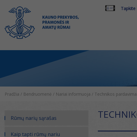
Tapkite
Pradžia
/
Bendruomenė
/
Nariai informuoja
/
Technikos pardavimas
TECHNIK
Rūmų narių sąrašas
Kaip tapti rūmų nariu