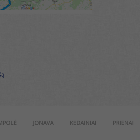
šą
MPOLĖ
JONAVA
KĖDAINIAI
PRIENAI