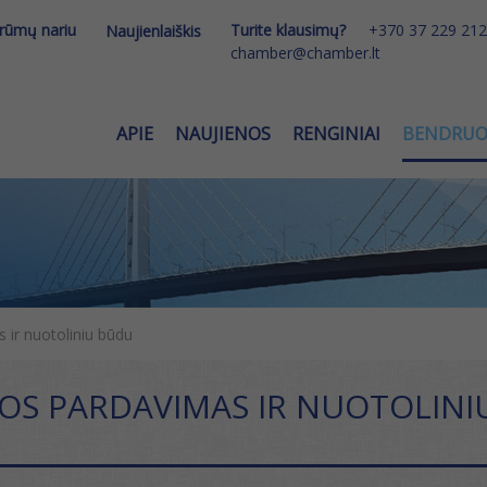
 rūmų nariu
Turite klausimų?
+370 37 229 212
Naujienlaiškis
chamber@chamber.lt
APIE
NAUJIENOS
RENGINIAI
BENDRU
 ir nuotoliniu būdu
OS PARDAVIMAS IR NUOTOLINI