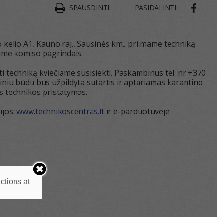
SPAUSDINTI:
PASIDALINTI:
o kelio A1, Kauno raj., Sausinės km., priimame techniką
ame komiso pagrindais.
i techniką kviečiame susisiekti. Paskambinus tel. nr +370
iniu būdu bus užpildyta sutartis ir aptariamas karantino
s technikos pristatymas.
ijos:
www.technikoscentras.lt
ir e-parduotuvėje:
ctions at