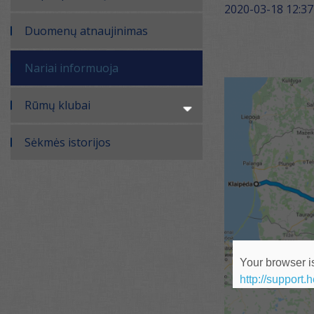
2020-03-18 12:37
Duomenų atnaujinimas
Nariai informuoja
Rūmų klubai
Sėkmės istorijos
Your browser is
http://support.