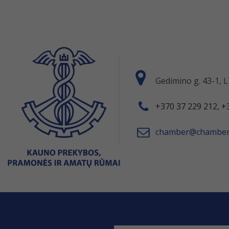
Gedimino g. 43-1,
+370 37 229 212, +
chamber@chamber.