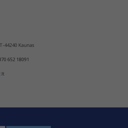
 LT-44240 Kaunas
370 652 18091
lt